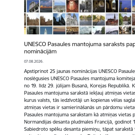
UNESCO Pasaules mantojuma saraksts papi
nominācijām
07.08.2026.
Apstiprinot 25 jaunas nominācijas UNESCO Pasaule
noslēgusies UNESCO Pasaules mantojuma komitejas 4
no 19. līdz 29. jūlijam Busanā, Korejas Republikā
Pasaules mantojuma sarakstā iekļauj atmiņas vietas
kurus valsts, tās iedzīvotāji un kopienas vēlas sag
atmiņas vietas ir samierināšanās un pārdomu vietas.
Pasaules mantojuma sarakstam kā atmiņas vietas p
Normandijas desanta pludmales Francijā, godinot 19
Sabiedroto spēku desanta piemiņu, tāpat sarakstā t