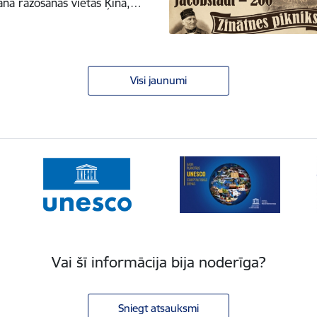
na ražošanas vietas Ķīnā,…
Visi jaunumi
Vai šī informācija bija noderīga?
Sniegt atsauksmi