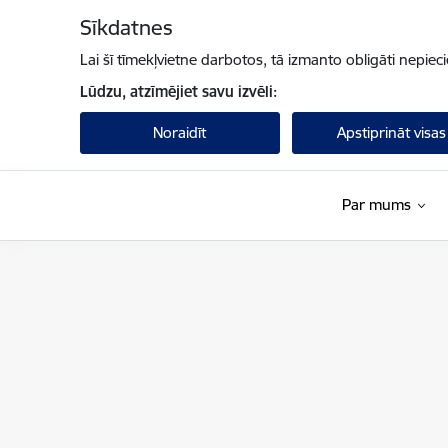
Pāriet uz lapas saturu
Sīkdatnes
Lai šī tīmekļvietne darbotos, tā izmanto obligāti nepiec
Lūdzu, atzīmējiet savu izvēli:
Noraidīt
Apstiprināt visas
Par mums
UNESCO Latvijas Nacionālā komisija