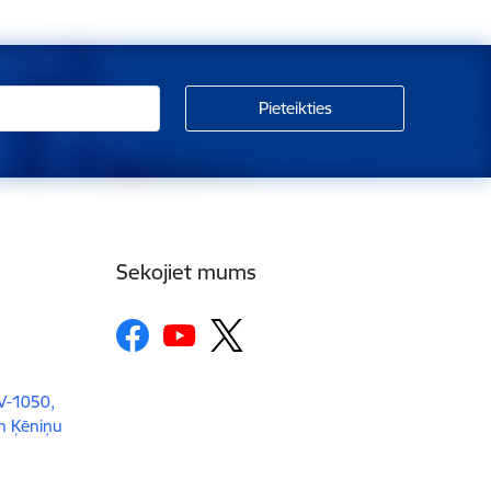
Sekojiet mums
LV-1050,
un Ķēniņu