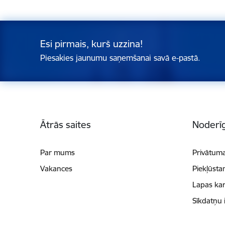
Esi pirmais, kurš uzzina!
Piesakies jaunumu saņemšanai savā e-pastā.
Kājene
Ātrās saites
Noderīg
Par mums
Privātuma
Vakances
Piekļūsta
Lapas kar
Sīkdatņu 