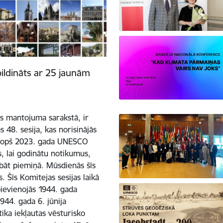
ldināts ar 25 jaunām
s mantojuma sarakstā, ir
8. sesija, kas norisinājās
. Kopš 2023. gada UNESCO
, lai godinātu notikumus,
labāt piemiņā. Mūsdienās šīs
 Šīs Komitejas sesijas laikā
ievienojās 1944. gada
44. gada 6. jūnija
ika iekļautas vēsturisko