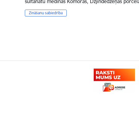
sultanātu medīnas Komorās, Dzjindedžeņas porcelā
Zināšanu sabiedrība