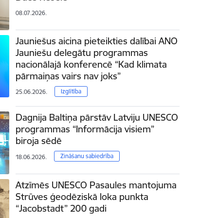
08.07.2026.
Jauniešus aicina pieteikties dalībai ANO
Jauniešu delegātu programmas
nacionālajā konferencē “Kad klimata
pārmaiņas vairs nav joks”
Izglītība
25.06.2026.
Dagnija Baltiņa pārstāv Latviju UNESCO
programmas “Informācija visiem”
biroja sēdē
Zināšanu sabiedrība
18.06.2026.
Atzīmēs UNESCO Pasaules mantojuma
Strūves ģeodēziskā loka punkta
“Jacobstadt” 200 gadi