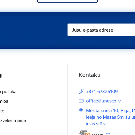
i
Kontakti
 politika
+371 67325109
E-pasts:
office@unesco.lv
mība
Meistaru iela 10, Rīga, 
te
ieeja no Mazās Smilšu 
izvēles maiņa
ielas stūra