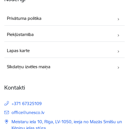
Privātuma politika
Piekļūstamība
Lapas karte
Sīkdatņu izvēles maiņa
Kontakti
+371 67325109
E-pasts:
office@unesco.lv
Meistaru iela 10, Rīga, LV-1050, ieeja no Mazās Smilšu un
Ķēniņu ielas stūra