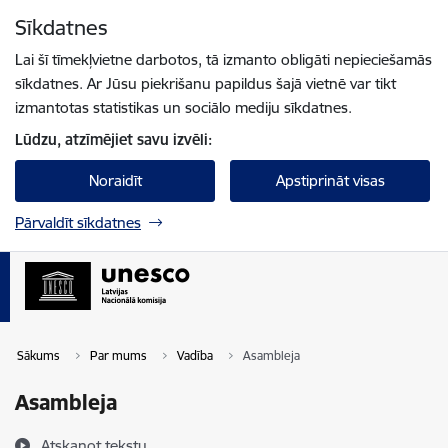
Pāriet uz lapas saturu
Sīkdatnes
Spied
lai meklētu
Enter
Lai šī tīmekļvietne darbotos, tā izmanto obligāti nepieciešamās
sīkdatnes. Ar Jūsu piekrišanu papildus šajā vietnē var tikt
izmantotas statistikas un sociālo mediju sīkdatnes.
Lūdzu, atzīmējiet savu izvēli:
Noraidīt
Apstiprināt visas
Pārvaldīt sīkdatnes
Sākums
Par mums
Vadība
Asambleja
Asambleja
Atskaņot tekstu