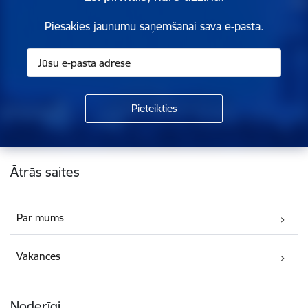
Piesakies jaunumu saņemšanai savā e-pastā.
Kājene
Ātrās saites
Par mums
Vakances
Noderīgi