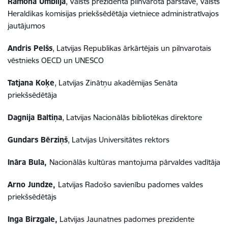
Ramona Umblija
, Valsts prezidenta pilnvarotā pārstāve, Valsts
Heraldikas komisijas priekšsēdētāja vietniece administratīvajos
jautājumos
Andris Pelšs
, Latvijas Republikas ārkārtējais un pilnvarotais
vēstnieks OECD un UNESCO
Tatjana Koķe
, Latvijas Zinātņu akadēmijas Senāta
priekšsēdētāja
Dagnija Baltiņa
, Latvijas Nacionālās bibliotēkas direktore
Gundars Bērziņš
, Latvijas Universitātes rektors
Ināra Bula,
Nacionālās kultūras mantojuma pārvaldes vadītāja
Arno Jundze,
Latvijas Radošo savienību padomes valdes
priekšsēdētājs
Inga Birzgale
,
Latvijas Jaunatnes padomes prezidente