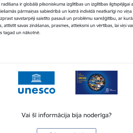
adīšana ir globālā pilsoniskuma izglītības un izglītības ilgtspējīgai 
iešamās pārmaiņas sabiedrībā un katrā indivīdā neatkarīgi no viņa v
izprast savstarpēji saistīto pasauli un problēmu sarežģītību, ar ku
 attīstīt savas zināšanas, prasmes, attieksmi un vērtības, lai viņi var
s tagad un nākotnē.
Vai šī informācija bija noderīga?