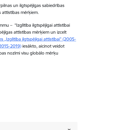
erpilnas un ilgtspējīgas sabiedrības
s attīstības mērķiem.
– “Izglītība ilgtspējīgai attīstībai
pējīgas attīstības mērķiem un izcelt
Izglītība ilgtspējīgai attīstībai” (2005-
) (2015-2019)
iesākto, aicinot veidot
ītības nozīmi visu globālo mērķu