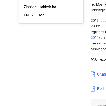
Izglītība 
Zināšanu sabiedrība
veidotāji
UNESCO svin
2019. gad
2030” (ESD
izglītība
2014)
un 
ciešāku sa
sasniegš
ANO rezolū
Lejupielā
UNESC
Lejupielā
Berlīn
Izglīt