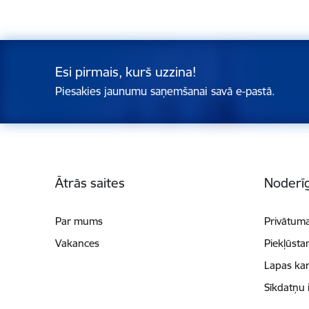
Esi pirmais, kurš uzzina!
Piesakies jaunumu saņemšanai savā e-pastā.
Kājene
Ātrās saites
Noderīg
Par mums
Privātuma
Vakances
Piekļūsta
Lapas kar
Sīkdatņu 