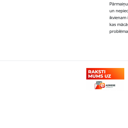
Pārmaiņu r
un nepiec
ikvienam 
kas mācās,
problēma