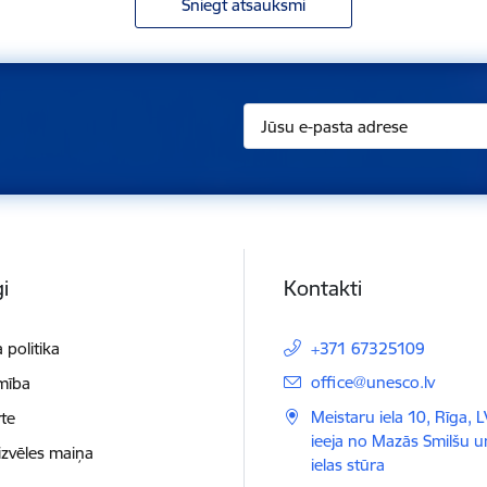
Sniegt atsauksmi
i
Kontakti
 politika
+371 67325109
E-pasts:
office@unesco.lv
mība
Meistaru iela 10, Rīga, 
te
ieeja no Mazās Smilšu 
izvēles maiņa
ielas stūra