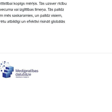
attīstībai kopīgs mērķis. Tās uzsver rīcību
ecuma vai izglītības līmeņa. Tās palīdz
rām mēs saskaramies, un palīdz visiem,
ētu atbildīgi un efektīvi risināt globālās