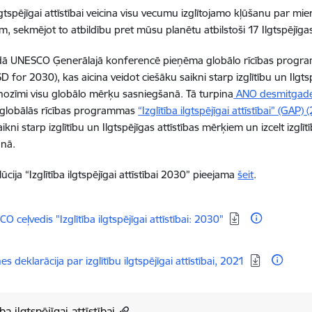
ilgtspējīgai attīstībai veicina visu vecumu izglītojamo kļūšanu par mi
em, sekmējot to atbildību pret mūsu planētu atbilstoši 17 Ilgtspējīga
ā UNESCO Ģenerālajā konferencē pieņēma globālo rīcības programmu 
 for 2030), kas aicina veidot ciešāku saikni starp izglītību un Ilgts
s nozīmi visu globālo mērķu sasniegšanā. Tā turpina
ANO desmitgades „
globālās rīcības programmas
“Izglītība ilgtspējīgai attīstībai” (GAP
ikni starp izglītību un Ilgtspējīgas attīstības mērķiem un izcelt izgl
anā.
cija “Izglītība ilgtspējīgai attīstībai 2030” pieejama
šeit
.
dēt:
O ceļvedis "Izglītība ilgtspējīgai attīstībai: 2030"
dēt:
es deklarācija par izglītību ilgtspējīgai attīstībai, 2021
ība ilgtspējīgai attīstībai