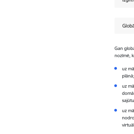
Globā
Gan globāl
nozīmē, k
uz mā
plānā
uz mā
domāš
sajūt
uz mā
nodroš
virtuā