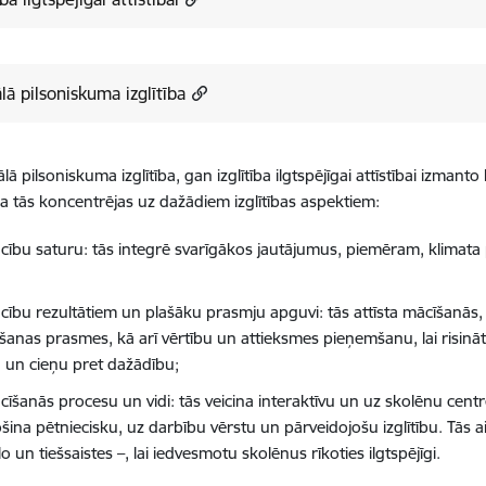
lā pilsoniskuma izglītība
ā pilsoniskuma izglītība, gan izglītība ilgtspējīgai attīstībai izmanto
a tās koncentrējas uz dažādiem izglītības aspektiem:
cību saturu: tās integrē svarīgākos jautājumus, piemēram, klimata
;
cību rezultātiem un plašāku prasmju apguvi: tās attīsta mācīšanās,
anas prasmes, kā arī vērtību un attieksmes pieņemšanu, lai risināt
u un cieņu pret dažādību;
cīšanās procesu un vidi: tās veicina interaktīvu un
uz skolēnu cent
ina pētniecisku, uz darbību vērstu un pārveidojošu izglītību. Tās aic
lo un tiešsaistes –, lai iedvesmotu skolēnus rīkoties ilgtspējīgi.