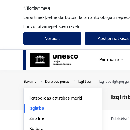
Pāriet uz lapas saturu
Sīkdatnes
Lai šī tīmekļvietne darbotos, tā izmanto obligāti nepiec
Lūdzu, atzīmējiet savu izvēli:
Noraidīt
Apstiprināt visas
Par mums
Sākums
Darbības jomas
Izglītība
Izglītība ilgtspējīga
Izglītī
Ilgtspējīgas attīstības mērķi
Izglītība
Zinātne
Publicēts: 
Kultūra