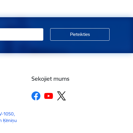
Sekojiet mums
LV-1050,
un Ķēniņu