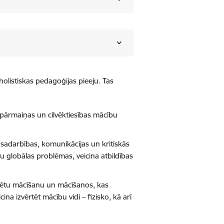
 holistiskas pedagoģijas pieeju. Tas
 pārmaiņas un cilvēktiesības mācību
 sadarbības, komunikācijas un kritiskās
u globālas problēmas, veicina atbildības
rētu
mācīšanu un mācīšanos, kas
ina izvērtēt mācību vidi – fizisko, kā arī