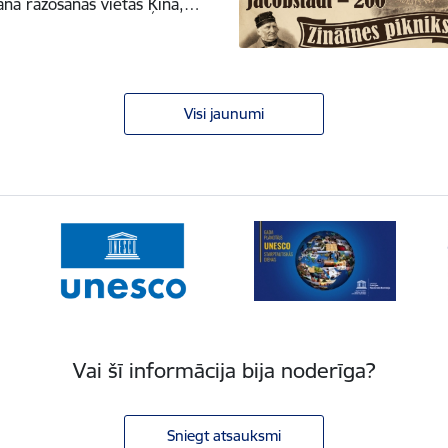
na ražošanas vietas Ķīnā,…
Visi jaunumi
Vai šī informācija bija noderīga?
Sniegt atsauksmi