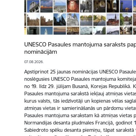
UNESCO Pasaules mantojuma saraksts papi
nominācijām
07.08.2026.
Apstiprinot 25 jaunas nominācijas UNESCO Pasaule
noslēgusies UNESCO Pasaules mantojuma komitejas 4
no 19. līdz 29. jūlijam Busanā, Korejas Republikā
Pasaules mantojuma sarakstā iekļauj atmiņas vietas
kurus valsts, tās iedzīvotāji un kopienas vēlas sag
atmiņas vietas ir samierināšanās un pārdomu vietas.
Pasaules mantojuma sarakstam kā atmiņas vietas p
Normandijas desanta pludmales Francijā, godinot 19
Sabiedroto spēku desanta piemiņu, tāpat sarakstā t