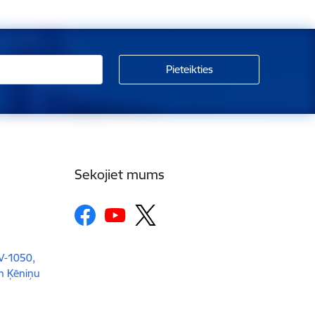
Sekojiet mums
LV-1050,
un Ķēniņu