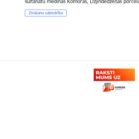
sultanātu medīnas Komorās, Dzjindedžeņas porcelā
Zināšanu sabiedrība