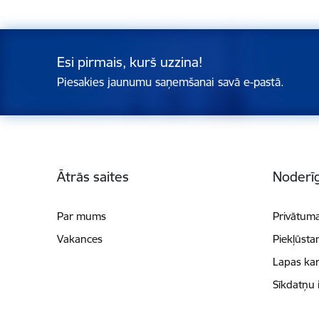
Esi pirmais, kurš uzzina!
Piesakies jaunumu saņemšanai savā e-pastā.
Kājene
Ātrās saites
Noderīg
Par mums
Privātuma
Vakances
Piekļūsta
Lapas kar
Sīkdatņu 