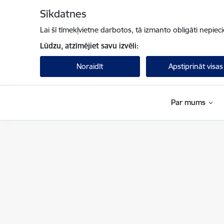
Pāriet uz lapas saturu
Sīkdatnes
Lai šī tīmekļvietne darbotos, tā izmanto obligāti nepiec
Lūdzu, atzīmējiet savu izvēli:
Noraidīt
Apstiprināt visas
Par mums
UNESCO Latvijas Nacionālā komisija