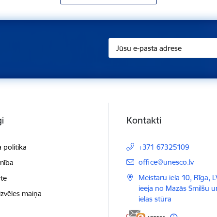
i
Kontakti
 politika
+371 67325109
E-pasts:
office@unesco.lv
mība
Meistaru iela 10, Rīga, 
te
ieeja no Mazās Smilšu 
izvēles maiņa
ielas stūra