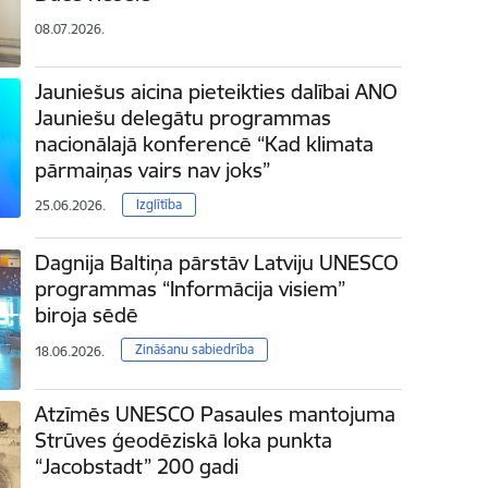
08.07.2026.
Jauniešus aicina pieteikties dalībai ANO
Jauniešu delegātu programmas
nacionālajā konferencē “Kad klimata
pārmaiņas vairs nav joks”
Izglītība
25.06.2026.
Dagnija Baltiņa pārstāv Latviju UNESCO
programmas “Informācija visiem”
biroja sēdē
Zināšanu sabiedrība
18.06.2026.
Atzīmēs UNESCO Pasaules mantojuma
Strūves ģeodēziskā loka punkta
“Jacobstadt” 200 gadi