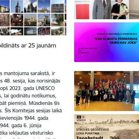
ldināts ar 25 jaunām
s mantojuma sarakstā, ir
8. sesija, kas norisinājās
. Kopš 2023. gada UNESCO
, lai godinātu notikumus,
labāt piemiņā. Mūsdienās šīs
 Šīs Komitejas sesijas laikā
ievienojās 1944. gada
44. gada 6. jūnija
ika iekļautas vēsturisko