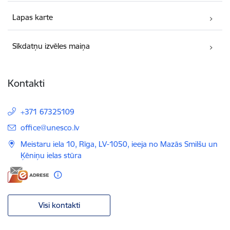
Lapas karte
Sīkdatņu izvēles maiņa
Kontakti
+371 67325109
E-pasts:
office@unesco.lv
Meistaru iela 10, Rīga, LV-1050, ieeja no Mazās Smilšu un
Ķēniņu ielas stūra
Visi kontakti