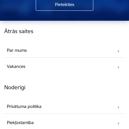
Kājene
Ātrās saites
Par mums
Vakances
Noderīgi
Privātuma politika
Piekļūstamība