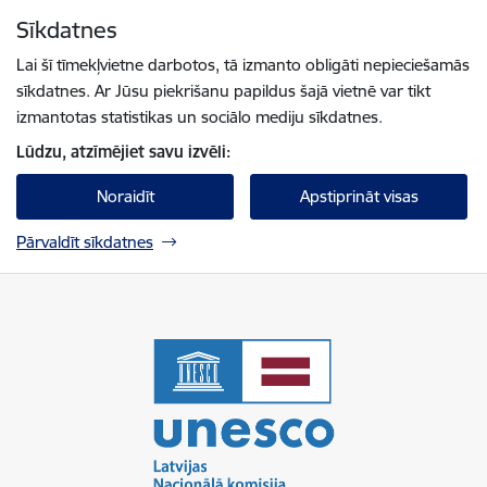
Pāriet uz lapas saturu
Sīkdatnes
Spied
lai meklētu
Enter
Lai šī tīmekļvietne darbotos, tā izmanto obligāti nepieciešamās
sīkdatnes. Ar Jūsu piekrišanu papildus šajā vietnē var tikt
izmantotas statistikas un sociālo mediju sīkdatnes.
Lūdzu, atzīmējiet savu izvēli:
Noraidīt
Apstiprināt visas
Pārvaldīt sīkdatnes
UNESCO Latvijas Nacionālā komisija