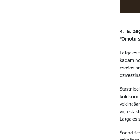
4.- 5. a
“Omotu s
Latgales 
kādam no t
esošos am
dzīvesziņ
Stāstniec
kolekcion
veicināša
viņa stās
Latgales 
Šogad fes