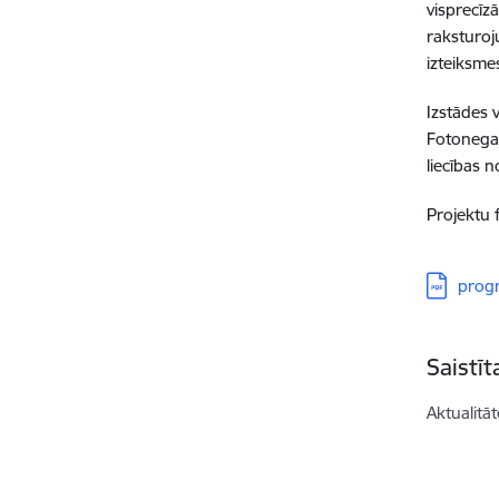
visprecīz
raksturoju
izteiksme
Izstādes 
Fotonegat
liecības 
Projektu 
Lejupielā
prog
Saistī
Aktualitāt