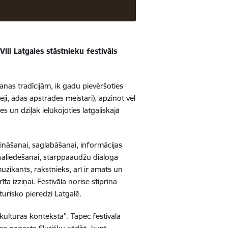
VIII
Latgales stāstnieku festivāls
šanas tradīcijām, ik gadu pievēršoties
ēji, ādas apstrādes meistari), apzinot vēl
 un dziļāk ielūkojoties latgaliskajā
zināšanai, saglabāšanai, informācijas
 saliedēšanai, starppaaudžu dialoga
uzikants, rakstnieks, arī ir amats un
īta izziņai.
Festivāla norise stiprina
turisko pieredzi Latgalē.
 kultūras kontekstā”. Tāpēc festivāla