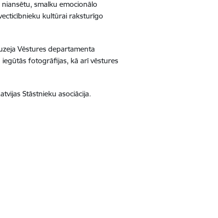
ļi niansētu, smalku emocionālo
vecticībnieku kultūrai raksturīgo
 muzeja Vēstures departamenta
iegūtās fotogrāfijas, kā arī vēstures
tvijas Stāstnieku asociācija.