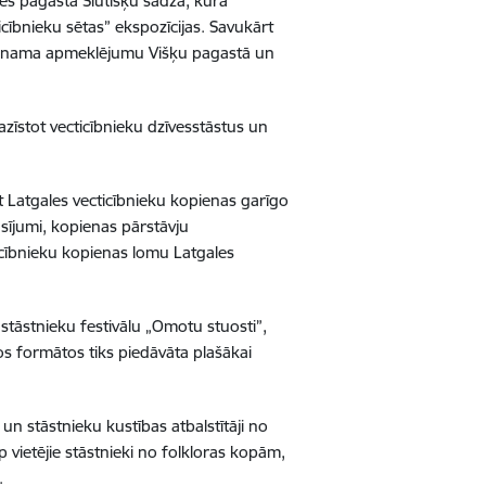
nes pagasta Slutišķu sādžā, kurā
cībnieku sētas” ekspozīcijas.
Savukārt
anu nama apmeklējumu Višķu pagastā un
zīstot vecticībnieku dzīvesstāstus un
zīt Latgales vecticībnieku kopienas garīgo
asījumi, kopienas pārstāvju
ticībnieku kopienas lomu Latgales
 stāstnieku festivālu „Omotu stuosti”,
s formātos tiks piedāvāta plašākai
un stāstnieku kustības atbalstītāji no
p vietējie stāstnieki no folkloras kopām,
.