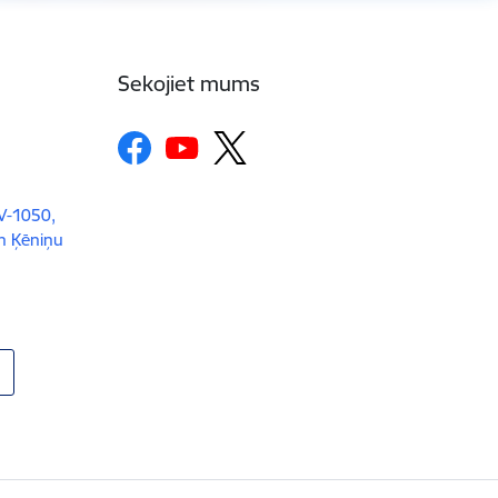
Sekojiet mums
LV-1050,
un Ķēniņu