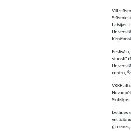
VIII
stāstn
Stāstniek
Latvijas 
Universit
Kirņičans
Festivālu
stuosti” 
Universit
centru, Š
VKKF atba
Novadpētn
Slutišķos.
Izstādes 
vecticībni
ģimenes, 