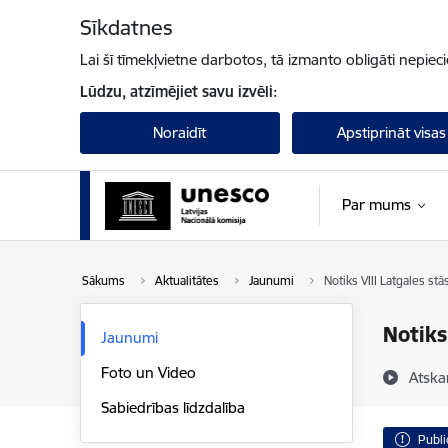
Pāriet uz lapas saturu
Sīkdatnes
Lai šī tīmekļvietne darbotos, tā izmanto obligāti nepiec
Lūdzu, atzīmējiet savu izvēli:
Noraidīt
Apstiprināt visas
Par mums
Sākums
Aktualitātes
Jaunumi
Notiks VIII Latgales st
Notiks
Jaunumi
Foto un Video
Atska
Sabiedrības līdzdalība
Publi