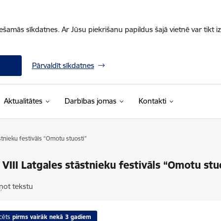
iešamās sīkdatnes. Ar Jūsu piekrišanu papildus šajā vietnē var tikt i
Pārvaldīt sīkdatnes
Aktualitātes
Darbības jomas
Kontakti
āstnieku festivāls “Omotu stuosti”
 VIII Latgales stāstnieku festivāls “Omotu stu
ņot tekstu
cēts
pirms vairāk nekā 3 gadiem