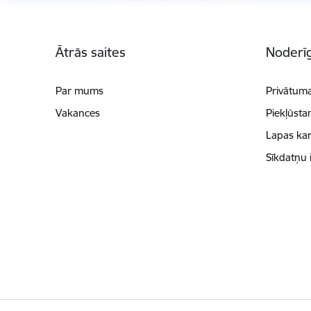
Kājene
Ātrās saites
Noderīg
Par mums
Privātuma
Vakances
Piekļūsta
Lapas kar
Sīkdatņu 