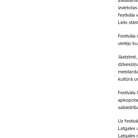
atklāšan
izvietota
festivāla
Lielo stā
Festivāla
vietējo k
Jāatzīmē,
dzīvesziņ
meistarda
kultūrā u
Festivāla
apkopota 
sabiedrīb
Uz festiv
Latgales 
Latgales 