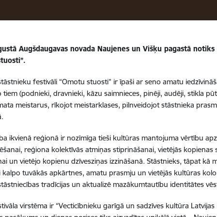
ugustā Augšdaugavas novada Naujenes un Višķu pagastā
notiks 
tuosti”.
stāstnieku festivāli “Omotu stuosti” ir īpaši ar seno amatu iedzīvinā
iem (podnieki, dravnieki, kāzu saimnieces, pinēji, audēji, stikla pūt
ata meistarus, rīkojot meistarklases, pilnveidojot stāstnieka prasmes
ā.
ība ikvienā reģionā ir nozīmīga tieši kultūras mantojuma vērtību ap
ēšanai, reģiona kolektīvās atmiņas stiprināšanai, vietējās kopienas
nai un
vietējo kopienu dzīvesziņas izzināšanā.
Stāstnieks, tāpat kā m
ti kalpo tuvākās apkārtnes, amatu prasmju un vietējās kultūras kolor
stāstniecības tradīcijas un aktualizē mazākumtautību identitātes vēs
tivāla virstēma ir “Vecticībnieku garīgā un sadzīves kultūra Latvijas