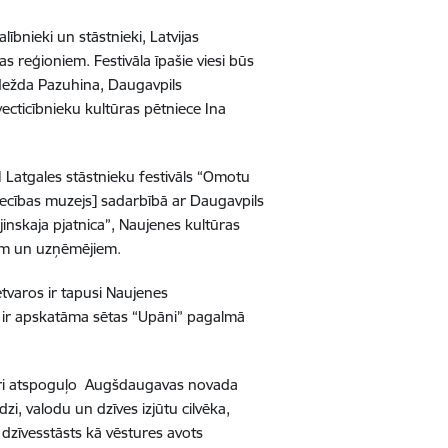
lībnieki un stāstnieki, Latvijas
ijas reģioniem.
Festivāla īpašie viesi būs
Nadežda Pazuhina, Daugavpils
ecticībnieku kultūras pētniece Ina
II Latgales stāstnieku festivāls “Omotu
ecības muzejs] sadarbībā ar Daugavpils
jinskaja pjatnica”, Naujenes kultūras
iem un uzņēmējiem.
etvaros ir tapusi Naujenes
au ir apskatāma sētas “Upāni” pagalmā
 kuri atspoguļo Augšdaugavas novada
dzi, valodu un dzīves izjūtu cilvēka,
 dzīvesstāsts kā vēstures avots