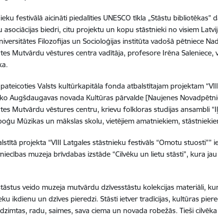
ieku festivālā
aicināti piedalīties UNESCO tīkla „Stāstu bibliotēkas” da
u asociācijas biedri, citu projektu un kopu stāstnieki no visiem Latv
Universitātes Filozofijas un Socioloģijas institūta vadošā pētniece 
ātes Mutvārdu vēstures centra vadītāja, profesore Irēna Saleniece, v
ka.
, pateicoties Valsts kultūrkapitāla fonda atbalstītajam projektam “VI
rīko Augšdaugavas novada Kultūras pārvalde [Naujenes Novadpētni
ātes Mutvārdu vēstures centru, krievu folkloras studijas ansambli “Iļ
poģu Mūzikas un mākslas skolu, vietējiem amatniekiem, stāstniek
lstītā projekta “VIII Latgales stāstnieku festivāls “Omotu stuosti”” i
iecības muzeja brīvdabas izstāde “Cilvēku un lietu stāsti”, kura j
stāstus veido muzeja mutvārdu dzīvesstāstu kolekcijas materiāli,
eku ikdienu un dzīves pieredzi. Stāsti ietver tradīcijas, kultūras piere
dzimtas, radu, saimes, sava ciema un novada robežās. Tieši cilvēka