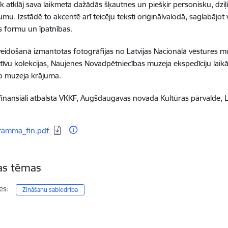
āk atklāj sava laikmeta dažādās šķautnes un piešķir personisku, dzi
mu. Izstādē to akcentē arī teicēju teksti oriģinālvalodā, saglabājot 
s formu un īpatnības.
veidošanā izmantotas fotogrāfijas no Latvijas Nacionālā vēstures
īvu kolekcijas, Naujenes Novadpētniecības muzeja ekspedīciju laikā 
no muzeja krājuma.
finansiāli atbalsta VKKF, Augšdaugavas novada Kultūras pārvalde, La
dēt:
ramma_fin.pdf
tas tēmas
es:
Zināšanu sabiedrība