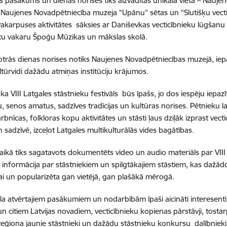
as pasākums un dienas norises
tiks aizvadītas unikālā vietā – Nauje
s Naujenes Novadpētniecība muzeja “Upānu” sētas un “Slutišķu vecti
 vakarpuses aktivitātes sāksies ar Daniševkas vecticībnieku lūgš
stu vakaru Špoģu Mūzikas un mākslas skolā.
 otrās dienas norises notiks Naujenes Novadpētniecības muzejā, iepa
ultūrvidi dažādu atmiņas institūciju krājumos.
 ka VIII Latgales stāstnieku festivāls būs īpašs, jo dos iespēju iepa
u, senos amatus, sadzīves tradīcijas un kultūras norises. Pētnieku l
rbnīcas, folkloras kopu aktivitātes un stāsti ļaus dziļāk izprast vec
n sadzīvē, izceļot Latgales multikulturālās vides bagātības
.
 laikā tiks sagatavots dokumentēts video un audio materiāls par VIII
informācija par stāstniekiem un spilgtākajiem stāstiem, kas dažādo
ai un popularizēta gan vietējā, gan plašākā mērogā.
āla atvērtajiem pasākumiem un nodarbībām īpaši aicināti interesenti 
un citiem Latvijas novadiem, vecticībnieku kopienas pārstāvji, tostar
reģiona jaunie stāstnieki un dažādu stāstnieku konkursu dalībnieki