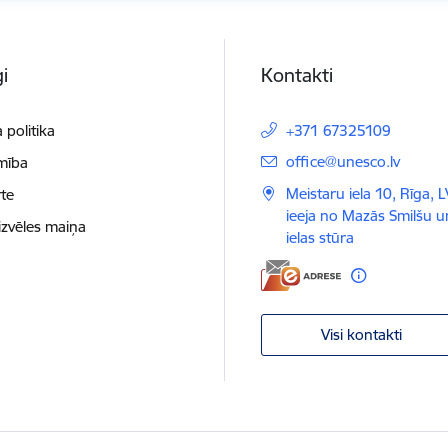
i
Kontakti
 politika
+371 67325109
E-pasts:
office@unesco.lv
mība
Meistaru iela 10, Rīga, 
te
ieeja no Mazās Smilšu 
izvēles maiņa
ielas stūra
Visi kontakti