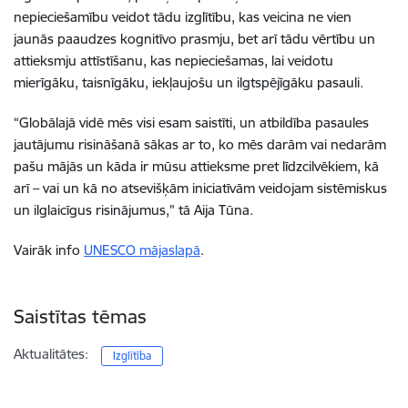
nepieciešamību veidot tādu izglītību, kas veicina ne vien
jaunās paaudzes kognitīvo prasmju, bet arī tādu vērtību un
attieksmju attīstīšanu, kas nepieciešamas, lai veidotu
mierīgāku, taisnīgāku, iekļaujošu un ilgtspējīgāku pasauli.
“Globālajā vidē mēs visi esam saistīti, un atbildība pasaules
jautājumu risināšanā sākas ar to, ko mēs darām vai nedarām
pašu mājās un kāda ir mūsu attieksme pret līdzcilvēkiem, kā
arī – vai un kā no atsevišķām iniciatīvām veidojam sistēmiskus
un ilglaicīgus risinājumus,” tā Aija Tūna.
Vairāk info
UNESCO mājaslapā
.
Saistītas tēmas
Aktualitātes:
Izglītība