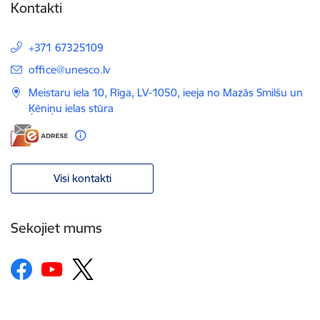
Kontakti
+371 67325109
E-pasts:
office@unesco.lv
Meistaru iela 10, Rīga, LV-1050, ieeja no Mazās Smilšu un
Ķēniņu ielas stūra
Visi kontakti
Sekojiet mums