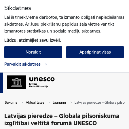
Pāriet uz lapas saturu
Sīkdatnes
Spied
lai meklētu
Enter
Lai šī tīmekļvietne darbotos, tā izmanto obligāti nepieciešamās
sīkdatnes. Ar Jūsu piekrišanu papildus šajā vietnē var tikt
izmantotas statistikas un sociālo mediju sīkdatnes.
Lūdzu, atzīmējiet savu izvēli:
Noraidīt
Apstiprināt visas
Pārvaldīt sīkdatnes
Sākums
Aktualitātes
Jaunumi
Latvijas pieredze – Globālā pilson
Latvijas pieredze – Globālā pilsoniskuma
izglītībai veltītā forumā UNESCO