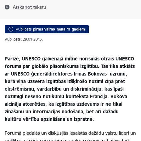
Atskaņot tekstu
Publicēts
pirms vairāk nekā 11 gadiem
Publicēts: 29.01.2015.
Parīzē, UNESCO galvenajā mītnē norisinās otrais UNESCO
forums par globālo pilsoniskuma izglītību. Tas tika atklāts
ar UNESCO ģenerāldirektores Irinas Bokovas uzrunu,
kurā viņa uzsvēra izglītības izšķirošo nozīmi cīņā pret
ekstrēmismu, vardarbību un diskrimināciju, kas īpaši
nozīmīgi neseno notikumu kontekstā Francijā. Bokova
aicināja atcerēties, ka izglītības uzdevums ir ne tikai
zināšanu un informācijas nodošana, bet arī dažādu
kultūru vērtību apzināšana un izpratne.
Forumā piedalās un diskusijās iesaistās dažādu valstu līderi un
izglītības eksperti no visiem pasaules reģioniem. Latviju tajā