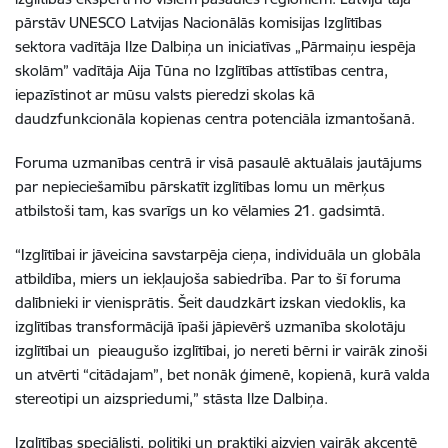
pārstāv UNESCO Latvijas Nacionālās komisijas Izglītības
sektora vadītāja Ilze Dalbiņa un iniciatīvas „Pārmaiņu iespēja
skolām” vadītāja Aija Tūna no Izglītības attīstības centra,
iepazīstinot ar mūsu valsts pieredzi skolas kā
daudzfunkcionāla kopienas centra potenciāla izmantošanā.
Foruma uzmanības centrā ir visā pasaulē aktuālais jautājums
par nepieciešamību pārskatīt izglītības lomu un mērķus
atbilstoši tam, kas svarīgs un ko vēlamies 21. gadsimtā.
“Izglītībai ir jāveicina savstarpēja cieņa, individuāla un globāla
atbildība, miers un iekļaujoša sabiedrība. Par to šī foruma
dalībnieki ir vienisprātis. Šeit daudzkārt izskan viedoklis, ka
izglītības transformācijā īpaši jāpievērš uzmanība skolotāju
izglītībai un pieaugušo izglītībai, jo nereti bērni ir vairāk zinoši
un atvērti “citādajam”, bet nonāk ģimenē, kopienā, kurā valda
stereotipi un aizspriedumi,” stāsta Ilze Dalbiņa.
Izglītības speciālisti, politiķi un praktiķi aizvien vairāk akcentē