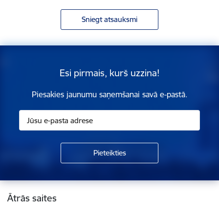
Sniegt atsauksmi
Esi pirmais, kurš uzzina!
Piesakies jaunumu saņemšanai savā e-pastā.
Kājene
Ātrās saites