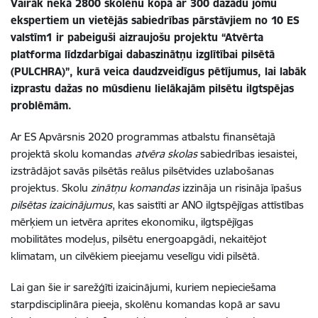
Vairāk nekā 2800 skolēnu kopā ar 300 dažādu jomu
ekspertiem un vietējās sabiedrības pārstāvjiem no 10 ES
valstīm1
ir pabeiguši aizraujošu projektu “Atvērta
platforma līdzdarbīgai dabaszinātņu izglītībai pilsētā
(PULCHRA)”, kurā veica daudzveidīgus pētījumus, lai labāk
izprastu dažas no mūsdienu lielākajām pilsētu ilgtspējas
problēmām.
Ar ES Apvārsnis 2020 programmas atbalstu finansētajā
projektā skolu komandas
atvēra skolas
sabiedrības iesaistei,
izstrādājot savās pilsētās reālus pilsētvides uzlabošanas
projektus. Skolu
zinātņu komandas
izzināja un risināja īpašus
pilsētas izaicinājumus
, kas saistīti ar ANO ilgtspējīgas attīstības
mērķiem un ietvēra aprites ekonomiku, ilgtspējīgas
mobilitātes modeļus, pilsētu energoapgādi, nekaitējot
klimatam, un cilvēkiem pieejamu veselīgu vidi pilsētā.
Lai gan šie ir sarežģīti izaicinājumi, kuriem nepieciešama
starpdisciplināra pieeja, skolēnu komandas kopā ar savu