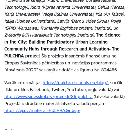
1
Dalībvalstis Grieķija (Atēnu Universitāte, Corallia Hellenic
Technology), Kipra (Kipras Atvērtā Universitāte), Čehija (Tereza,
Kārļa Universitāte), Vācija (Ķelnes Universitāte), Īrija (An Taisce),
Itālija (Udīnes Universitāte), Latvija (Bērnu Vides Skola), Polija
(GRID Warszawa), Rumānija (Izglītības zinātņu institūts), un
Zviedrija (KTH Karaliskais Tehnoloģiju institūts).
The Science
in the City: Building Participatory Urban Learning
Community Hubs through Research and Activation- The
PULCHRA project
Šis projekts ir saņēmis finansējumu no
Eiropas Savienības pētniecības un inovācijas programmas
“Apvārsnis 2020” saskaņā ar dotācijas līgumu Nr. 824466
Vairāk informācijas
https://pulchra-schools.eu/blog/
, sociālo
tīklu profilos Facebook, Twitter, YouTube (angļu valodā) vai
http://www.videsskola.lv/projekti/86-pulchra
(latviešu valodā).
Projektā izstrādātie materiāli latviešu valodā pieejami
https://ej.uz/materiali-PULHRA.&nbsp
;