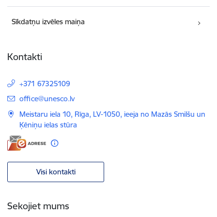
Sīkdatņu izvēles maiņa
Kontakti
+371 67325109
E-pasts:
office@unesco.lv
Meistaru iela 10, Rīga, LV-1050, ieeja no Mazās Smilšu un
Ķēniņu ielas stūra
Visi kontakti
Sekojiet mums