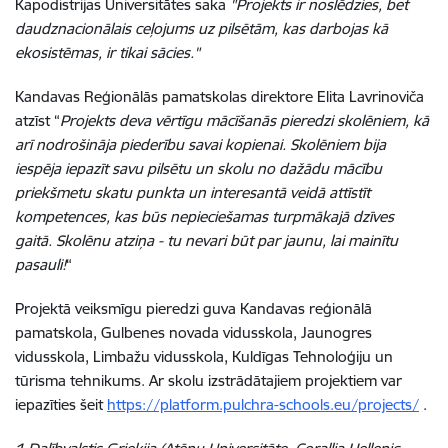
Kapodistrijas Universitātes saka
"Projekts ir noslēdzies, bet
daudznacionālais ceļojums uz pilsētām, kas darbojas kā
ekosistēmas, ir tikai sācies."
Kandavas Reģionālās pamatskolas direktore Elita Lavrinoviča
atzīst “
Projekts deva vērtīgu mācīšanās pieredzi skolēniem, kā
arī nodrošināja piederību savai kopienai. Skolēniem bija
iespēja iepazīt savu pilsētu un skolu no dažādu mācību
priekšmetu skatu punkta un interesantā veidā attīstīt
kompetences, kas būs nepieciešamas turpmākajā dzīves
gaitā. Skolēnu atziņa - tu nevari būt par jaunu, lai mainītu
pasauli!
“
Projektā veiksmīgu pieredzi guva Kandavas reģionālā
pamatskola, Gulbenes novada vidusskola, Jaunogres
vidusskola, Limbažu vidusskola, Kuldīgas Tehnoloģiju un
tūrisma tehnikums. Ar skolu izstrādātajiem projektiem var
iepazīties šeit
https://platform.pulchra-schools.eu/projects/
.