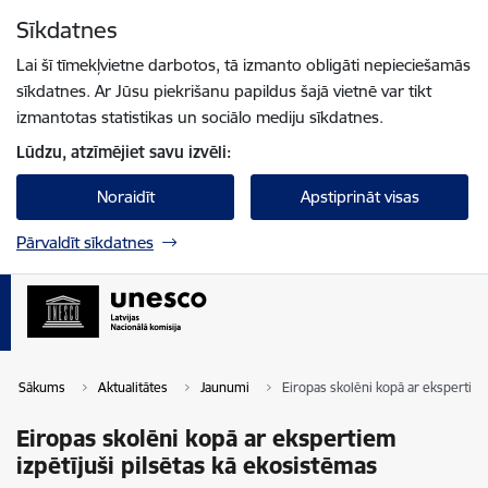
Pāriet uz lapas saturu
Sīkdatnes
Spied
lai meklētu
Enter
Lai šī tīmekļvietne darbotos, tā izmanto obligāti nepieciešamās
sīkdatnes. Ar Jūsu piekrišanu papildus šajā vietnē var tikt
izmantotas statistikas un sociālo mediju sīkdatnes.
Lūdzu, atzīmējiet savu izvēli:
Noraidīt
Apstiprināt visas
Pārvaldīt sīkdatnes
Sākums
Aktualitātes
Jaunumi
Eiropas skolēni kopā ar ekspertiem
Eiropas skolēni kopā ar ekspertiem
izpētījuši pilsētas kā ekosistēmas