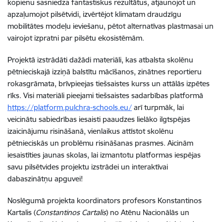
kopienu sasniedza fantastiskus rezultātus, atjaunojot un
apzaļumojot pilsētvidi, izvērtējot klimatam draudzīgu
mobilitātes modeļu ieviešanu, pētot alternatīvas plastmasai un
vairojot izpratni par pilsētu ekosistēmām.
Projektā izstrādāti dažādi materiāli, kas atbalsta skolēnu
pētnieciskajā izziņā balstītu mācīšanos, zinātnes reportieru
rokasgrāmata, brīvpieejas tiešsaistes kurss un attālās izpētes
rīks. Visi materiāli pieejami tiešsaistes sadarbības platformā
https://platform.pulchra-schools.eu/
arī turpmāk, lai
veicinātu sabiedrības iesaisti paaudzes lielāko ilgtspējas
izaicinājumu risināšanā, vienlaikus attīstot skolēnu
pētnieciskās un problēmu risināšanas prasmes. Aicinām
iesaistīties jaunas skolas, lai izmantotu platformas iespējas
savu pilsētvides projektu izstrādei un interaktīvai
dabaszinātņu apguvei!
Noslēgumā projekta koordinators profesors Konstantinos
Kartalis (
Constantinos Cartalis
) no Atēnu Nacionālās un