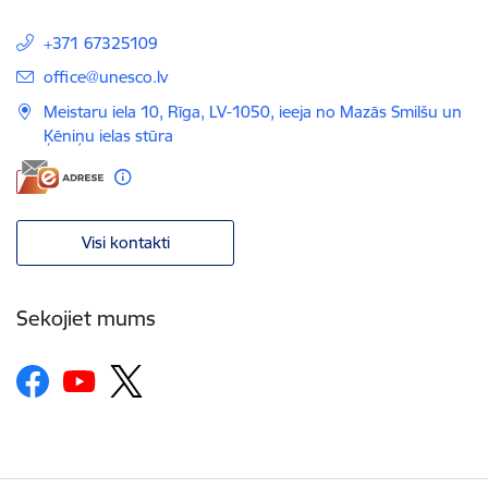
+371 67325109
E-pasts:
office@unesco.lv
Meistaru iela 10, Rīga, LV-1050, ieeja no Mazās Smilšu un
Ķēniņu ielas stūra
Visi kontakti
Sekojiet mums