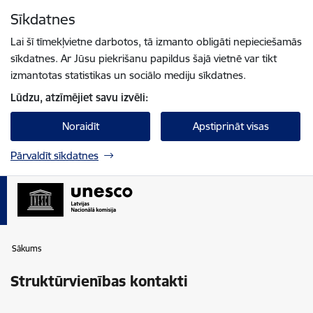
Pāriet uz lapas saturu
Sīkdatnes
Spied
lai meklētu
Enter
Lai šī tīmekļvietne darbotos, tā izmanto obligāti nepieciešamās
sīkdatnes. Ar Jūsu piekrišanu papildus šajā vietnē var tikt
izmantotas statistikas un sociālo mediju sīkdatnes.
Lūdzu, atzīmējiet savu izvēli:
Noraidīt
Apstiprināt visas
Pārvaldīt sīkdatnes
Sākums
Struktūrvienības kontakti