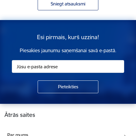
Sniegt atsauksmi
Esi pirmais, kurš uzzina!
Piesakies jaunumu saņemšanai savā e-pastā.
Kājene
Ātrās saites
Par mums