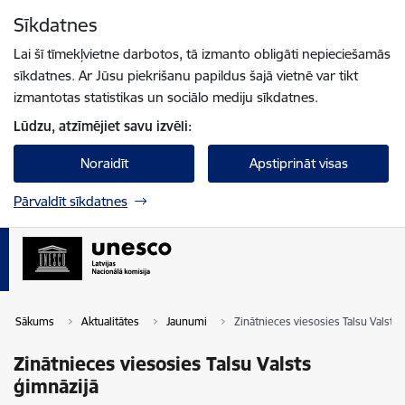
Pāriet uz lapas saturu
Sīkdatnes
Spied
lai meklētu
Enter
Lai šī tīmekļvietne darbotos, tā izmanto obligāti nepieciešamās
sīkdatnes. Ar Jūsu piekrišanu papildus šajā vietnē var tikt
izmantotas statistikas un sociālo mediju sīkdatnes.
Lūdzu, atzīmējiet savu izvēli:
Noraidīt
Apstiprināt visas
Pārvaldīt sīkdatnes
Sākums
Aktualitātes
Jaunumi
Zinātnieces viesosies Talsu Valsts 
Zinātnieces viesosies Talsu Valsts
ģimnāzijā