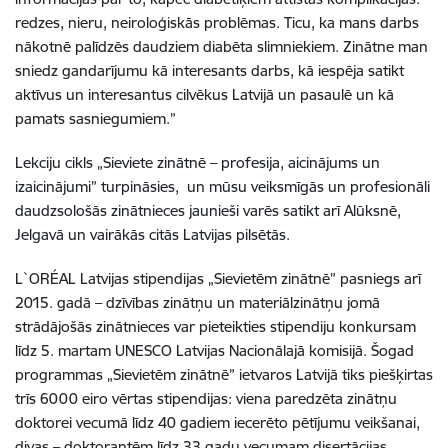
redzes, nieru, neiroloģiskās problēmas. Ticu, ka mans darbs
nākotnē palīdzēs daudziem diabēta slimniekiem. Zinātne man
sniedz gandarījumu kā interesants darbs, kā iespēja satikt
aktīvus un interesantus cilvēkus Latvijā un pasaulē un kā
pamats sasniegumiem.”
Lekciju cikls „Sieviete zinātnē – profesija, aicinājums un
izaicinājumi” turpināsies, un mūsu veiksmīgās un profesionāli
daudzsološās zinātnieces jaunieši varēs satikt arī Alūksnē,
Jelgavā un vairākās citās Latvijas pilsētās.
L`ORÉAL Latvijas stipendijas „Sievietēm zinātnē” pasniegs arī
2015. gadā – dzīvības zinātņu un materiālzinātņu jomā
strādājošās zinātnieces var pieteikties stipendiju konkursam
līdz 5. martam UNESCO Latvijas Nacionālajā komisijā. Šogad
programmas „Sievietēm zinātnē” ietvaros Latvijā tiks piešķirtas
trīs 6000 eiro vērtas stipendijas: viena paredzēta zinātņu
doktorei vecumā līdz 40 gadiem iecerēto pētījumu veikšanai,
divas – doktorantēm līdz 33 gadu vecumam disertācijas