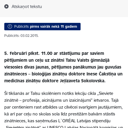
Atskaņot tekstu
Publicēts
pirms vairāk nekā 11 gadiem
Publicēts: 03.02.2015.
5. februārī plkst. 11.00 ar stāstījumu par saviem
pētījumiem un ceļu uz zinātni Talsu Valsts ģimnāzijā
viesosies divas jaunas, pētījumos panākumus jau guvušas
zinātnieces – bioloģijas zinātņu doktore Inese Čakstiņa un
medicīnas zinātņu doktore Jeļizaveta Sokolovska.
Šī tikšanās ar Talsu skolēniem notiks lekciju cikla „Sieviete
zinātnē – profesija, aicinājums un izaicinājumi” ietvaros. Tajā
par centieniem rast atbildes uz cilvēcei svarīgiem jautājumiem,
kā arī par ceļu no skolas sola līdz prestižām balvām stāstīs
zinātnieces, kas saņēmušas L`ORÉAL Latvijas stipendiju
„Sievietēm zinātnē” ar UNESCO Latvijas Nacionālā komisijas un