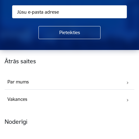
Kājene
Ātrās saites
Par mums
Vakances
Noderīgi