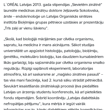
L`ORÉAL Latvijas 2013. gada stipendijas „Sievietēm zinātnē”
laureāte medicīnas zinātņu doktore Jeļizaveta Sokolovska,
ārste – endokrinoloģe un Latvijas Organiskās sintēzes
institūta Bioķīmijas grupas pētniece uzstāsies ar prezentāciju
„Trīs zaķi ar vienu šāvienu”.
„Skolā, kad bioloģijā mācījāmies par cilvēka organismu,
sapratu, ka medicīna ir mans aicinājums. Sākot studijas
universitātē un apgūstot histoloģiju, patoloģiju, bioķīmiju,
ģenētiku, molekulāro bioloģiju, kas daudziem kursabiedriem
likās garlaicīgi, biju sajūsmināta par cilvēka organisma smalko
regulāciju. Rūpīgi saplānoti eksperimenti, laboratorijas
atmosfēra, kā arī saskarsme ar „maģisko zinātnes pasauli” –
tas viss mani fascinēja, kad 2. kursā sāku strādāt pētniecībā.
Savukārt iesaistīšanās zinātniskajā procesā ļāva piedalīties
Latvijas un ārzemju studentu konferencēs, kā arī pieteikties
fondu stipendijām. Šobrīd koordinēju „Latvijas diabētiskās
nefropātijas pētījumu”, kura mērķis ir iegūt vairāk
informācijas par to, kāpēc diabētiķiem attīstās komplikācijas: