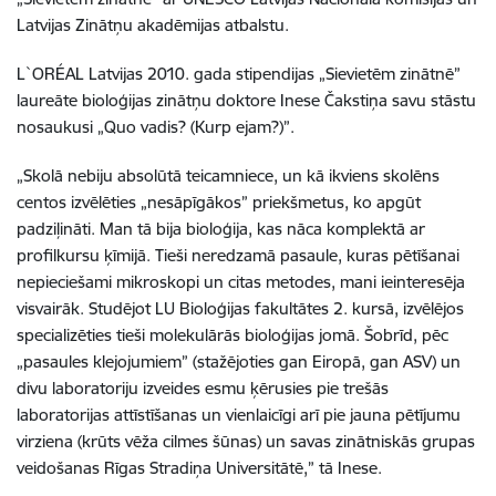
Latvijas Zinātņu akadēmijas atbalstu.
L`ORÉAL Latvijas 2010. gada stipendijas „Sievietēm zinātnē”
laureāte bioloģijas zinātņu doktore Inese Čakstiņa savu stāstu
nosaukusi „Quo vadis? (Kurp ejam?)”.
„Skolā nebiju absolūtā teicamniece, un kā ikviens skolēns
centos izvēlēties „nesāpīgākos” priekšmetus, ko apgūt
padziļināti. Man tā bija bioloģija, kas nāca komplektā ar
profilkursu ķīmijā. Tieši neredzamā pasaule, kuras pētīšanai
nepieciešami mikroskopi un citas metodes, mani ieinteresēja
visvairāk. Studējot LU Bioloģijas fakultātes 2. kursā, izvēlējos
specializēties tieši molekulārās bioloģijas jomā. Šobrīd, pēc
„pasaules klejojumiem” (stažējoties gan Eiropā, gan ASV) un
divu laboratoriju izveides esmu ķērusies pie trešās
laboratorijas attīstīšanas un vienlaicīgi arī pie jauna pētījumu
virziena (krūts vēža cilmes šūnas) un savas zinātniskās grupas
veidošanas Rīgas Stradiņa Universitātē,” tā Inese.