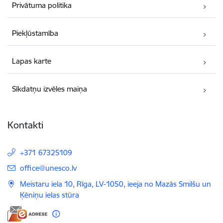
Privātuma politika
Piekļūstamība
Lapas karte
Sīkdatņu izvēles maiņa
Kontakti
+371 67325109
E-pasts:
office@unesco.lv
Meistaru iela 10, Rīga, LV-1050, ieeja no Mazās Smilšu un
Ķēniņu ielas stūra