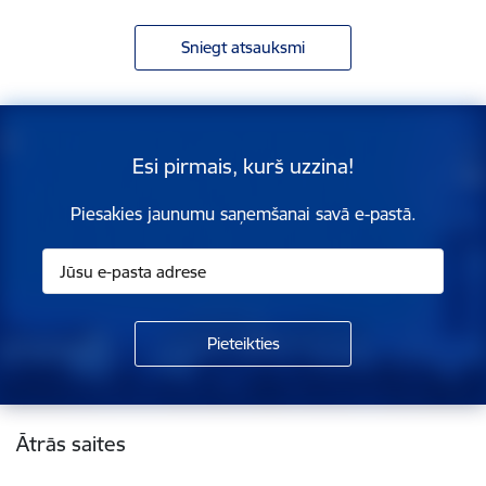
Sniegt atsauksmi
Esi pirmais, kurš uzzina!
Piesakies jaunumu saņemšanai savā e-pastā.
Kājene
Ātrās saites