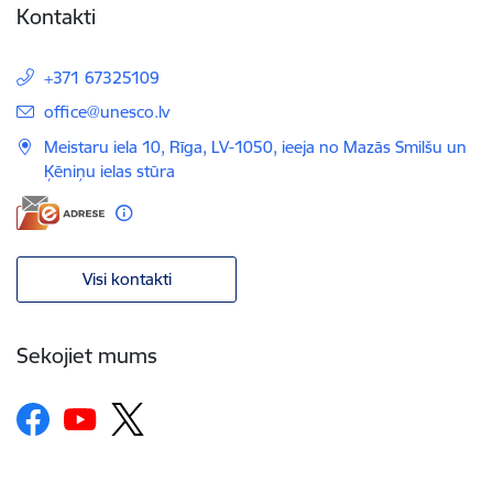
Kontakti
+371 67325109
E-pasts:
office@unesco.lv
Meistaru iela 10, Rīga, LV-1050, ieeja no Mazās Smilšu un
Ķēniņu ielas stūra
Visi kontakti
Sekojiet mums