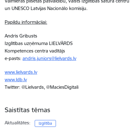
Valmieras pilsētas pašvaldību, Valsts Izglītības satura centru
un UNESCO Latvijas Nacionālo komisiju.
Papildu informācijai:
Andris Gribusts
Izglītības uzņēmuma LIELVĀRDS
Kompetences centra vadītājs
e-pasts:
andris.juniors@lielvards.lv
www.lielvards.lv
www.ldb.lv
Twitter: @Lielvards, @MaciesDigitali
Saistītas tēmas
Aktualitātes:
Izglītība