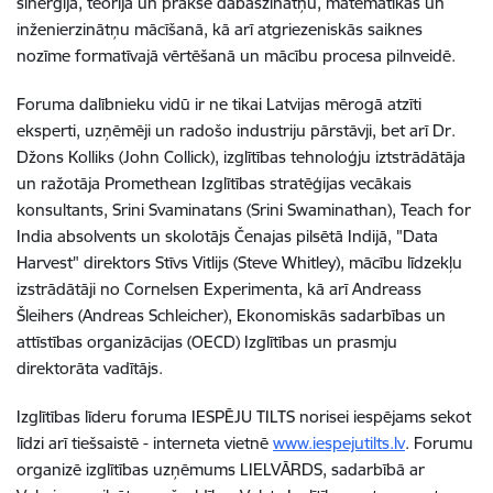
sinerģija, teorija un prakse dabaszinātņu, matemātikas un
inženierzinātņu mācīšanā, kā arī atgriezeniskās saiknes
nozīme formatīvajā vērtēšanā un mācību procesa pilnveidē.
Foruma dalībnieku vidū ir ne tikai Latvijas mērogā atzīti
eksperti, uzņēmēji un radošo industriju pārstāvji, bet arī Dr.
Džons Kolliks (John Collick), izglītības tehnoloģju iztstrādātāja
un ražotāja Promethean Izglītības stratēģijas vecākais
konsultants, Srini Svaminatans (Srini Swaminathan), Teach for
India absolvents un skolotājs Čenajas pilsētā Indijā, "Data
Harvest" direktors Stīvs Vitlijs (Steve Whitley), mācību līdzekļu
izstrādātāji no Cornelsen Experimenta, kā arī Andreass
Šleihers (Andreas Schleicher), Ekonomiskās sadarbības un
attīstības organizācijas (OECD) Izglītības un prasmju
direktorāta vadītājs.
Izglītības līderu foruma IESPĒJU TILTS norisei iespējams sekot
līdzi arī tiešsaistē - interneta vietnē
www.iespejutilts.lv
. Forumu
organizē izglītības uzņēmums LIELVĀRDS, sadarbībā ar