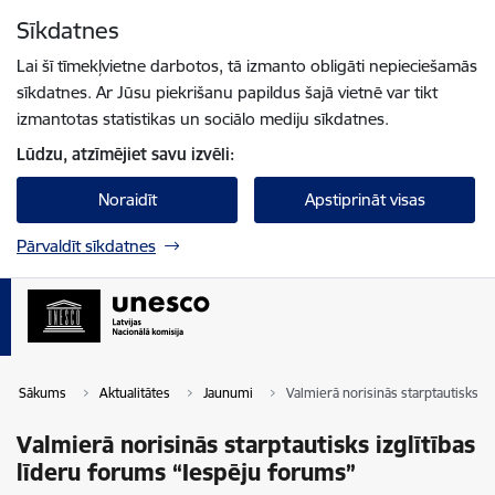
Pāriet uz lapas saturu
Sīkdatnes
Spied
lai meklētu
Enter
Lai šī tīmekļvietne darbotos, tā izmanto obligāti nepieciešamās
sīkdatnes. Ar Jūsu piekrišanu papildus šajā vietnē var tikt
izmantotas statistikas un sociālo mediju sīkdatnes.
Lūdzu, atzīmējiet savu izvēli:
Noraidīt
Apstiprināt visas
Pārvaldīt sīkdatnes
Sākums
Aktualitātes
Jaunumi
Valmierā norisinās starptautisks i
Valmierā norisinās starptautisks izglītības
līderu forums “Iespēju forums”