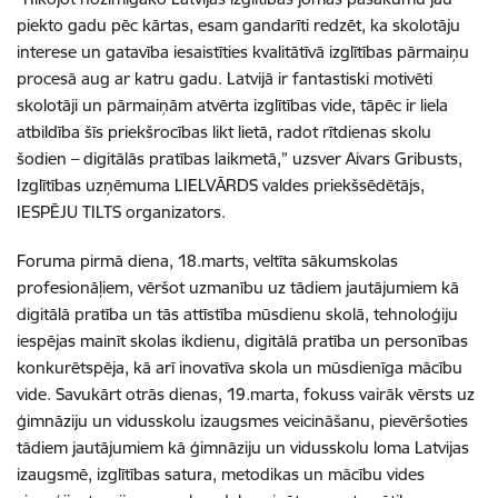
piekto gadu pēc kārtas, esam gandarīti redzēt, ka skolotāju
interese un gatavība iesaistīties kvalitātīvā izglītības pārmaiņu
procesā aug ar katru gadu. Latvijā ir fantastiski motivēti
skolotāji un pārmaiņām atvērta izglītības vide, tāpēc ir liela
atbildība šīs priekšrocības likt lietā, radot rītdienas skolu
šodien – digitālās pratības laikmetā,” uzsver Aivars Gribusts,
Izglītības uzņēmuma LIELVĀRDS valdes priekšsēdētājs,
IESPĒJU TILTS organizators.
Foruma pirmā diena, 18.marts, veltīta sākumskolas
profesionāļiem, vēršot uzmanību uz tādiem jautājumiem kā
digitālā pratība un tās attīstība mūsdienu skolā, tehnoloģiju
iespējas mainīt skolas ikdienu, digitālā pratība un personības
konkurētspēja, kā arī inovatīva skola un mūsdienīga mācību
vide. Savukārt otrās dienas, 19.marta, fokuss vairāk vērsts uz
ģimnāziju un vidusskolu izaugsmes veicināšanu, pievēršoties
tādiem jautājumiem kā ģimnāziju un vidusskolu loma Latvijas
izaugsmē, izglītības satura, metodikas un mācību vides