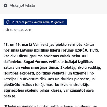
Atskaņot tekstu
Publicēts
pirms vairāk nekā 11 gadiem
Publicēts: 18.03.2015.
18. un 19. martā Valmierā jau piekto reizi pēc kārtas
norisinās Latvijas izglītības līderu forums IESPĒJU TILTS,
kas divu dienu garumā apvienos vairāk nekā 700
dalībnieku. Šogad forums veltīts aktuālajai izglītības
satura un vides sinerģijas tēmai. Skolotāji, skolu vadītāji,
izglītības eksperti, politikas veidotāji un uzņēmēji no
Latvijas un ārvalstīm diskutēs un dalīsies pieredzē, lai
piedāvātu reālus risinājumus, ko ikviens skolotājs,
atgriežoties skolēnu pilnās klasēs, var izmantot savā
praksē.
“Rīkojot nozīmīgāko Latvijas izglītības jomas pasākumu jau