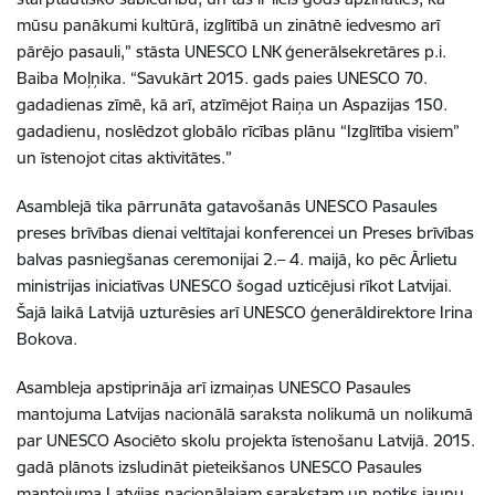
mūsu panākumi kultūrā, izglītībā un zinātnē iedvesmo arī
pārējo pasauli,” stāsta UNESCO LNK ģenerālsekretāres p.i.
Baiba Moļņika. “Savukārt 2015. gads paies UNESCO 70.
gadadienas zīmē, kā arī, atzīmējot Raiņa un Aspazijas 150.
gadadienu, noslēdzot globālo rīcības plānu “Izglītība visiem”
un īstenojot citas aktivitātes.”
Asamblejā tika pārrunāta gatavošanās UNESCO Pasaules
preses brīvības dienai veltītajai konferencei un Preses brīvības
balvas pasniegšanas ceremonijai 2.– 4. maijā, ko pēc Ārlietu
ministrijas iniciatīvas UNESCO šogad uzticējusi rīkot Latvijai.
Šajā laikā Latvijā uzturēsies arī UNESCO ģenerāldirektore Irina
Bokova.
Asambleja apstiprināja arī izmaiņas UNESCO Pasaules
mantojuma Latvijas nacionālā saraksta nolikumā un nolikumā
par UNESCO Asociēto skolu projekta īstenošanu Latvijā. 2015.
gadā plānots izsludināt pieteikšanos UNESCO Pasaules
mantojuma Latvijas nacionālajam sarakstam un notiks jaunu