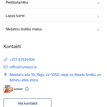
Piekļūstamība
Lapas karte
Sīkdatņu izvēles maiņa
Kontakti
+371 67325109
E-pasts:
office@unesco.lv
Meistaru iela 10, Rīga, LV-1050, ieeja no Mazās Smilšu un
Ķēniņu ielas stūra
Visi kontakti