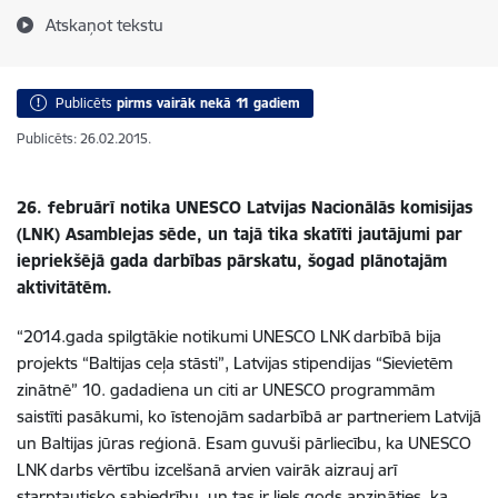
Atskaņot tekstu
Publicēts
pirms vairāk nekā 11 gadiem
Publicēts: 26.02.2015.
26. februārī notika UNESCO Latvijas Nacionālās komisijas
(LNK) Asamblejas sēde, un tajā tika skatīti jautājumi par
iepriekšējā gada darbības pārskatu, šogad plānotajām
aktivitātēm.
“2014.gada spilgtākie notikumi UNESCO LNK darbībā bija
projekts “Baltijas ceļa stāsti”, Latvijas stipendijas “Sievietēm
zinātnē” 10. gadadiena un citi ar UNESCO programmām
saistīti pasākumi, ko īstenojām sadarbībā ar partneriem Latvijā
un Baltijas jūras reģionā. Esam guvuši pārliecību, ka UNESCO
LNK darbs vērtību izcelšanā arvien vairāk aizrauj arī
starptautisko sabiedrību, un tas ir liels gods apzināties, ka