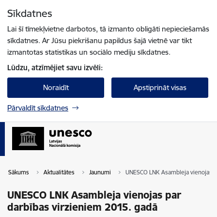
Pāriet uz lapas saturu
Sīkdatnes
Spied
lai meklētu
Enter
Lai šī tīmekļvietne darbotos, tā izmanto obligāti nepieciešamās
sīkdatnes. Ar Jūsu piekrišanu papildus šajā vietnē var tikt
izmantotas statistikas un sociālo mediju sīkdatnes.
Lūdzu, atzīmējiet savu izvēli:
Noraidīt
Apstiprināt visas
Pārvaldīt sīkdatnes
Sākums
Aktualitātes
Jaunumi
UNESCO LNK Asambleja vienojas pa
UNESCO LNK Asambleja vienojas par
darbības virzieniem 2015. gadā