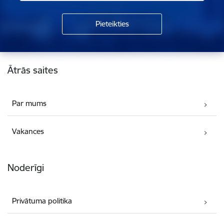
Kājene
Ātrās saites
Par mums
Vakances
Noderīgi
Privātuma politika