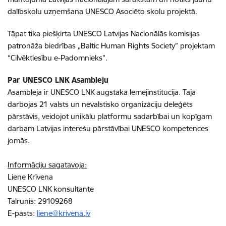
dalībskolu uzņemšana UNESCO Asociēto skolu projektā.
Tāpat tika piešķirta UNESCO Latvijas Nacionālās komisijas
patronāža biedrības „Baltic Human Rights Society” projektam
“Cilvēktiesību e-Padomnieks”.
Par UNESCO LNK Asambleju
Asambleja ir UNESCO LNK augstākā lēmējinstitūcija. Tajā
darbojas 21 valsts un nevalstisko organizāciju deleģēts
pārstāvis, veidojot unikālu platformu sadarbībai un kopīgam
darbam Latvijas interešu pārstāvībai UNESCO kompetences
jomās.
Informāciju sagatavoja:
Liene Krīvena
UNESCO LNK konsultante
Tālrunis: 29109268
E-pasts:
liene@krivena.lv