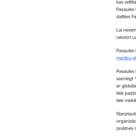
kas veltī
Pasaules 
dalīties 
Lai nevie
rakstot u
Pasaules 
macibu-s
Pasaules 
sasniegt 
ar globāl
tiek padz
tiek meklē
Starptaut
organizāc
zinātnes 