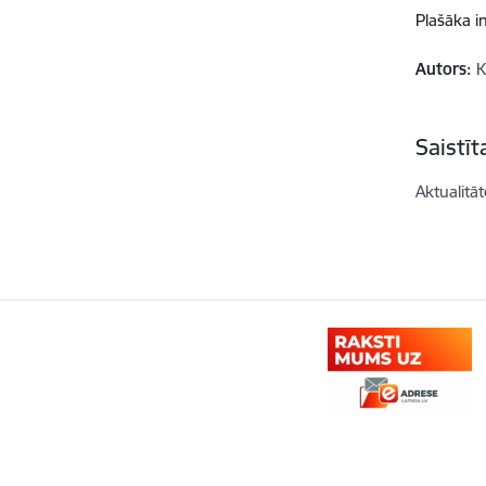
Plašāka i
Autors:
K
Saistī
Aktualitāt