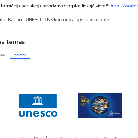
nformācija par akciju atrodama starptautiskajā vietnē:
http://world
itija Balcare, UNESCO LNK komunikācijas konsultante
tas tēmas
es:
Izglītība