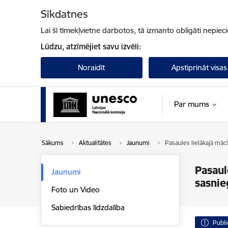
Pāriet uz lapas saturu
Sīkdatnes
Lai šī tīmekļvietne darbotos, tā izmanto obligāti nepiec
Lūdzu, atzīmējiet savu izvēli:
Noraidīt
Apstiprināt visas
Par mums
Sākums
Aktualitātes
Jaunumi
Pasaules lielākajā māc
Pasaul
Jaunumi
sasnie
Foto un Video
Sabiedrības līdzdalība
Publi