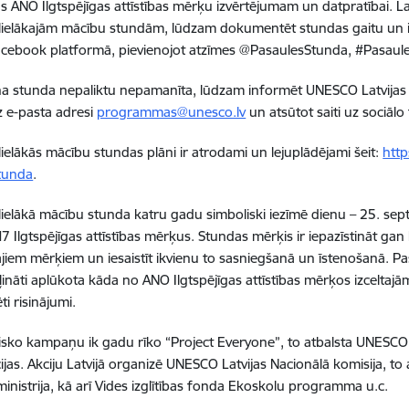
tas ANO Ilgtspējīgas attīstības mērķu izvērtējumam un datpratībai.
La
lielākajām mācību stundām, lūdzam dokumentēt stundas gaitu un iz
Facebook platformā, pievienojot atzīmes @PasaulesStunda, #Pasau
na stunda nepaliktu nepamanīta, lūdzam informēt UNESCO Latvijas N
z e-pasta adresi
programmas@unesco.lv
un atsūtot saiti uz sociālo 
lielākās mācību stundas plāni ir atrodami un lejuplādējami šeit:
http
tunda
.
lielākā mācību stunda katru gadu simboliski iezīmē dienu – 25. se
17 Ilgtspējīgas attīstības mērķus. Stundas mērķis ir iepazīstināt g
ajiem mērķiem un iesaistīt ikvienu to sasniegšanā un īstenošanā. Pa
iļināti aplūkota kāda no ANO Ilgtspējīgas attīstības mērķos izcelt
ti risinājumi.
isko kampaņu ik gadu rīko “Project Everyone”, to atbalsta UNESCO,
ijas. Akciju Latvijā organizē UNESCO Latvijas Nacionālā komisija, to a
ministrija, kā arī Vides izglītības fonda Ekoskolu programma u.c.