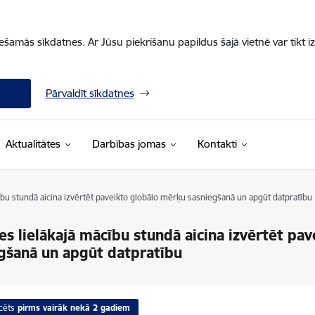
iešamās sīkdatnes. Ar Jūsu piekrišanu papildus šajā vietnē var tikt i
Pārvaldīt sīkdatnes
Aktualitātes
Darbības jomas
Kontakti
ību stundā aicina izvērtēt paveikto globālo mērķu sasniegšanā un apgūt datpratību
es lielākajā mācību stundā aicina izvērtēt pa
gšanā un apgūt datpratību
cēts
pirms vairāk nekā 2 gadiem