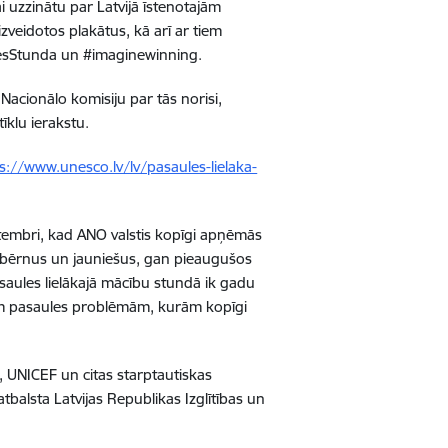
i uzzinātu par Latvijā īstenotajām
veidotos plakātus, kā arī ar tiem
lesStunda un #imaginewinning.
acionālo komisiju par tās norisi,
tīklu ierakstu.
s://www.unesco.lv/lv/pasaules-lielaka-
ptembri, kad ANO valstis kopīgi apņēmās
an bērnus un jauniešus, gan pieaugušos
saules lielākajā mācību stundā ik gadu
ajām pasaules problēmām, kurām kopīgi
 UNICEF un citas starptautiskas
tbalsta Latvijas Republikas Izglītības un