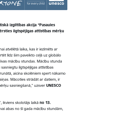
iskā izglītības akcija “Pasaules
ērsties ilgtspējīgas attīstības mērķu
 atvēlētā laika, kas ir iezīmēts ar
rtēt līdz šim paveikto ceļā uz globālo
t divas mācību stundas. Mācību stunda
 sasniegtu ilgtspējīgas attīstības
ārrunātā, aicina skolēniem spert nākamo
aiņas. Mācoties strādāt ar datiem, ir
 mērķu sasniegšanā,” uzsver
UNESCO
, ikviens skolotājs laikā
no 13.
nu vai abas no šī gada mācību stundām,