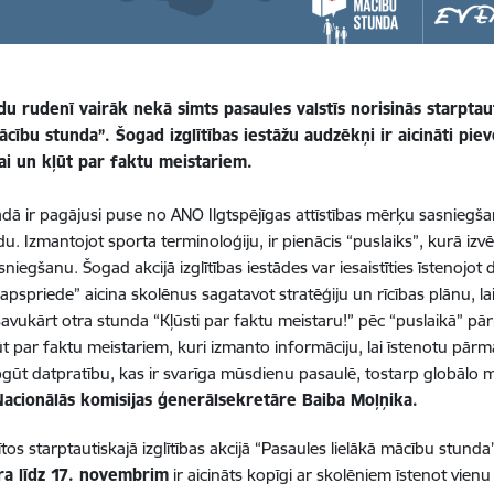
u rudenī vairāk nekā simts pasaules valstīs norisinās starptaut
ācību stunda”. Šogad izglītības iestāžu audzēkņi ir aicināti piev
ai un kļūt par faktu meistariem.
dā ir pagājusi puse no ANO Ilgtspējīgas attīstības mērķu sasniegšanai
u. Izmantojot sporta terminoloģiju, ir pienācis “puslaiks”, kurā izvē
niegšanu. Šogad akcijā izglītības iestādes var iesaistīties īstenojo
apspriede” aicina skolēnus sagatavot stratēģiju un rīcības plānu, lai
avukārt otra stunda “Kļūsti par faktu meistaru!” pēc “puslaikā” p
ļūt par faktu meistariem, kuri izmanto informāciju, lai īstenotu pārm
pgūt datpratību, kas ir svarīga mūsdienu pasaulē, tostarp globālo
 Nacionālās komisijas ģenerālsekretāre Baiba Moļņika.
ītos starptautiskajā izglītības akcijā “Pasaules lielākā mācību stunda”
a līdz 17. novembrim
ir aicināts kopīgi ar skolēniem īstenot vie