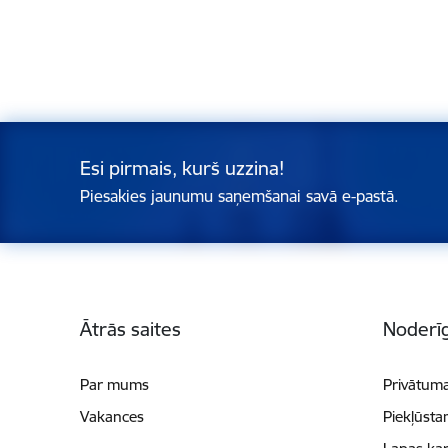
Esi pirmais, kurš uzzina!
Piesakies jaunumu saņemšanai savā e-pastā.
Kājene
Ātrās saites
Noderīg
Par mums
Privātuma
Vakances
Piekļūsta