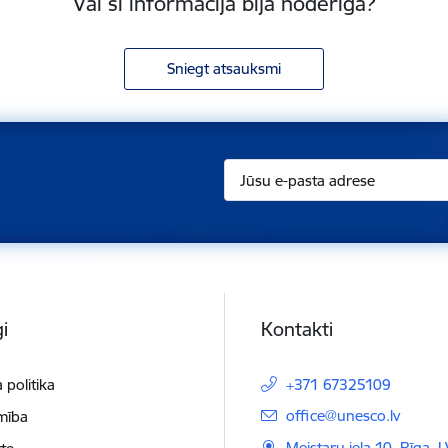
Vai šī informācija bija noderīga?
Sniegt atsauksmi
i
Kontakti
 politika
+371 67325109
E-pasts:
office@unesco.lv
mība
Meistaru iela 10, Rīga, 