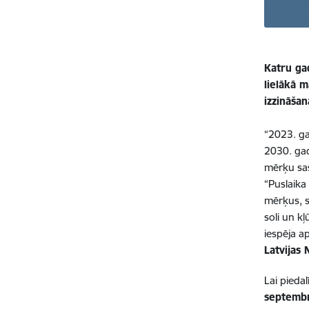
Katru gad
lielākā m
izzināšan
“2023. ga
2030. gad
mērķu sas
“Puslaika 
mērķus, s
soli un k
iespēja a
Latvijas
Lai piedal
septembr