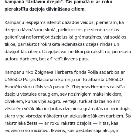
kampaņā “Uzdāvini dzejoli”. Tās pamatā ir ar roku
pierakstīta dzejoļa dāvināšana citiem.
Kampaņu iespējams īstenot dažādos veidos, piemēram, kā
dzejoļu dāvināšanu skolā, pieliekot tos pie stenda skolas
gaitenī vai noformējot dzejoļus kā grāmatzīmes, vai sociālos
tīklos, pārrakstot rokrakstā iecienītākās dzejas rindas un
dāvājot tās citiem. Dzejoļus var ne tikai pārrakstīt no jau esošu
autoru darbiem, bet arī radīt ikviens pats.
Kampaņu rīko Zbigņeva Herberta fonds Polijā sadarbībā ar
UNESCO Polijas Nacionālo komisiju un to atbalsta UNESCO
Asociēto skolu tīkls visā pasaulē. Zbigņevs Herberts rakstīja
dzejoļu vēstules draugiem, sev nozīmīgiem māksliniekiem,
cilvēkiem, kurus viņš augstu vērtēja, turklāt dažas no šīm
vēstulēm vēlāk tika iekļautas dzejnieka grāmatās un ierindojās
starp viņa visredzamākajiem un aizkustinošākiem darbiem. Šis
rakstnieka žests — ar roku rakstīts dzejolis — ir tas, kas
iedvesmo šo iniciatīvu. Ikviens, kas piedalās šajā akcijā, ir