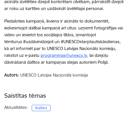
aicināts izvēlēties dzejoli konkrētam cilvēkam, pārrakstīt dzejoli
ar roku uz kartītes un uzdāvināt izvēlētajai personai.
Piedaloties kampaņā, ikviens ir aicināts to dokumentēt,
iedvesmojot dalībai kampaņā arī citus: uzņemt fotogrāfijas vai
video un ievietot tos sociālajos tīklos, izmantojot
tēmturus
#uzdāvinidzejoli
un
#UNESCOstarptautiskāsdienas
,
kā arī informēt par to UNESCO Latvijas Nacionālo komisiju,
rakstot uz e-pastu
programmas@unesco.lv,
lai dzejoļu
dāvināšanā dalītos ar kampaņas idejas autoriem Polijā.
Autors:
UNESCO Latvijas Nacionālā komisija
Saistītas tēmas
Aktualitātes:
Kultūra