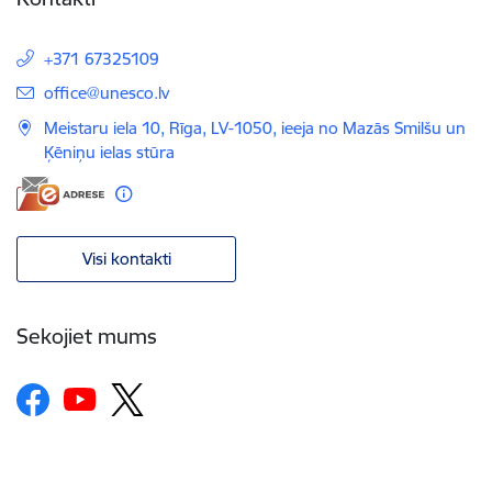
+371 67325109
E-pasts:
office@unesco.lv
Meistaru iela 10, Rīga, LV-1050, ieeja no Mazās Smilšu un
Ķēniņu ielas stūra
Visi kontakti
Sekojiet mums