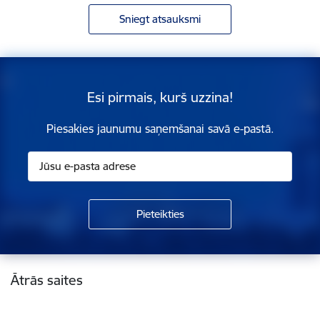
Sniegt atsauksmi
Esi pirmais, kurš uzzina!
Piesakies jaunumu saņemšanai savā e-pastā.
Kājene
Ātrās saites