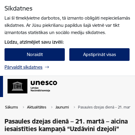
Pāriet uz lapas saturu
Sīkdatnes
Spied
lai meklētu
Enter
Lai šī tīmekļvietne darbotos, tā izmanto obligāti nepieciešamās
sīkdatnes. Ar Jūsu piekrišanu papildus šajā vietnē var tikt
izmantotas statistikas un sociālo mediju sīkdatnes.
Lūdzu, atzīmējiet savu izvēli:
Noraidīt
Apstiprināt visas
Pārvaldīt sīkdatnes
Sākums
Aktualitātes
Jaunumi
Pasaules dzejas dienā – 21. martā –
Pasaules dzejas dienā – 21. martā – aicina
iesaistīties kampaņā “Uzdāvini dzejoli”