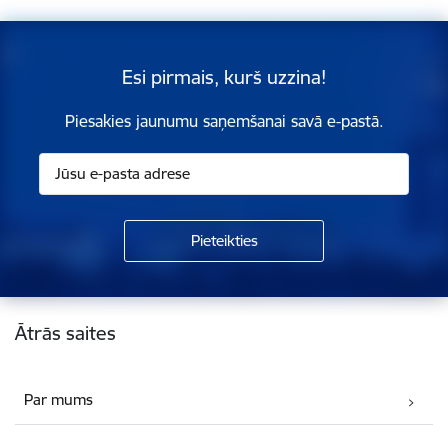
Esi pirmais, kurš uzzina!
Piesakies jaunumu saņemšanai savā e-pastā.
Kājene
Ātrās saites
Par mums