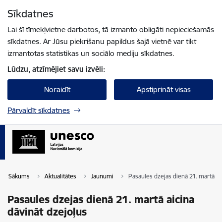
Pāriet uz lapas saturu
Sīkdatnes
Spied
lai meklētu
Enter
Lai šī tīmekļvietne darbotos, tā izmanto obligāti nepieciešamās
sīkdatnes. Ar Jūsu piekrišanu papildus šajā vietnē var tikt
izmantotas statistikas un sociālo mediju sīkdatnes.
Lūdzu, atzīmējiet savu izvēli:
Noraidīt
Apstiprināt visas
Pārvaldīt sīkdatnes
Sākums
Aktualitātes
Jaunumi
Pasaules dzejas dienā 21. martā ai
Pasaules dzejas dienā 21. martā aicina
dāvināt dzejoļus