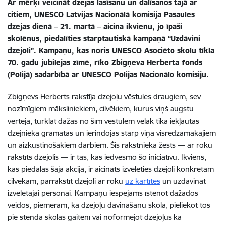
Ar mērķi veicināt dzejas lasīšanu un dalīšanos tajā ar
citiem, UNESCO Latvijas Nacionālā komisija Pasaules
dzejas dienā – 21. martā – aicina ikvienu, jo īpaši
skolēnus, piedalīties starptautiskā kampaņā “Uzdāvini
dzejoli”. Kampaņu, kas noris UNESCO Asociēto skolu tīkla
70. gadu jubilejas zīmē, rīko Zbigņeva Herberta fonds
(Polijā) sadarbībā ar UNESCO Polijas Nacionālo komisiju.
Zbigņevs Herberts rakstīja dzejoļu vēstules draugiem, sev
nozīmīgiem māksliniekiem, cilvēkiem, kurus viņš augstu
vērtēja, turklāt dažas no šīm vēstulēm vēlāk tika iekļautas
dzejnieka grāmatās un ierindojās starp viņa visredzamākajiem
un aizkustinošākiem darbiem. Šis rakstnieka žests — ar roku
rakstīts dzejolis — ir tas, kas iedvesmo šo iniciatīvu. Ikviens,
kas piedalās šajā akcijā, ir aicināts izvēlēties dzejoli konkrētam
cilvēkam, pārrakstīt dzejoli ar roku
uz kart
ītes
un uzdāvināt
izvēlētajai personai. Kampaņu iespējams īstenot dažādos
veidos, piemēram, kā dzejoļu dāvināšanu skolā, pieliekot tos
pie stenda skolas gaitenī vai noformējot dzejoļus kā