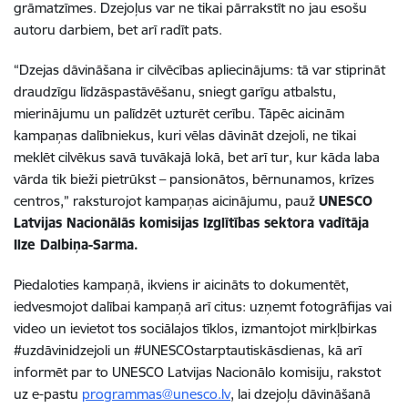
grāmatzīmes. Dzejoļus var ne tikai pārrakstīt no jau esošu
autoru darbiem, bet arī radīt pats.
“Dzejas dāvināšana ir cilvēcības apliecinājums: tā var stiprināt
draudzīgu līdzāspastāvēšanu, sniegt garīgu atbalstu,
mierinājumu un palīdzēt uzturēt cerību. Tāpēc aicinām
kampaņas dalībniekus, kuri vēlas dāvināt dzejoli, ne tikai
meklēt cilvēkus savā tuvākajā lokā, bet arī tur, kur kāda laba
vārda tik bieži pietrūkst – pansionātos, bērnunamos, krīzes
centros,” raksturojot kampaņas aicinājumu, pauž
UNESCO
Latvijas Nacionālās komisijas Izglītības sektora vadītāja
Ilze Dalbiņa-Sarma.
Piedaloties kampaņā, ikviens ir aicināts to dokumentēt,
iedvesmojot dalībai kampaņā arī citus: uzņemt fotogrāfijas vai
video un ievietot tos sociālajos tīklos, izmantojot mirkļbirkas
#uzdāvinidzejoli un #UNESCOstarptautiskāsdienas, kā arī
informēt par to UNESCO Latvijas Nacionālo komisiju, rakstot
uz e-pastu
programmas@unesco.lv
, lai dzejoļu dāvināšanā