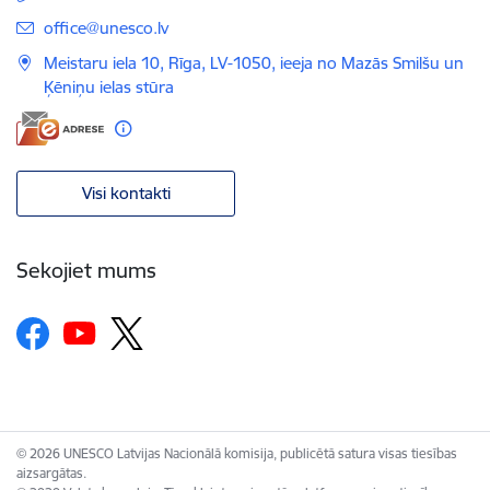
E-pasts:
office@unesco.lv
Meistaru iela 10, Rīga, LV-1050, ieeja no Mazās Smilšu un
Ķēniņu ielas stūra
Visi kontakti
Sekojiet mums
© 2026 UNESCO Latvijas Nacionālā komisija, publicētā satura visas tiesības
aizsargātas.