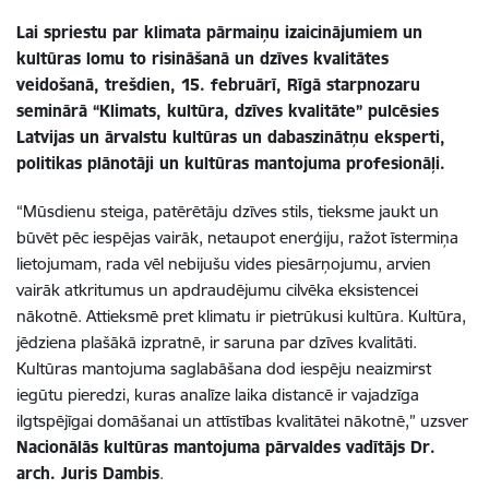
Lai spriestu par klimata pārmaiņu izaicinājumiem un
kultūras lomu to risināšanā un dzīves kvalitātes
veidošanā, trešdien, 15. februārī, Rīgā starpnozaru
seminārā “Klimats, kultūra, dzīves kvalitāte” pulcēsies
Latvijas un ārvalstu kultūras un dabaszinātņu eksperti,
politikas plānotāji un kultūras mantojuma profesionāļi.
“Mūsdienu steiga, patērētāju dzīves stils, tieksme jaukt un
būvēt pēc iespējas vairāk, netaupot enerģiju, ražot īstermiņa
lietojumam, rada vēl nebijušu vides piesārņojumu, arvien
vairāk atkritumus un apdraudējumu cilvēka eksistencei
nākotnē. Attieksmē pret klimatu ir pietrūkusi kultūra. Kultūra,
jēdziena plašākā izpratnē, ir saruna par dzīves kvalitāti.
Kultūras mantojuma saglabāšana dod iespēju neaizmirst
iegūtu pieredzi, kuras analīze laika distancē ir vajadzīga
ilgtspējīgai domāšanai un attīstības kvalitātei nākotnē,” uzsver
Nacionālās kultūras mantojuma pārvaldes vadītājs Dr.
arch. Juris Dambis
.