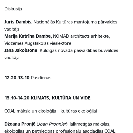
Diskusija
Juris Dambis
, Nacionālās Kultūras mantojuma pārvaldes
vadītājs
Marija Katrīna Dambe
, NOMAD architects arhitekte,
Vidzemes Augstskolas vieslektore
Jana Jākobsone
, Kuldīgas novada pašvaldības būvvaldes
vadītāja
12.20-13.10
Pusdienas
13.10-14.20
KLIMATS, KULTŪRA UN VIDE
COAL māksla un ekoloģija – kultūras ekoloģijai
Džoana Pronjē
(
Joan Pronnier
), laikmetīgās mākslas,
ekoloģijas un pētniecības profesionāļu asociācijas COAL