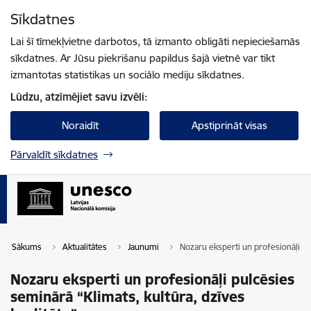
Pāriet uz lapas saturu
Sīkdatnes
Spied
lai meklētu
Enter
Lai šī tīmekļvietne darbotos, tā izmanto obligāti nepieciešamās
sīkdatnes. Ar Jūsu piekrišanu papildus šajā vietnē var tikt
izmantotas statistikas un sociālo mediju sīkdatnes.
Lūdzu, atzīmējiet savu izvēli:
Noraidīt
Apstiprināt visas
Pārvaldīt sīkdatnes
Sākums
Aktualitātes
Jaunumi
Nozaru eksperti un profesionāļi pul
Nozaru eksperti un profesionāļi pulcēsies
seminārā “Klimats, kultūra, dzīves