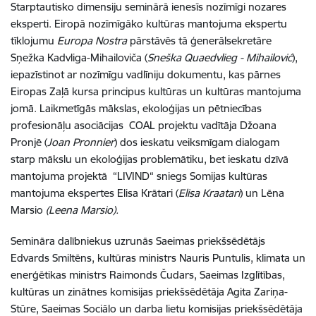
Starptautisko dimensiju seminārā ienesīs nozīmīgi nozares
eksperti. Eiropā nozīmīgāko kultūras mantojuma ekspertu
tīklojumu
Europa Nostra
pārstāvēs tā ģenerālsekretāre
Sņežka Kadvliga-Mihailoviča (
Sneška Quaedvlieg - Mihailović
)
,
iepazīstinot ar nozīmīgu vadlīniju dokumentu, kas pārnes
Eiropas Zaļā kursa principus kultūras un kultūras mantojuma
jomā. Laikmetīgās mākslas, ekoloģijas un pētniecības
profesionāļu asociācijas COAL projektu vadītāja Džoana
Pronjē
(
Joan Pronnier
)
dos ieskatu veiksmīgam dialogam
starp mākslu un ekoloģijas problemātiku, bet ieskatu dzīvā
mantojuma projektā “LIVIND“ sniegs Somijas kultūras
mantojuma ekspertes Elisa Krātari (
Elisa Kraatari
) un Lēna
Marsio
(Leena Marsio).
Semināra dalībniekus uzrunās Saeimas priekšsēdētājs
Edvards Smiltēns, kultūras ministrs Nauris Puntulis, klimata un
enerģētikas ministrs Raimonds Čudars, Saeimas Izglītības,
kultūras un zinātnes komisijas priekšsēdētāja
Agita Zariņa-
Stūre
, Saeimas Sociālo un darba lietu komisijas priekšsēdētāja