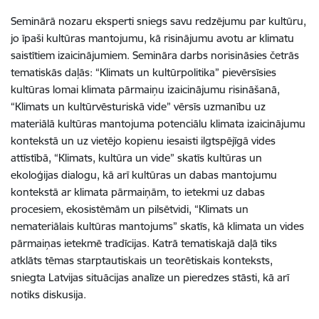
Seminārā nozaru eksperti sniegs savu redzējumu par kultūru,
jo īpaši kultūras mantojumu, kā risinājumu avotu ar klimatu
saistītiem izaicinājumiem.
Semināra darbs norisināsies četrās
tematiskās daļās: “Klimats un kultūrpolitika” pievērsīsies
kultūras lomai klimata pārmaiņu izaicinājumu risināšanā,
“Klimats un kultūrvēsturiskā vide” vērsīs uzmanību uz
materiālā kultūras mantojuma potenciālu klimata izaicinājumu
kontekstā un uz vietējo kopienu iesaisti ilgtspējīgā vides
attīstībā, “Klimats, kultūra un vide” skatīs kultūras un
ekoloģijas dialogu, kā arī kultūras un dabas mantojumu
kontekstā ar klimata pārmaiņām, to ietekmi uz dabas
procesiem, ekosistēmām un pilsētvidi, “Klimats un
nemateriālais kultūras mantojums” skatīs, kā klimata un vides
pārmaiņas ietekmē tradīcijas.
Katrā tematiskajā daļā tiks
atklāts tēmas starptautiskais un teorētiskais konteksts,
sniegta Latvijas situācijas analīze un pieredzes stāsti, kā arī
notiks diskusija.