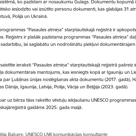
 sistēmā, ko pazīstam ar nosaukumu Gulags. Dokumentu kopumā ir v
litisko ieslodzīto vai izsūtīto personu dokumenti, kas glabājas 31 atmi
ietuvā, Polijā un Ukrainā.
rogrammas “Pasaules atmiņa” starptautiskajā reģistrā ir apkopot
. Reģistrs ir plašāk pazīstama programmas “Pasaules atmiņa” daļa,
ju sadarbību, lai saglabātu un nodrošinātu piekļuvi dokumentārajam
.
 saistītie ieraksti “Pasaules atmiņa” starptautiskajā reģistrā pašreiz 
ceļa dokumentārais mantojums, kas iesniegts kopā ar Igauniju un Li
a par Ļubļinas ūnijas noslēgšanas akta dokumentu (2017. gadā), H
s Dānija, Igaunija, Latvija, Polija, Vācija un Beļģija (2023. gadā).
ar uz bērza tāss rakstīto vēstuļu iekļaušanu UNESCO programmas
iskajāreģistrā gaidāms 2025. gada maijā.
itija Balcare, UNESCO LNK komunikācijas konsultante