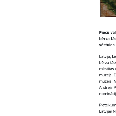
Piecu val
bērza tā
vēstules 
Latvija, 
bērza tās
rakstītas
muzejā, D
muzejā, 
Andreja P
nominācija
Pieteikum
Latvijas 