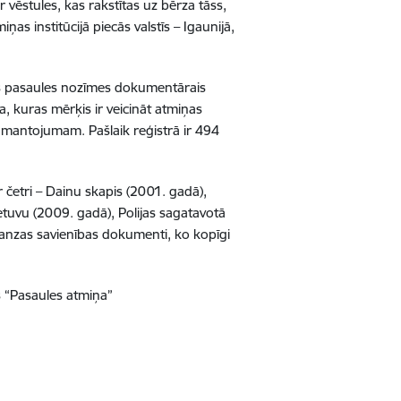
ēstules, kas rakstītas uz bērza tāss,
ņas institūcijā piecās valstīs – Igaunijā,
s pasaules nozīmes dokumentārais
 kuras mērķis ir veicināt atmiņas
 mantojumam. Pašlaik reģistrā ir 494
ir četri – Dainu skapis (2001. gadā),
etuvu (2009. gadā), Polijas sagatavotā
anzas savienības dokumenti, ko kopīgi
 “Pasaules atmiņa”