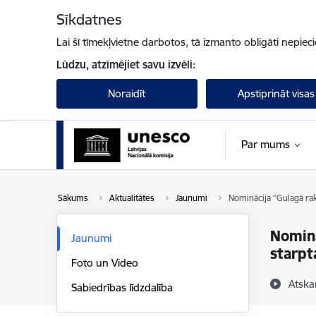
Pāriet uz lapas saturu
Sīkdatnes
Lai šī tīmekļvietne darbotos, tā izmanto obligāti nepiec
Lūdzu, atzīmējiet savu izvēli:
Noraidīt
Apstiprināt visas
Par mums
Sākums
Aktualitātes
Jaunumi
Nominācija “Gulagā rak
Nominā
Jaunumi
starpt
Foto un Video
Atska
Sabiedrības līdzdalība