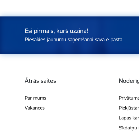
Esi pirmais, kurš uzzina!
Piesakies jaunumu saņemšanai savā e-pastā.
Kājene
Ātrās saites
Noderīg
Par mums
Privātuma
Vakances
Piekļūsta
Lapas kar
Sīkdatņu 