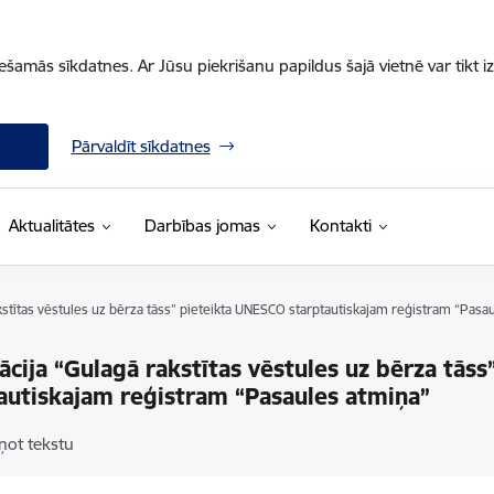
iešamās sīkdatnes. Ar Jūsu piekrišanu papildus šajā vietnē var tikt i
Pārvaldīt sīkdatnes
Aktualitātes
Darbības jomas
Kontakti
stītas vēstules uz bērza tāss” pieteikta UNESCO starptautiskajam reģistram “Pasa
cija “Gulagā rakstītas vēstules uz bērza tās
autiskajam reģistram “Pasaules atmiņa”
ņot tekstu