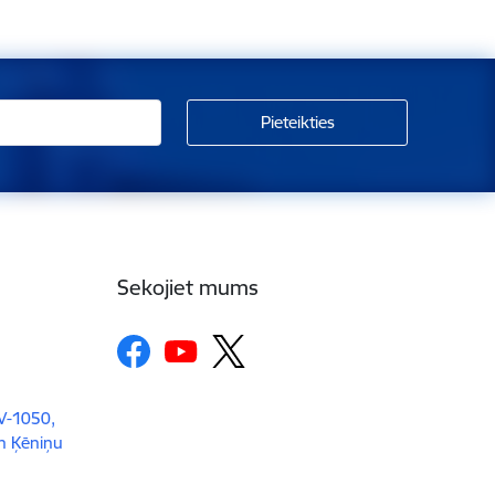
Sekojiet mums
LV-1050,
un Ķēniņu