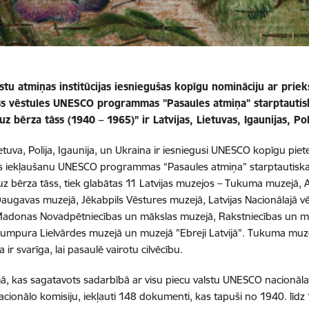
stu atmiņas institūcijas iesniegušas kopīgu nomināciju ar priek
ss vēstules UNESCO programmas "Pasaules atmiņa" starptautis
uz bērza tāss (1940 – 1965)” ir Latvijas, Lietuvas, Igaunijas, P
Lietuva, Polija, Igaunija, un Ukraina ir iesniegusi UNESCO kopīgu pi
s iekļaušanu UNESCO programmas “Pasaules atmiņa” starptautiskajā 
 uz bērza tāss, tiek glabātas 11 Latvijas muzejos – Tukuma muzejā,
augavas muzejā, Jēkabpils Vēstures muzejā, Latvijas Nacionālajā vē
Madonas Novadpētniecības un mākslas muzejā, Rakstniecības un m
umpura Lielvārdes muzejā un muzejā "Ebreji Latvijā". Tukuma muzej
 ir svarīga, lai pasaulē vairotu cilvēcību.
ā, kas sagatavots sadarbībā ar visu piecu valstu UNESCO nacionāl
Nacionālo komisiju, iekļauti 148 dokumenti, kas tapuši no 1940. lī