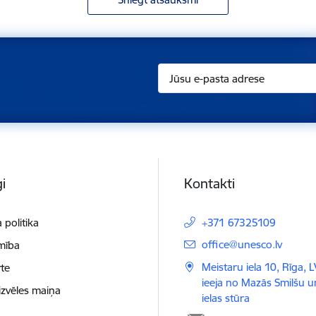
i
Kontakti
 politika
+371 67325109
E-pasts:
office@unesco.lv
mība
Meistaru iela 10, Rīga, 
te
ieeja no Mazās Smilšu 
izvēles maiņa
ielas stūra