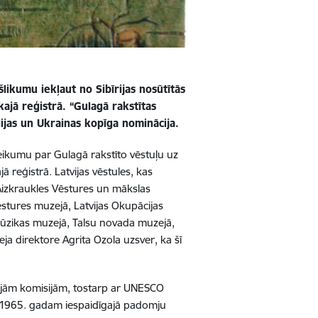
šlikumu iekļaut no Sibīrijas nosūtītās
kajā reģistrā.
“Gulagā rakstītas
olijas un Ukrainas kopīga nominācija.
eteikumu par Gulagā rakstīto vēstuļu uz
reģistrā. Latvijas vēstules, kas
 Aizkraukles Vēstures un mākslas
stures muzejā, Latvijas Okupācijas
ūzikas muzejā, Talsu novada muzejā,
a direktore Agrita Ozola uzsver, ka šī
ajām komisijām, tostarp ar UNESCO
dz 1965. gadam iespaidīgajā padomju