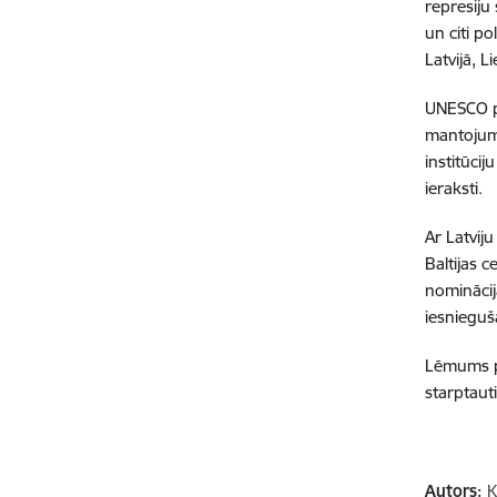
represiju
un citi po
Latvijā, L
UNESCO p
mantojums
institūci
ieraksti
Ar Latviju
Baltijas 
nominācij
iesnieguša
Lēmums p
starptaut
Autors:
K