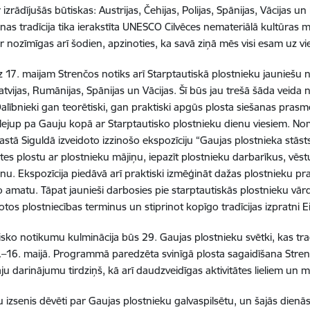
r izrādījušās būtiskas: Austrijas, Čehijas, Polijas, Spānijas, Vācijas 
nas tradīcija tika ierakstīta UNESCO Cilvēces nemateriālā kultūras 
r nozīmīgas arī šodien, apzinoties, ka savā ziņā mēs visi esam uz vi
dz 17. maijam Strenčos notiks arī Starptautiskā plostnieku jauniešu 
Latvijas, Rumānijas, Spānijas un Vācijas. Šī būs jau trešā šāda veida 
Dalībnieki gan teorētiski, gan praktiski apgūs plosta siešanas prasm
 lejup pa Gauju kopā ar Starptautisko plostnieku dienu viesiem. Nom
astā Siguldā izveidoto izzinošo ekspozīciju “Gaujas plostnieka stāst
tes plostu ar plostnieku mājiņu, iepazīt plostnieku darbarīkus, vēst
nu. Ekspozīcija piedāvā arī praktiski izmēģināt dažas plostnieku pra
o amatu. Tāpat jaunieši darbosies pie starptautiskās plostnieku vār
etotos plostniecības terminus un stiprinot kopīgo tradīcijas izpratni E
isko notikumu kulminācija būs 29. Gaujas plostnieku svētki, kas trad
–16. maijā. Programmā paredzēta svinīgā plosta sagaidīšana Stren
ju darinājumu tirdziņš, kā arī daudzveidīgas aktivitātes lieliem un 
au izsenis dēvēti par Gaujas plostnieku galvaspilsētu, un šajās dienā