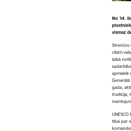
No 14. lī
plostnie
vismaz d
Strenčos i
citām vals
laikā not
sadarbības
apmeklē v
Ģenerālā 
gada, akt
tradīcija
mantojuma
UNESCO La
tikai par
komandas 