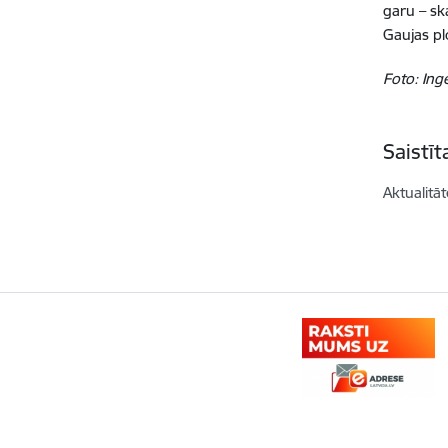
garu – ska
Gaujas pl
Foto: Ing
Saistī
Aktualitāt