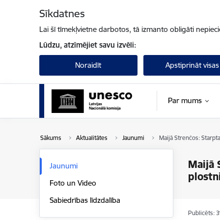
Pāriet uz lapas saturu
Sīkdatnes
Lai šī tīmekļvietne darbotos, tā izmanto obligāti nepiec
Lūdzu, atzīmējiet savu izvēli:
Noraidīt
Apstiprināt visas
Par mums
Sākums
Aktualitātes
Jaunumi
Maijā Strenčos: Starpt
Maijā 
Jaunumi
plostn
Foto un Video
Sabiedrības līdzdalība
Publicēts: 