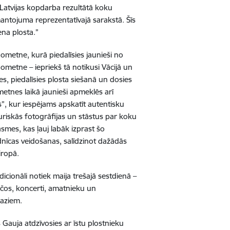
un Latvijas kopdarba rezultātā koku
mantojuma reprezentatīvajā sarakstā. Šīs
ena plosta.”
nometne, kurā piedalīsies jaunieši no
nometne – iepriekš tā notikusi Vācijā un
es, piedalīsies plosta siešanā un dosies
etnes laikā jaunieši apmeklēs arī
s”, kur iespējams apskatīt autentisku
uriskās fotogrāfijas un stāstus par koku
smes, kas ļauj labāk izprast šo
dnīcas veidošanas, salīdzinot dažādās
iropā.
icionāli notiek maija trešajā sestdienā –
čos, koncerti, amatnieku un
maziem.
s Gauja atdzīvosies ar īstu plostnieku