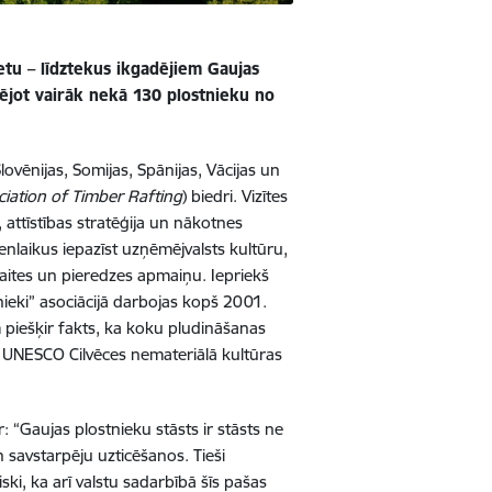
ietu – līdztekus ikgadējiem Gaujas
cējot vairāk nekā 130 plostnieku no
Slovēnijas, Somijas, Spānijas, Vācijas un
ciation of Timber Rafting
) biedri. Vizītes
, attīstības stratēģija un nākotnes
vienlaikus iepazīst uzņēmējvalsts kultūru,
aites un pieredzes apmaiņu. Iepriekš
ieki” asociācijā darbojas kopš 2001.
 piešķir fakts, ka koku pludināšanas
a UNESCO Cilvēces nemateriālā kultūras
 “Gaujas plostnieku stāsts ir stāsts ne
 savstarpēju uzticēšanos. Tieši
ki, ka arī valstu sadarbībā šīs pašas