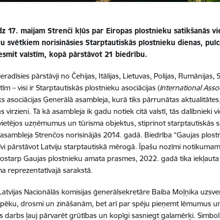
dz 17. maijam Strenči kļūs par Eiropas plostnieku satikšanās v
ku svētkiem norisināsies Starptautiskās plostnieku dienas, pul
esmit valstīm, kopā pārstāvot 21 biedrību.
eradīsies pārstāvji no Čehijas, Itālijas, Lietuvas, Polijas, Rumānijas, 
tīm – visi ir Starptautiskās plostnieku asociācijas (
International Asso
iks asociācijas Ģenerālā asambleja, kurā tiks pārrunātas aktualitātes
 virzieni. Tā kā asambleja ik gadu notiek citā valstī, tās dalībnieki 
ietējos uzņēmumus un tūrisma objektus, stiprinot starptautiskās s
asambleja Strenčos norisinājās 2014. gadā. Biedrība “Gaujas plostn
īvi pārstāvot Latviju starptautiskā mērogā. Īpašu nozīmi notikumam
, tostarp Gaujas plostnieku amata prasmes, 2022. gadā tika iekļaut
 reprezentatīvajā sarakstā.
tvijas Nacionālās komisijas ģenerālsekretāre Baiba Moļņika uzsver:
 spēku, drosmi un zināšanām, bet arī par spēju pieņemt lēmumus un
darbs ļauj pārvarēt grūtības un kopīgi sasniegt galamērķi. Simbolis