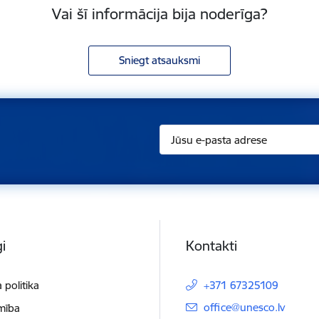
Vai šī informācija bija noderīga?
Sniegt atsauksmi
i
Kontakti
 politika
+371 67325109
E-pasts:
office@unesco.lv
mība