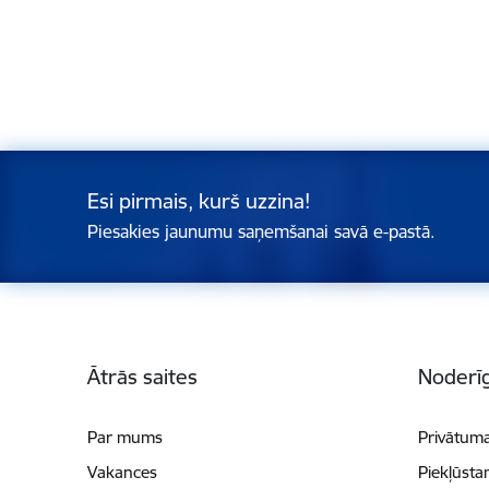
Esi pirmais, kurš uzzina!
Piesakies jaunumu saņemšanai savā e-pastā.
Kājene
Ātrās saites
Noderīg
Par mums
Privātuma
Vakances
Piekļūsta