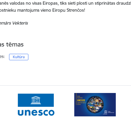
nēs valodas no visas Eiropas, tiks sieti plosti un stiprinātas draudz
ostnieku mantojums vieno Eiropu Strenčos!
emārs Vekteris
tas tēmas
es:
Kultūra