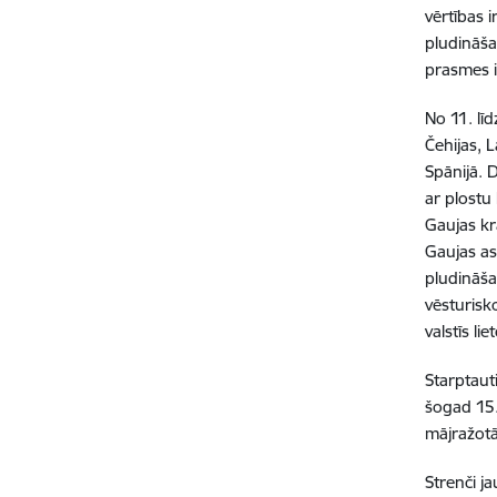
vērtības i
pludināša
prasmes i
No 11. lī
Čehijas, 
Spānijā. 
ar plostu
Gaujas kr
Gaujas as
pludināša
vēsturisk
valstīs li
Starptaut
šogad 15.
mājražotā
Strenči j