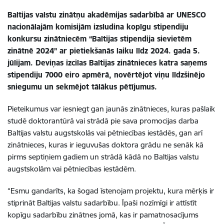
Baltijas valstu zinātņu akadēmijas sadarbībā ar UNESCO
nacionālajām komisijām izsludina kopīgu stipendiju
konkursu zinātniecēm “Baltijas stipendija sievietēm
zinātnē 2024” ar pietiekšanās laiku līdz 2024. gada 5.
jūlijam. Deviņas izcilas Baltijas zinātnieces katra saņems
stipendiju 7000 eiro apmērā, novērtējot viņu līdzšinējo
sniegumu un sekmējot tālākus pētījumus.
Pieteikumus var iesniegt gan jaunās zinātnieces, kuras pašlaik
studē doktorantūrā vai strādā pie sava promocijas darba
Baltijas valstu augstskolās vai pētniecības iestādēs, gan arī
zinātnieces, kuras ir ieguvušas doktora grādu ne senāk kā
pirms septiņiem gadiem un strādā kādā no Baltijas valstu
augstskolām vai pētniecības iestādēm.
“Esmu gandarīts, ka šogad īstenojam projektu, kura mērķis ir
stiprināt Baltijas valstu sadarbību. Īpaši nozīmīgi ir attīstīt
kopīgu sadarbību zinātnes jomā, kas ir pamatnosacījums