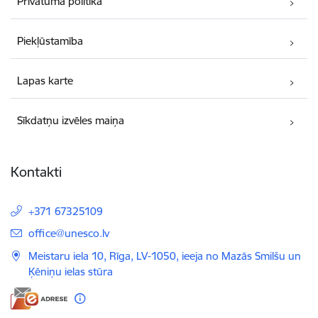
Privātuma politika
Piekļūstamība
Lapas karte
Sīkdatņu izvēles maiņa
Kontakti
+371 67325109
E-pasts:
office@unesco.lv
Meistaru iela 10, Rīga, LV-1050, ieeja no Mazās Smilšu un
Ķēniņu ielas stūra