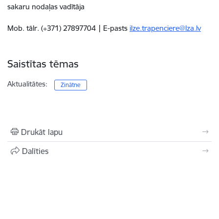
sakaru nodaļas vadītāja
Mob. tālr. (+371) 27897704 | E-pasts
ilze.trapenciere@lza.lv
Saistītas tēmas
Aktualitātes:
Zinātne
Drukāt lapu
Dalīties