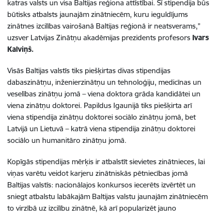
katras valsts un visa Baltijas reģiona attīstībai. Šī stipendija būs
būtisks atbalsts jaunajām zinātniecēm, kuru ieguldījums
zinātnes izcilības vairošanā Baltijas reģionā ir neatsverams,”
uzsver Latvijas Zinātņu akadēmijas prezidents profesors
Ivars
Kalviņš.
Visās Baltijas valstīs tiks piešķirtas divas stipendijas
dabaszinātņu, inženierzinātņu un tehnoloģiju, medicīnas un
veselības zinātņu jomā – viena doktora grāda kandidātei un
viena zinātņu doktorei. Papildus Igaunijā tiks piešķirta arī
viena stipendija zinātņu doktorei sociālo zinātņu jomā, bet
Latvijā un Lietuvā – katrā viena stipendija zinātņu doktorei
sociālo un humanitāro zinātņu jomā.
Kopīgās stipendijas mērķis ir atbalstīt sievietes zinātnieces, lai
viņas varētu veidot karjeru zinātniskās pētniecības jomā
Baltijas valstīs: nacionālajos konkursos iecerēts izvērtēt un
sniegt atbalstu labākajām Baltijas valstu jaunajām zinātniecēm
to virzībā uz izcilību zinātnē, kā arī popularizēt jauno