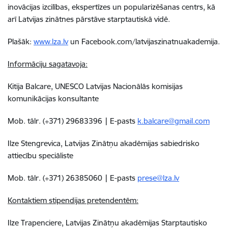
inovācijas izcilības, ekspertīzes un popularizēšanas centrs, kā
arī Latvijas zinātnes pārstāve starptautiskā vidē.
Plašāk:
www.lza.lv
un Facebook.com/latvijaszinatnuakademija.
Informāciju sagatavoja:
Kitija Balcare, UNESCO Latvijas Nacionālās komisijas
komunikācijas konsultante
Mob. tālr. (+371) 29683396 | E-pasts
k.balcare@gmail.com
Ilze Stengrevica, Latvijas Zinātņu akadēmijas sabiedrisko
attiecību speciāliste
Mob. tālr. (+371) 26385060 | E-pasts
prese@lza.lv
Kontaktiem stipendijas pretendentēm:
Ilze Trapenciere,
Latvijas Zinātņu akadēmijas Starptautisko