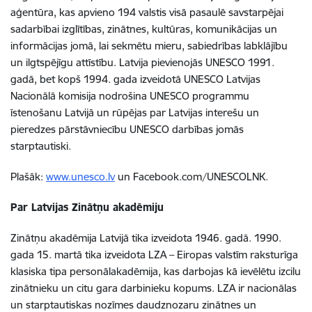
aģentūra, kas apvieno 194 valstis visā pasaulē savstarpējai
sadarbībai izglītības, zinātnes, kultūras, komunikācijas un
informācijas jomā, lai sekmētu mieru, sabiedrības labklājību
un ilgtspējīgu attīstību. Latvija pievienojās UNESCO 1991.
gadā, bet kopš 1994. gada izveidotā UNESCO Latvijas
Nacionālā komisija nodrošina UNESCO programmu
īstenošanu Latvijā un rūpējas par Latvijas interešu un
pieredzes pārstāvniecību UNESCO darbības jomās
starptautiski.
Plašāk:
www.unesco.lv
un Facebook.com/UNESCOLNK.
Par Latvijas Zinātņu akadēmiju
Zinātņu akadēmija Latvijā tika izveidota 1946. gadā. 1990.
gada 15. martā tika izveidota LZA – Eiropas valstīm raksturīga
klasiska tipa personālakadēmija, kas darbojas kā ievēlētu izcilu
zinātnieku un citu gara darbinieku kopums. LZA ir nacionālas
un starptautiskas nozīmes daudznozaru zinātnes un