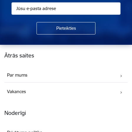
Kājene
Ātrās saites
Par mums
Vakances
Noderīgi