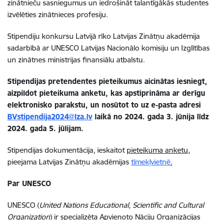
zinātnieču sasniegumus un iedrošināt talantīgākās studentes
izvēlēties zinātnieces profesiju.
Stipendiju konkursu Latvijā rīko Latvijas Zinātņu akadēmija
sadarbībā ar UNESCO Latvijas Nacionālo komisiju un Izglītības
un zinātnes ministrijas finansiālu atbalstu.
Stipendijas pretendentes pieteikumus aicinātas iesniegt,
aizpildot pieteikuma anketu, kas apstiprināma ar derīgu
elektronisko parakstu, un nosūtot to uz e-pasta adresi
BVstipendija2024@lza.lv
laikā no 2024. gada 3. jūnija līdz
2024. gada 5. jūlijam.
Stipendijas dokumentācija, ieskaitot
pieteikuma anketu,
pieejama Latvijas Zinātņu akadēmijas
tīmekļvietnē
.
Par UNESCO
UNESCO (
United Nations Educational, Scientific and Cultural
Organization
) ir specializēta Apvienoto Nāciju Organizācijas