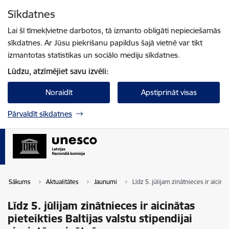
Pāriet uz lapas saturu
Sīkdatnes
Spied
lai meklētu
Enter
Lai šī tīmekļvietne darbotos, tā izmanto obligāti nepieciešamās
sīkdatnes. Ar Jūsu piekrišanu papildus šajā vietnē var tikt
izmantotas statistikas un sociālo mediju sīkdatnes.
Lūdzu, atzīmējiet savu izvēli:
Noraidīt
Apstiprināt visas
Pārvaldīt sīkdatnes
Sākums
Aktualitātes
Jaunumi
Līdz 5. jūlijam zinātnieces ir aicinā
Līdz 5. jūlijam zinātnieces ir aicinātas
pieteikties Baltijas valstu stipendijai