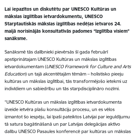
Lai iepazītos un diskutētu par UNESCO Kultūras un
mākslas izglītības ietvardokumentu, UNESCO
Starptautiskās mākslas izglītības nedēļas ietvaros 24.
maijā norisinājās konsultatīvās padomes “Izglītība visiem”
sanāksme.
Sanāksmē tās dalībnieki pievērsās šī gada februārī
apstiprinātajam UNESCO Kultūras un mākslas izglītības
ietvardokumentam (
UNESCO Framework for Culture and Arts
Education
) un tajā akcentētajām tēmām – holistisko pieeju
kultūras un mākslas izglītībai, tās transformējošo ietekmi uz
indivīdiem un sabiedrību un tās starpdisciplināro nozīmi.
“UNESCO Kultūras un mākslas izglītības ietvardokumenta
izveide ietvēra plašu konsultāciju procesu, un es vēlos
izmantot šo iespēju, lai īpaši pateiktos Latvijai par ieguldījumu
tā satura bagātināšanā un par Latvijas delegācijas aktīvo
dalību UNESCO Pasaules konferencē par kultūras un mākslas