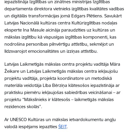
iepazīstināja Izglītības un zinātnes ministrijas Izglītības
departamenta direktora vietnieks izglītības kvalitātes vadības
un digitālās transformācijas jomā Edgars Plētiens. Savukārt
Latvijas Nacionālā kultūras centra Kultūrizglītības nodaļas
eksperte Ina Masule aicināja paraudzīties uz kultūras un
mākslas izglītību kā vispusīgas izglītības komponenti, kas
nodrošina personības pilnvērtīgu attīstību, sekmējot un
līdzsvarojot emocionalitātes un izziņas attīstību.
Latvijas Laikmetīgās mākslas centra projektu vadītāja Māra
Žeikare un Latvijas Laikmetīgās mākslas centra iekļaujošu
projektu vadītāja, projekta koordinatore un metodiskā
materiāla veidotāja Lība Bērziņa klātesošos iepazīstināja ar
praktisku piemēru iekļaujošas sabiedrības veicināšanai – ar
projektu “Mākslinieks ir klātesošs – laikmetīgās mākslas
rezidences skolās”.
Ar UNESCO Kultūras un mākslas ietvardokumentu angļu
valodā iespējams iepazīties
ŠEIT
.