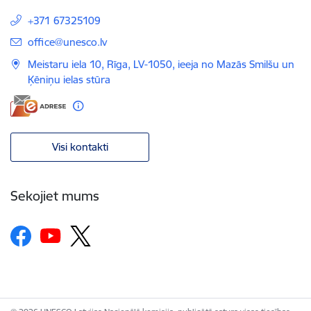
+371 67325109
E-pasts:
office@unesco.lv
Meistaru iela 10, Rīga, LV-1050, ieeja no Mazās Smilšu un
Ķēniņu ielas stūra
Visi kontakti
Sekojiet mums