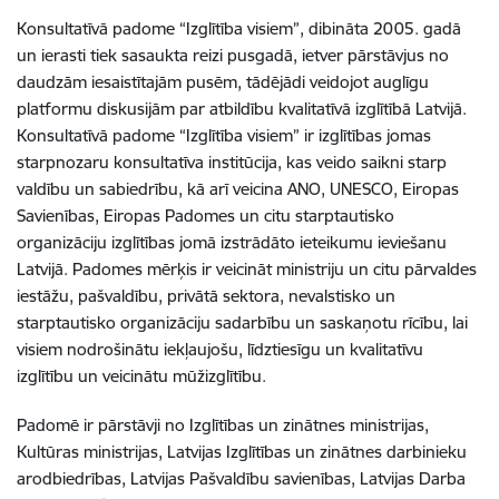
Konsultatīvā padome “Izglītība visiem”, dibināta 2005. gadā
un ierasti tiek sasaukta reizi pusgadā, ietver pārstāvjus no
daudzām iesaistītajām pusēm, tādējādi veidojot auglīgu
platformu diskusijām par atbildību kvalitatīvā izglītībā Latvijā.
Konsultatīvā padome “Izglītība visiem” ir izglītības jomas
starpnozaru konsultatīva institūcija, kas veido saikni starp
valdību un sabiedrību, kā arī veicina ANO, UNESCO, Eiropas
Savienības, Eiropas Padomes un citu starptautisko
organizāciju izglītības jomā izstrādāto ieteikumu ieviešanu
Latvijā. Padomes mērķis ir veicināt ministriju un citu pārvaldes
iestāžu, pašvaldību, privātā sektora, nevalstisko un
starptautisko organizāciju sadarbību un saskaņotu rīcību, lai
visiem nodrošinātu iekļaujošu, līdztiesīgu un kvalitatīvu
izglītību un veicinātu mūžizglītību.
Padomē ir pārstāvji no Izglītības un zinātnes ministrijas,
Kultūras ministrijas, Latvijas Izglītības un zinātnes darbinieku
arodbiedrības, Latvijas Pašvaldību savienības, Latvijas Darba