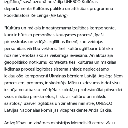
izglītību,” savā uzrunā norādīja UNESCO Kultūras
departamenta Kultūras politiku un attīstības programmu
koordinators Ke Lengs (
Ke Leng
).
“Kultūra un māksla ir neatņemama izglītības komponente,
kura ir būtiska personības izaugsmes procesā, īpaši
pirmsskolas un vidējās izglītības līmenī, kad veidojas
personības vērtību vektors. Tieši kultūrizglītībai ir būtiska
nozīme vienotas skolas veiksmīgā ieviešanā. Arī aktuālajā
ģeopolitisko notikumu kontekstā tieši kultūras un mākslas
ikdienas procesi izglītības sistēmā sniedz nepieciešamo
iekļaujošo komponenti Ukrainas bērniem Latvijā. Atslēga šiem
procesiem, protams, ir skolotājs. Mūsu uzdevums ir dot visu
iespējamo atbalstu mērķētai skolotāju profesionālai pilnveidei
visos mācību priekšmetos, t. sk. ar kultūru un mākslu
saistītos,” uzsver izglītības un zinātnes ministre, UNESCO
Latvijas Nacionālās komisijas viceprezidente Anda Čakša.
Ar Izglītības un zinātnes ministrijas Metodiskā centra vīziju