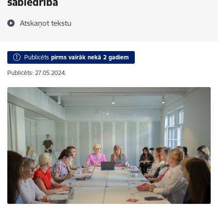
sabiedrībā
Atskaņot tekstu
Publicēts
pirms vairāk nekā 2 gadiem
Publicēts: 27.05.2024.