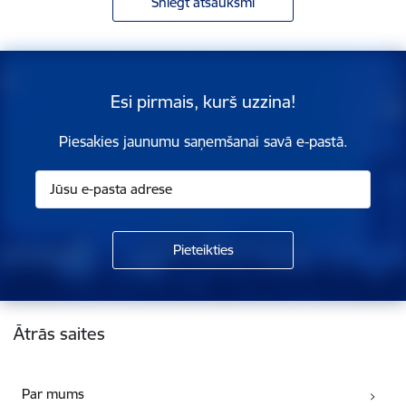
Sniegt atsauksmi
Esi pirmais, kurš uzzina!
Piesakies jaunumu saņemšanai savā e-pastā.
Kājene
Ātrās saites
Par mums