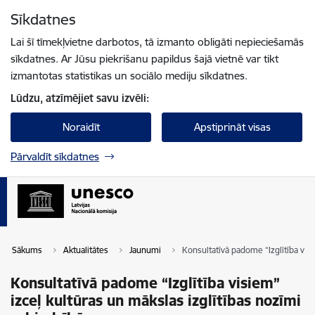
Pāriet uz lapas saturu
Sīkdatnes
Spied
lai meklētu
Enter
Lai šī tīmekļvietne darbotos, tā izmanto obligāti nepieciešamās
sīkdatnes. Ar Jūsu piekrišanu papildus šajā vietnē var tikt
izmantotas statistikas un sociālo mediju sīkdatnes.
Lūdzu, atzīmējiet savu izvēli:
Noraidīt
Apstiprināt visas
Pārvaldīt sīkdatnes
Sākums
Aktualitātes
Jaunumi
Konsultatīvā padome “Izglītība visi
Konsultatīvā padome “Izglītība visiem”
izceļ kultūras un mākslas izglītības nozīmi