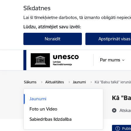
Pāriet uz lapas saturu
Sīkdatnes
Lai šī tīmekļvietne darbotos, tā izmanto obligāti nepiec
Lūdzu, atzīmējiet savu izvēli:
Noraidīt
Apstiprināt visas
Par mums
Sākums
Aktualitātes
Jaunumi
Kā "Balsu talkā" ierunāt
Kā "Ba
Jaunumi
Foto un Video
Atska
Sabiedrības līdzdalība
Publi