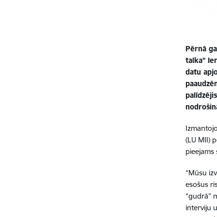
Pērnā gad
talka” I
datu apj
paaudzēm
palīdzēj
nodrošin
Izmantojo
(LU MII) p
pieejams 
“Mūsu izv
esošus ri
“gudrā” m
interviju