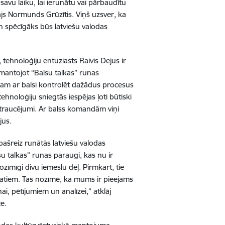
ja savu laiku, lai ierunātu vai pārbaudītu
tājs Normunds Grūzītis. Viņš uzsver, ka
 un spēcīgāks būs latviešu valodas
, tehnoloģiju entuziasts Raivis Dejus ir
zmantojot “Balsu talkas” runas
kam ar balsi kontrolēt dažādus procesus
hnoloģiju sniegtās iespējas ļoti būtiski
u traucējumi. Ar balss komandām viņi
jus.
pašreiz runātās latviešu valodas
u talkas” runas paraugi, kas nu ir
nozīmīgi divu iemeslu dēļ. Pirmkārt, tie
datiem. Tas nozīmē, ka mums ir pieejams
, pētījumiem un analīzei,” atklāj
ce.