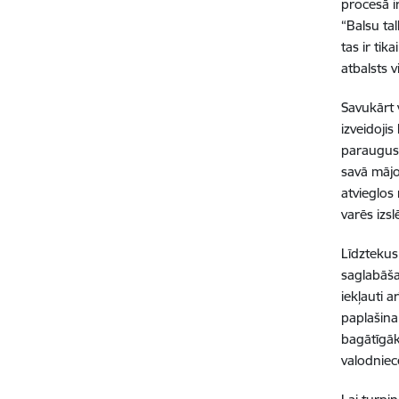
procesā ir
“Balsu ta
tas ir ti
atbalsts 
Savukārt v
izveidoji
paraugus,
savā mājo
atvieglos
varēs izs
Līdztekus
saglabāša
iekļauti a
paplašina
bagātīgāk
valodniec