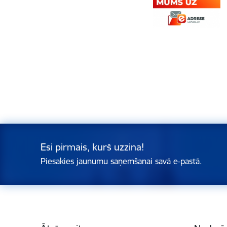
Esi pirmais, kurš uzzina!
Piesakies jaunumu saņemšanai savā e-pastā.
Kājene