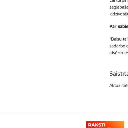
Lai turpi
saglabāšan
iedzīvotāj
Par sabie
“Balsu ta
sadarbojo
atvērto t
Saistī
Aktualitāt