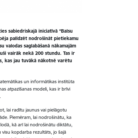
ties sabiedriskajā iniciatīvā “Balsu
spēja palīdzēt nodrošināt pietiekamu
mūsu valodas saglabāšanā nākamajām
uši vairāk nekā 200 stundu. Tas ir
us, kas jau tuvākā nākotnē varētu
atemātikas un informātikas institūta
nas atpazīšanas modeli, kas ir brīvi
.
 lai radītu jaunus vai pielāgotu
āde. Piemēram, lai nodrošinātu, ka
odā, kā arī lai nodrošinātu diktātu,
 visu kopdarba rezultāts, jo šajā