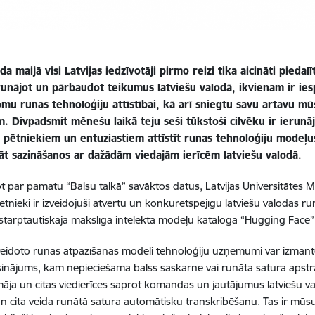
a maijā visi Latvijas iedzīvotāji pirmo reizi tika aicināti piedalī
erunājot un pārbaudot teikumus latviešu valodā, ikvienam ir ie
omu runas tehnoloģiju attīstībai, kā arī sniegtu savu artavu 
. Divpadsmit mēnešu laikā teju seši tūkstoši cilvēku ir ierunāj
is pētniekiem un entuziastiem attīstīt runas tehnoloģiju modeļ
āt sazināšanos ar dažādām viedajām ierīcēm latviešu valodā.
t par pamatu “Balsu talkā” savāktos datus, Latvijas Universitātes M
ētnieki ir izveidojuši atvērtu un konkurētspējīgu latviešu valodas ru
starptautiskajā mākslīgā intelekta modeļu katalogā “Hugging Face”
eidoto runas atpazīšanas modeli tehnoloģiju uzņēmumi var izmantot,
sinājums, kam nepieciešama balss saskarne vai runāta satura apstr
āja un citas viedierīces saprot komandas un jautājumus latviešu val
 un cita veida runātā satura automātisku transkribēšanu. Tas ir mūsu