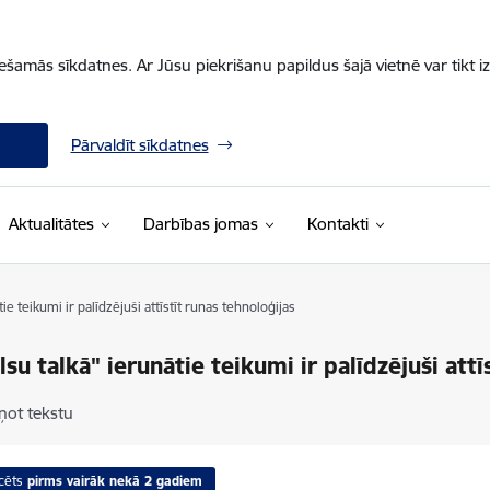
iešamās sīkdatnes. Ar Jūsu piekrišanu papildus šajā vietnē var tikt i
Pārvaldīt sīkdatnes
Aktualitātes
Darbības jomas
Kontakti
ie teikumi ir palīdzējuši attīstīt runas tehnoloģijas
lsu talkā" ierunātie teikumi ir palīdzējuši attī
ņot tekstu
cēts
pirms vairāk nekā 2 gadiem