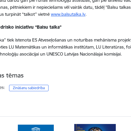
nātu darbu gan pie runas tehnoloģiju attīstības, gan pie latviešu v
as, pētniekiem ir nepieciešams vēl vairāk datu, tādēļ “Balsu talkas” 
us turpināt “talkot” vietnē
www.balsutalka.lv
.
drisko iniciatīvu “Balsu talka”
lka” tiek īstenota ES Atveseļošanas un noturības mehānisma projektā
ties LU Matemātikas un informātikas institūtam, LU Literatūras, fol
ehnoloģiju asociācijai un UNESCO Latvijas Nacionālajai komisijai.
tas tēmas
es:
Zināšanu sabiedrība