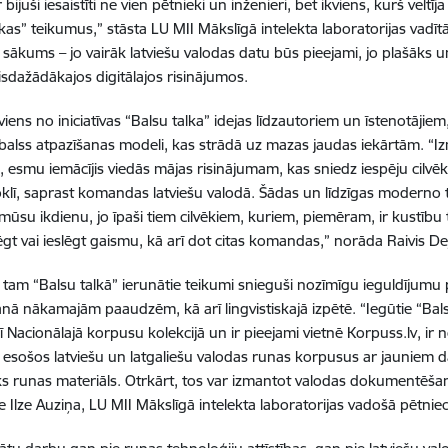
 bijuši iesaistīti ne vien pētnieki un inženieri, bet ikviens, kurš veltī
lkas” teikumus,” stāsta LU MII Mākslīgā intelekta laboratorijas vadī
kai sākums – jo vairāk latviešu valodas datu būs pieejami, jo plašāks
visdažādākajos digitālajos risinājumos.
iens no iniciatīvas “Balsu talka” idejas līdzautoriem un īstenotājiem
s balss atpazīšanas modeli, kas strādā uz mazas jaudas iekārtām. “I
 esmu iemācījis viedās mājas risinājumam, kas sniedz iespēju cilvē
klī, saprast komandas latviešu valodā. Šādas un līdzīgas moderno te
 mūsu ikdienu, jo īpaši tiem cilvēkiem, kuriem, piemēram, ir kustīb
lēgt vai ieslēgt gaismu, kā arī dot citas komandas,” norāda Raivis De
 tam “Balsu talkā” ierunātie teikumi snieguši nozīmīgu ieguldījumu 
nā nākamajām paaudzēm, kā arī lingvistiskajā izpētē. “Iegūtie “Bals
rī Nacionālajā korpusu kolekcijā un ir pieejami vietnē Korpuss.lv, ir 
 esošos latviešu un latgaliešu valodas runas korpusus ar jauniem 
s runas materiāls. Otrkārt, tos var izmantot valodas dokumentēšanai
e Ilze Auziņa, LU MII Mākslīgā intelekta laboratorijas vadošā pētnie