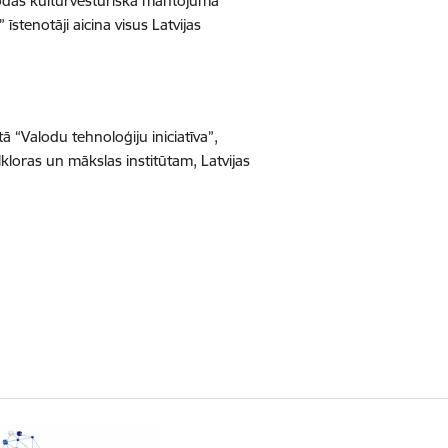
alodas kultūrvēsturiskā mantojuma
īstenotāji aicina visus Latvijas
 “Valodu tehnoloģiju iniciatīva”,
kloras un mākslas institūtam, Latvijas