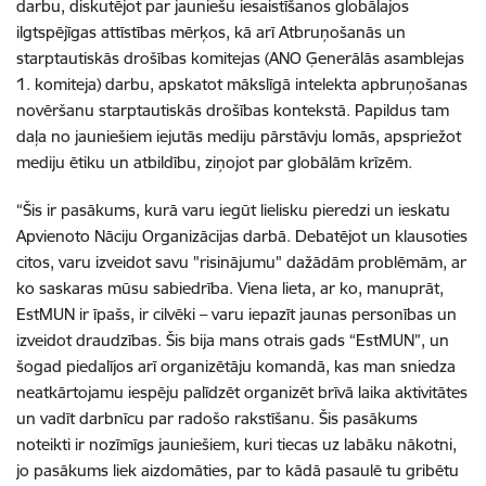
darbu, diskutējot par jauniešu iesaistīšanos globālajos
ilgtspējīgas attīstības mērķos, kā arī Atbruņošanās un
starptautiskās drošības komitejas (ANO Ģenerālās asamblejas
1. komiteja) darbu, apskatot mākslīgā intelekta apbruņošanas
novēršanu starptautiskās drošības kontekstā. Papildus tam
daļa no jauniešiem iejutās mediju pārstāvju lomās, apspriežot
mediju ētiku un atbildību, ziņojot par globālām krīzēm.
“Šis ir pasākums, kurā varu iegūt lielisku pieredzi un ieskatu
Apvienoto Nāciju Organizācijas darbā. Debatējot un klausoties
citos, varu izveidot savu "risinājumu" dažādām problēmām, ar
ko saskaras mūsu sabiedrība. Viena lieta, ar ko, manuprāt,
EstMUN ir īpašs, ir cilvēki – varu iepazīt jaunas personības un
izveidot draudzības. Šis bija mans otrais gads “EstMUN”, un
šogad piedalījos arī organizētāju komandā, kas man sniedza
neatkārtojamu iespēju palīdzēt organizēt brīvā laika aktivitātes
un vadīt darbnīcu par radošo rakstīšanu. Šis pasākums
noteikti ir nozīmīgs jauniešiem, kuri tiecas uz labāku nākotni,
jo pasākums liek aizdomāties, par to kādā pasaulē tu gribētu