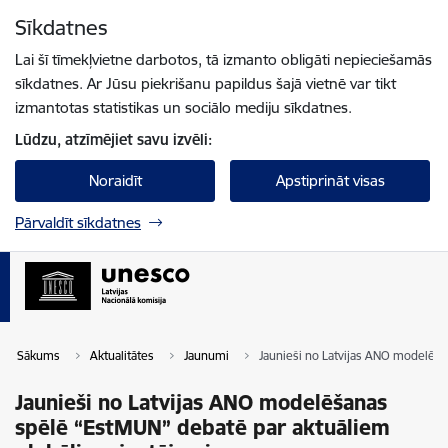
Pāriet uz lapas saturu
Sīkdatnes
Spied
lai meklētu
Enter
Lai šī tīmekļvietne darbotos, tā izmanto obligāti nepieciešamās
sīkdatnes. Ar Jūsu piekrišanu papildus šajā vietnē var tikt
izmantotas statistikas un sociālo mediju sīkdatnes.
Lūdzu, atzīmējiet savu izvēli:
Noraidīt
Apstiprināt visas
Pārvaldīt sīkdatnes
Sākums
Aktualitātes
Jaunumi
Jaunieši no Latvijas ANO modelēš
Jaunieši no Latvijas ANO modelēšanas
spēlē “EstMUN” debatē par aktuāliem