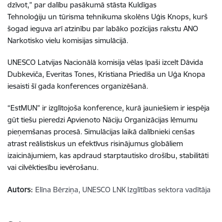
dzīvot,” par dalību pasākumā stāsta Kuldīgas
Tehnoloģiju un tūrisma tehnikuma skolēns Uģis Knops, kurš
šogad ieguva arī atzinību par labāko pozīcijas rakstu ANO
Narkotisko vielu komisijas simulācijā.
UNESCO Latvijas Nacionālā komisija vēlas īpaši izcelt Dāvida
Dubkeviča, Everitas Tones, Kristiana Priedīša un Uģa Knopa
iesaisti šī gada konferences organizēšanā.
“EstMUN” ir izglītojoša konference, kurā jauniešiem ir iespēja
gūt tiešu pieredzi Apvienoto Nāciju Organizācijas lēmumu
pieņemšanas procesā. Simulācijas laikā dalībnieki cenšas
atrast reālistiskus un efektīvus risinājumus globāliem
izaicinājumiem, kas apdraud starptautisko drošību, stabilitāti
vai cilvēktiesību ievērošanu.
Autors:
Elīna Bērziņa, UNESCO LNK Izglītības sektora vadītāja