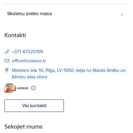
Sīkdatņu izvēles maiņa
Kontakti
+371 67325109
E-pasts:
office@unesco.lv
Meistaru iela 10, Rīga, LV-1050, ieeja no Mazās Smilšu un
Ķēniņu ielas stūra
Visi kontakti
Sekojiet mums