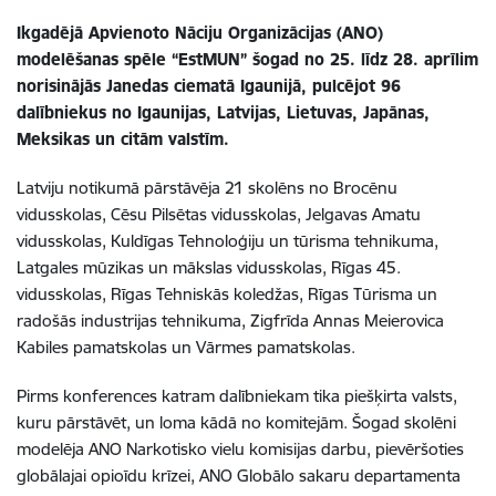
Ikgadējā Apvienoto Nāciju Organizācijas (ANO)
modelēšanas spēle “EstMUN” šogad no 25. līdz 28. aprīlim
norisinājās Janedas ciematā Igaunijā, pulcējot 96
dalībniekus no Igaunijas, Latvijas, Lietuvas, Japānas,
Meksikas un citām valstīm.
Latviju notikumā pārstāvēja 21 skolēns no Brocēnu
vidusskolas, Cēsu Pilsētas vidusskolas, Jelgavas Amatu
vidusskolas, Kuldīgas Tehnoloģiju un tūrisma tehnikuma,
Latgales mūzikas un mākslas vidusskolas, Rīgas 45.
vidusskolas, Rīgas Tehniskās koledžas, Rīgas Tūrisma un
radošās industrijas tehnikuma, Zigfrīda Annas Meierovica
Kabiles pamatskolas un Vārmes pamatskolas.
Pirms konferences katram dalībniekam tika piešķirta valsts,
kuru pārstāvēt, un loma kādā no komitejām. Šogad skolēni
modelēja ANO Narkotisko vielu komisijas darbu, pievēršoties
globālajai opioīdu krīzei, ANO Globālo sakaru departamenta