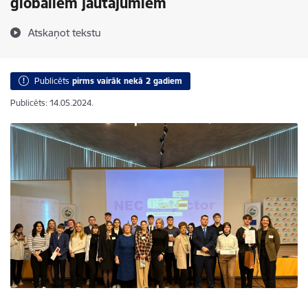
globāliem jautājumiem
Atskaņot tekstu
Publicēts
pirms vairāk nekā 2 gadiem
Publicēts: 14.05.2024.