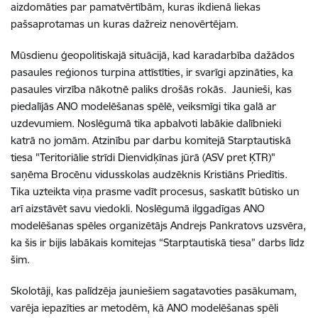
aizdomāties par pamatvērtībām, kuras ikdienā liekas
pašsaprotamas un kuras dažreiz nenovērtējam.
Mūsdienu ģeopolitiskajā situācijā, kad karadarbība dažādos
pasaules reģionos turpina attīstīties, ir svarīgi apzināties, ka
pasaules virzība nākotnē paliks drošās rokās. Jaunieši, kas
piedalījās ANO modelēšanas spēlē, veiksmīgi tika galā ar
uzdevumiem. Noslēgumā tika apbalvoti labākie dalībnieki
katrā no jomām. Atzinību par darbu komitejā Starptautiskā
tiesa "Teritoriālie strīdi Dienvidķīnas jūrā (ASV pret ĶTR)"
saņēma Brocēnu vidusskolas audzēknis Kristiāns Priedītis.
Tika uzteikta viņa prasme vadīt procesus, saskatīt būtisko un
arī aizstāvēt savu viedokli. Noslēgumā ilggadīgas ANO
modelēšanas spēles organizētājs Andrejs Pankratovs uzsvēra,
ka šis ir bijis labākais komitejas “Starptautiskā tiesa” darbs līdz
šim.
Skolotāji, kas palīdzēja jauniešiem sagatavoties pasākumam,
varēja iepazīties ar metodēm, kā ANO modelēšanas spēli