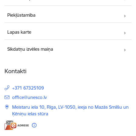
Piekļūstamība
Lapas karte
Sīkdatņu izvēles maiņa
Kontakti
+371 67325109
E-pasts:
office@unesco.lv
Meistaru iela 10, Rīga, LV-1050, ieeja no Mazās Smilšu un
Ķēniņu ielas stūra