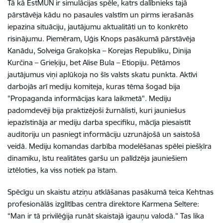
Tā kā EstMUN ir simulācijas spēle, katrs dalībnieks tajā
pārstāvēja kādu no pasaules valstīm un pirms ierašanās
iepazina situāciju, jautājumu aktualitāti un to konkrēto
risinājumu. Piemēram, Uģis Knops pasākumā pārstāvēja
Kanādu, Solveiga Grakoļska – Korejas Republiku, Dinija
Kurčina – Grieķiju, bet Alise Bula – Etiopiju. Pētāmos
jautājumus viņi aplūkoja no šīs valsts skatu punkta. Aktīvi
darbojās arī mediju komiteja, kuras tēma šogad bija
"Propaganda informācijas kara laikmetā". Mediju
padomdevēji bija praktizējoši žurnālisti, kuri jauniešus
iepazīstināja ar mediju darba specifiku, mācīja piesaistīt
auditoriju un pasniegt informāciju uzrunājošā un saistošā
veidā. Mediju komandas darbība modelēšanas spēlei piešķīra
dinamiku, īstu realitātes garšu un palīdzēja jauniešiem
iztēloties, ka viss notiek pa īstam.
Spēcīgu un skaistu atziņu atklāšanas pasākumā teica Kehtnas
profesionālās izglītības centra direktore Karmena Seltere:
“Man ir tā privilēģija runāt skaistajā igauņu valodā.” Tas lika