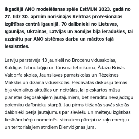
Ikgadējā ANO modelēšanas spēle EstMUN 2023. gadā no
27. līdz 30. aprīlim norisinājās Kehtnas profesionālās
izglītības centrā Igaunijā. 70 dalībnieki no Lietuvas,
Igaunijas, Ukrainas, Latvijas un Somijas bija ieradušies, lai
uzzinātu par ANO sistēmas darbu un mācītos tajā
iesaistīties.
Latviju pārstāvēja 13 jaunieši no Brocēnu vidusskolas,
Kuldīgas Tehnoloģiju un tūrisma tehnikuma, Ādažu Brīvās
Valdorfa skolas, Jaunsilavas pamatskolas un Rēzeknes
Mākslas un dizaina vidusskolas. Piedāvātās diskusiju tēmas
bija vienlaikus aktuālas un neitrālas, lai pieskartos mūsu
planētas degošākajiem jautājumiem, bet neradītu nevajadzīgu
polemiku dalībnieku starpā. Jau pirms tikšanās savās skolās
dalībnieki pētīja jautājumus par sieviešu un meiteņu izglītības
tiesībām bēgļu nometnēs, stimuliem pārejai uz zaļo enerģiju
un teritoriālajiem strīdiem Dienvidķīnas jūrā.