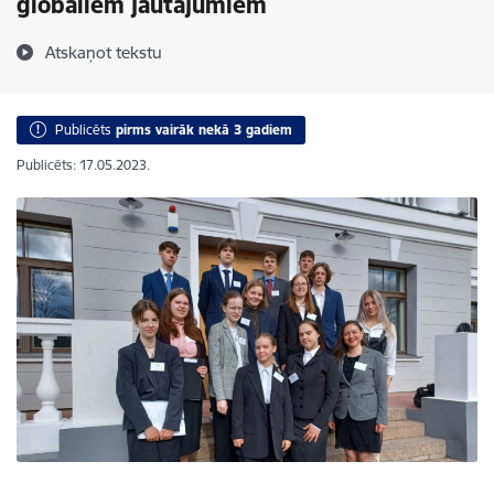
globāliem jautājumiem
Atskaņot tekstu
Publicēts
pirms vairāk nekā 3 gadiem
Publicēts: 17.05.2023.