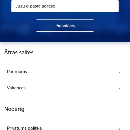
Kājene
Ātrās saites
Par mums
Vakances
Noderīgi
Privātuma politika