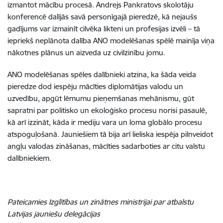
izmantot mācību procesā. Andrejs Pankratovs skolotāju
konferencē dalījās savā personīgajā pieredzē, kā nejaušs
gadījums var izmainīt cilvēka likteni un profesijas izvēli – tā
iepriekš neplānota dalība ANO modelēšanas spēlē mainīja viņa
nākotnes plānus un aizveda uz civilzinību jomu.
ANO modelēšanas spēles dalībnieki atzina, ka šāda veida
pieredze dod iespēju mācīties diplomātijas valodu un
uzvedību, apgūt lēmumu pieņemšanas mehānismu, gūt
sapratni par politisko un ekoloģisko procesu norisi pasaulē,
kā arī izzināt, kāda ir mediju vara un loma globālo procesu
atspoguļošanā. Jauniešiem tā bija arī lieliska iespēja pilnveidot
angļu valodas zināšanas, mācīties sadarboties ar citu valstu
dalībniekiem.
Pateicamies Izglītības un zinātnes ministrijai
par atbalstu
Latvijas jauniešu delegācijas