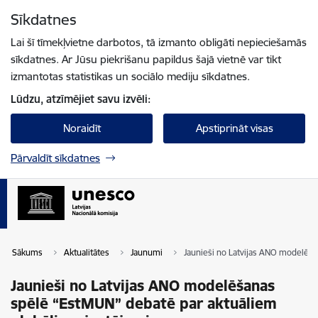
Pāriet uz lapas saturu
Sīkdatnes
Spied
lai meklētu
Enter
Lai šī tīmekļvietne darbotos, tā izmanto obligāti nepieciešamās
sīkdatnes. Ar Jūsu piekrišanu papildus šajā vietnē var tikt
izmantotas statistikas un sociālo mediju sīkdatnes.
Lūdzu, atzīmējiet savu izvēli:
Noraidīt
Apstiprināt visas
Pārvaldīt sīkdatnes
Sākums
Aktualitātes
Jaunumi
Jaunieši no Latvijas ANO modelēš
Jaunieši no Latvijas ANO modelēšanas
spēlē “EstMUN” debatē par aktuāliem