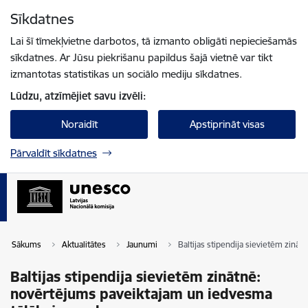
Pāriet uz lapas saturu
Sīkdatnes
Spied
lai meklētu
Enter
Lai šī tīmekļvietne darbotos, tā izmanto obligāti nepieciešamās
sīkdatnes. Ar Jūsu piekrišanu papildus šajā vietnē var tikt
izmantotas statistikas un sociālo mediju sīkdatnes.
Lūdzu, atzīmējiet savu izvēli:
Noraidīt
Apstiprināt visas
Pārvaldīt sīkdatnes
Sākums
Aktualitātes
Jaunumi
Baltijas stipendija sievietēm zin
Baltijas stipendija sievietēm zinātnē:
novērtējums paveiktajam un iedvesma