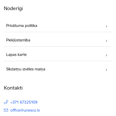
Noderīgi
Privātuma politika
Piekļūstamība
Lapas karte
Sīkdatņu izvēles maiņa
Kontakti
+371 67325109
E-pasts:
office@unesco.lv