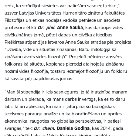
redz, ka strādājot sievietes var patiešām sasniegt jebko,”
uzsver
Latvijas Universitātes Humanitāro zinātņu fakultātes
Filozofijas un ētikas nodaļas vadošā pētniece un asociētā
profesore ētikā
Dr. phil.
Anne Sauka
, kas darbojas vides
cilvēkzinātnes jomā, pētot dabas un cilvēka attiecības.
Piešķirtās stipendijas ietvaros Anne Sauka strādās pie projekta
“Dzīvība, vide un situētas zināšanas: Baltu mitoloģija kā
zināšanu avots vides filozofijā”. Projektā pētniece apsvērs
folkloras kā situētu, kopienas pieredzi atainojošu zināšanu
nozīmi vides filozofijā, tostarp iezīmējot filozofiju un folkloru
kā savstarpēji papildinošas jomas.
“Man šī stipendija ir liels sasniegums, jo tā ir atzinība manam
darbam un pierāda, ka mans darbs ir vērtīgs, ka es to daru
labi. Tā arī apliecina, ka man ir jāturpina šo bioloģiskās
izcelsmes paraugu analīze un ka biorafinēšana un aprites
ekonomika, raugoties no globālās perspektīvas, ir patiesi
svarīgas,” teic
Dr. chem.
Daniela Godiņa
, kas 2014. gadā
sāka strādāt Latvijas Valsts Koksnes ķīmijas institūta