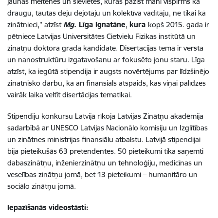
jaunās meitenes un sievietes, kuras pazīst mani vispirms kā
draugu, tautas deju dejotāju un kolektīva vadītāju, ne tikai kā
zinātnieci,” atzīst
Mg.
Līga Ignatāne
,
kura
kopš 2015. gada ir
pētniece Latvijas Universitātes Cietvielu Fizikas institūtā un
zinātņu doktora grāda kandidāte. Disertācijas tēma ir vērsta
un nanostruktūru izgatavošanu ar fokusēto jonu staru. Līga
atzīst, ka iegūtā stipendija ir augsts novērtējums par līdzšinējo
zinātnisko darbu, kā arī finansiāls atspaids, kas viņai palīdzēs
vairāk laika veltīt disertācijas tematikai.
Stipendiju konkursu Latvijā rīkoja Latvijas Zinātņu akadēmija
sadarbībā ar UNESCO Latvijas Nacionālo komisiju un Izglītības
un zinātnes ministrijas finansiālu atbalstu. Latvijā stipendijai
bija pieteikušās 63 pretendentes. 50 pieteikumi tika saņemti
dabaszinātņu, inženierzinātņu un tehnoloģiju, medicīnas un
veselības zinātņu jomā, bet 13 pieteikumi – humanitāro un
sociālo zinātņu jomā.
Iepazīšanās videostāsti: