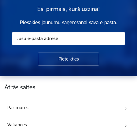
Esi pirmais, kurš uzzina!
Piesakies jaunumu saņemšanai savā e-pastā.
Kājene
Ātrās saites
Par mums
Vakances