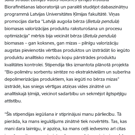
Biorafinēšanas laboratorijā un paralēli studējot dabaszinātņu
programmā Latvijas Universitātes Ķīmijas fakultātē. Viņas
promocijas darba “Latvijā augoša bērza (
Betula pendula
)
biomasas valorizācijas produktu raksturošana un procesu
optimizācija” mērķis bija veicināt bērza (
Betula pendula
)
biomasas – gan koksnes, gan mizas – pilnīgu valorizāciju
augstas pievienotās vērtības produktos un izstrādāt šo iegūto
produktu analītisko metožu kopu pārstrādes produktu
kvalitātes kontrolei. Stipendija tiks izmantota plānotā projekta
“Bio-polimēru sorbentu sintēze no ekstraktvielām un suberīna
depolimerizācijas produktiem, kas iegūti no bērza mizas”
izstrādē, kas sniegs vērtīgas atziņas vides zinātnē un
analītiskajā ķīmijā, veicinot sadarbību un sekmējot ilgtspējīgu
attīstību.
“Šīs stipendijas iegūšana ir stiprinājusi manu pārliecību. Tā
pierāda, ka mans ieguldījums zinātnē tiek novērtēts. Tas, kas
mani dara laimīgu, ir apziņa, ka mans ceļš iedvesmo arī citas