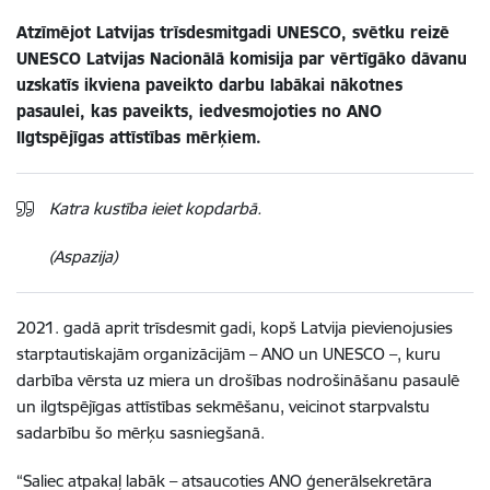
Atzīmējot Latvijas trīsdesmitgadi UNESCO, svētku reizē
UNESCO Latvijas Nacionālā komisija par vērtīgāko dāvanu
uzskatīs ikviena paveikto darbu labākai nākotnes
pasaulei, kas paveikts, iedvesmojoties no ANO
Ilgtspējīgas attīstības mērķiem.
Katra kustība ieiet kopdarbā.
(Aspazija)
2021. gadā aprit trīsdesmit gadi, kopš Latvija pievienojusies
starptautiskajām organizācijām – ANO un UNESCO –, kuru
darbība vērsta uz miera un drošības nodrošināšanu pasaulē
un ilgtspējīgas attīstības sekmēšanu, veicinot starpvalstu
sadarbību šo mērķu sasniegšanā.
“Saliec atpakaļ labāk – atsaucoties ANO ģenerālsekretāra