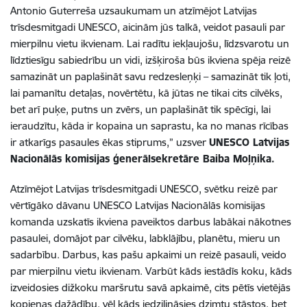
Antonio Guterreša uzsaukumam un atzīmējot Latvijas
trīsdesmitgadi UNESCO, aicinām jūs talkā, veidot pasauli par
mierpilnu vietu ikvienam. Lai radītu iekļaujošu, līdzsvarotu un
līdztiesīgu sabiedrību un vidi, izšķiroša būs ikviena spēja reizē
samazināt un paplašināt savu redzesleņķi – samazināt tik ļoti,
lai pamanītu detaļas, novērtētu, kā jūtas ne tikai cits cilvēks,
bet arī puķe, putns un zvērs, un paplašināt tik spēcīgi, lai
ieraudzītu, kāda ir kopaina un saprastu, ka no manas rīcības
ir atkarīgs pasaules ēkas stiprums,” uzsver
UNESCO Latvijas
Nacionālās komisijas ģenerālsekretāre Baiba Moļņika.
Atzīmējot Latvijas trīsdesmitgadi UNESCO, svētku reizē par
vērtīgāko dāvanu UNESCO Latvijas Nacionālās komisijas
komanda uzskatīs ikviena paveiktos darbus labākai nākotnes
pasaulei, domājot par cilvēku, labklājību, planētu, mieru un
sadarbību. Darbus, kas pašu apkaimi un reizē pasauli, veido
par mierpilnu vietu ikvienam. Varbūt kāds iestādīs koku, kāds
izveidosies dižkoku maršrutu savā apkaimē, cits pētīs vietējās
kopienas dažādību, vēl kāds iedziļināsies dzimtu stāstos, bet