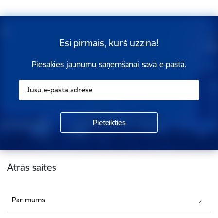
Esi pirmais, kurš uzzina!
Piesakies jaunumu saņemšanai savā e-pastā.
Kājene
Ātrās saites
Par mums