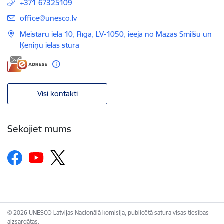
+371 67325109
E-pasts:
office@unesco.lv
Meistaru iela 10, Rīga, LV-1050, ieeja no Mazās Smilšu un
Ķēniņu ielas stūra
Visi kontakti
Sekojiet mums
© 2026 UNESCO Latvijas Nacionālā komisija, publicētā satura visas tiesības
aizsargātas.