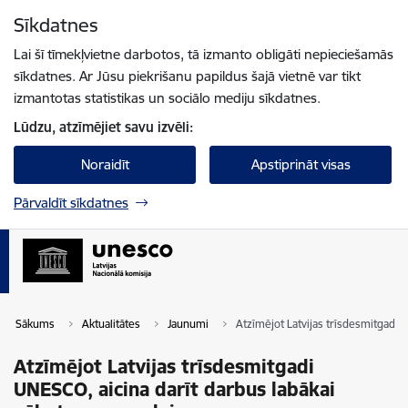
Pāriet uz lapas saturu
Sīkdatnes
Spied
lai meklētu
Enter
Lai šī tīmekļvietne darbotos, tā izmanto obligāti nepieciešamās
sīkdatnes. Ar Jūsu piekrišanu papildus šajā vietnē var tikt
izmantotas statistikas un sociālo mediju sīkdatnes.
Lūdzu, atzīmējiet savu izvēli:
Noraidīt
Apstiprināt visas
Pārvaldīt sīkdatnes
Sākums
Aktualitātes
Jaunumi
Atzīmējot Latvijas trīsdesmitgadi 
Atzīmējot Latvijas trīsdesmitgadi
UNESCO, aicina darīt darbus labākai