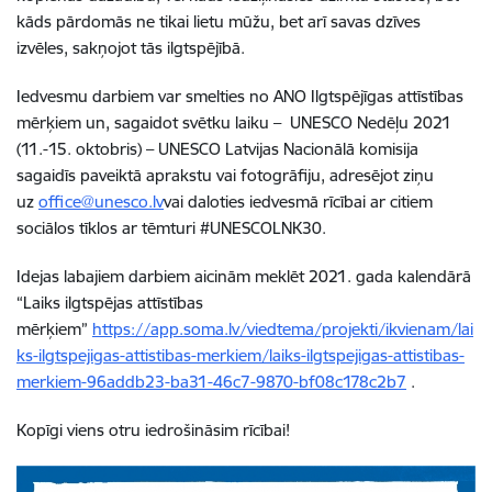
kāds pārdomās ne tikai lietu mūžu, bet arī savas dzīves
izvēles, sakņojot tās ilgtspējībā.
Iedvesmu darbiem var smelties no ANO Ilgtspējīgas attīstības
mērķiem un, sagaidot svētku laiku – UNESCO Nedēļu 2021
(11.-15. oktobris) – UNESCO Latvijas Nacionālā komisija
sagaidīs paveiktā aprakstu vai fotogrāfiju, adresējot ziņu
uz
office@unesco.lv
vai daloties iedvesmā rīcībai ar citiem
sociālos tīklos ar tēmturi #UNESCOLNK30.
Idejas labajiem darbiem aicinām meklēt 2021. gada kalendārā
“Laiks ilgtspējas attīstības
mērķiem”
https://app.soma.lv/viedtema/projekti/ikvienam/lai
ks-ilgtspejigas-attistibas-merkiem/laiks-ilgtspejigas-attistibas-
merkiem-96addb23-ba31-46c7-9870-bf08c178c2b7
.
Kopīgi viens otru iedrošināsim rīcībai!