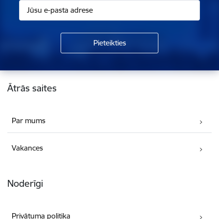
Kājene
Ātrās saites
Par mums
Vakances
Noderīgi
Privātuma politika