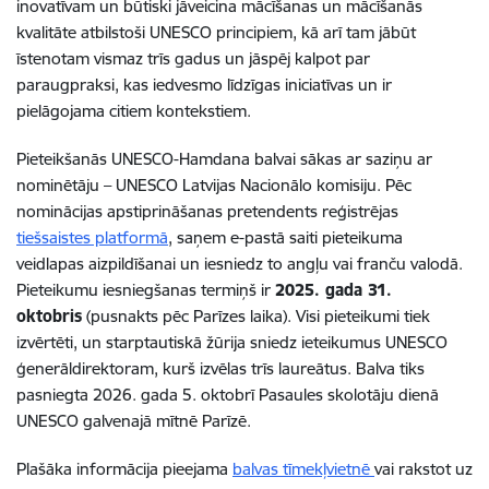
inovatīvam un būtiski jāveicina mācīšanas un mācīšanās
kvalitāte atbilstoši UNESCO principiem, kā arī tam jābūt
īstenotam vismaz trīs gadus un jāspēj kalpot par
paraugpraksi, kas iedvesmo līdzīgas iniciatīvas un ir
pielāgojama citiem kontekstiem.
Pieteikšanās UNESCO-Hamdana balvai sākas ar saziņu ar
nominētāju – UNESCO Latvijas Nacionālo komisiju. Pēc
nominācijas apstiprināšanas pretendents reģistrējas
tiešsaistes platformā
, saņem e-pastā saiti pieteikuma
veidlapas aizpildīšanai un iesniedz to angļu vai franču valodā.
Pieteikumu iesniegšanas termiņš ir
2025. gada 31.
oktobris
(pusnakts pēc Parīzes laika). Visi pieteikumi tiek
izvērtēti, un starptautiskā žūrija sniedz ieteikumus UNESCO
ģenerāldirektoram, kurš izvēlas trīs laureātus. Balva tiks
pasniegta 2026. gada 5. oktobrī Pasaules skolotāju dienā
UNESCO galvenajā mītnē Parīzē.
Plašāka informācija pieejama
balvas tīmekļvietnē
vai rakstot uz