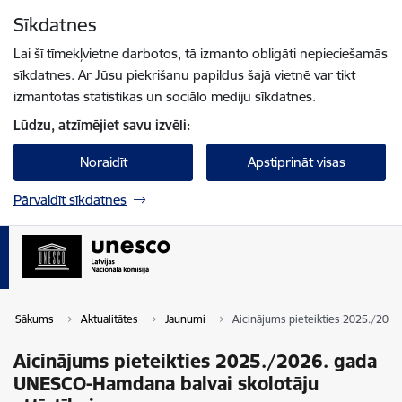
Pāriet uz lapas saturu
Sīkdatnes
Spied
lai meklētu
Enter
Lai šī tīmekļvietne darbotos, tā izmanto obligāti nepieciešamās
sīkdatnes. Ar Jūsu piekrišanu papildus šajā vietnē var tikt
izmantotas statistikas un sociālo mediju sīkdatnes.
Lūdzu, atzīmējiet savu izvēli:
Noraidīt
Apstiprināt visas
Pārvaldīt sīkdatnes
Sākums
Aktualitātes
Jaunumi
Aicinājums pieteikties 2025./2026
Aicinājums pieteikties 2025./2026. gada
UNESCO-Hamdana balvai skolotāju