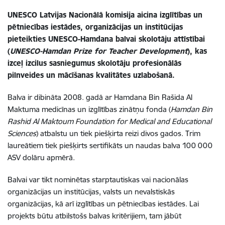
UNESCO Latvijas Nacionālā komisija aicina izglītības un
pētniecības iestādes, organizācijas un institūcijas
pieteikties UNESCO-Hamdana balvai skolotāju attīstībai
(
UNESCO-Hamdan Prize for Teacher Development
)
, kas
izceļ izcilus sasniegumus skolotāju profesionālās
pilnveides un mācīšanas kvalitātes uzlabošanā.
Balva ir dibināta 2008. gadā ar Hamdana Bin Rašida Al
Maktuma medicīnas un izglītības zinātņu fonda (
Hamdan Bin
Rashid Al Maktoum Foundation for Medical and Educational
Sciences
) atbalstu un tiek piešķirta reizi divos gados. Trim
laureātiem tiek piešķirts sertifikāts un naudas balva 100 000
ASV dolāru apmērā.
Balvai var tikt nominētas starptautiskas vai nacionālas
organizācijas un institūcijas, valsts un nevalstiskās
organizācijas, kā arī izglītības un pētniecības iestādes. Lai
projekts būtu atbilstošs balvas kritērijiem, tam jābūt