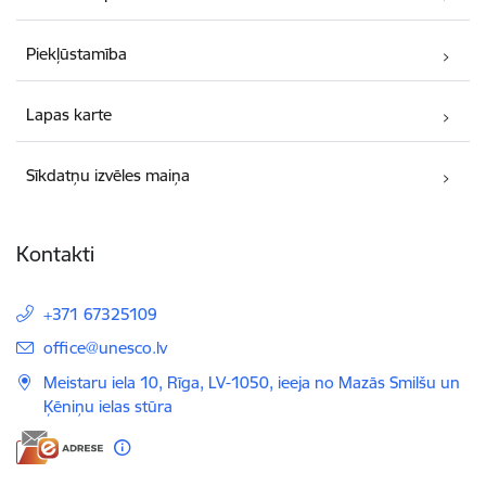
Piekļūstamība
Lapas karte
Sīkdatņu izvēles maiņa
Kontakti
+371 67325109
E-pasts:
office@unesco.lv
Meistaru iela 10, Rīga, LV-1050, ieeja no Mazās Smilšu un
Ķēniņu ielas stūra