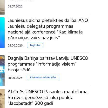
08.07.2026.
Jauniešus aicina pieteikties dalībai ANO
Jauniešu delegātu programmas
nacionālajā konferencē “Kad klimata
pārmaiņas vairs nav joks”
Izglītība
25.06.2026.
Dagnija Baltiņa pārstāv Latviju UNESCO
programmas “Informācija visiem”
biroja sēdē
Zināšanu sabiedrība
18.06.2026.
Atzīmēs UNESCO Pasaules mantojuma
Strūves ģeodēziskā loka punkta
“Jacobstadt” 200 gadi