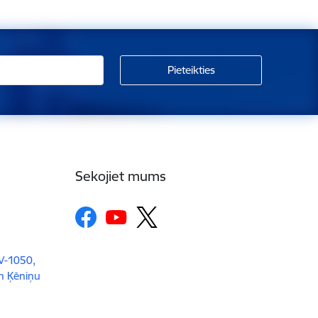
Sekojiet mums
LV-1050,
un Ķēniņu