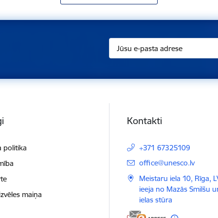
i
Kontakti
 politika
+371 67325109
E-pasts:
office@unesco.lv
mība
Meistaru iela 10, Rīga, 
te
ieeja no Mazās Smilšu 
izvēles maiņa
ielas stūra