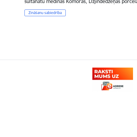
sultanātu medīnas Komorās, Dzjindedžeņas porcelā
Zināšanu sabiedrība