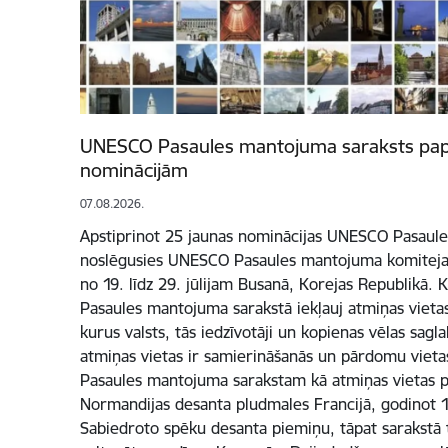
UNESCO Pasaules mantojuma saraksts papi
nominācijām
07.08.2026.
Apstiprinot 25 jaunas nominācijas UNESCO Pasaule
noslēgusies UNESCO Pasaules mantojuma komitejas 4
no 19. līdz 29. jūlijam Busanā, Korejas Republikā
Pasaules mantojuma sarakstā iekļauj atmiņas vietas
kurus valsts, tās iedzīvotāji un kopienas vēlas sag
atmiņas vietas ir samierināšanās un pārdomu vietas.
Pasaules mantojuma sarakstam kā atmiņas vietas p
Normandijas desanta pludmales Francijā, godinot 19
Sabiedroto spēku desanta piemiņu, tāpat sarakstā t