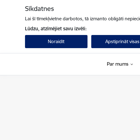
Pāriet uz lapas saturu
Sīkdatnes
Lai šī tīmekļvietne darbotos, tā izmanto obligāti nepiec
Lūdzu, atzīmējiet savu izvēli:
Noraidīt
Apstiprināt visas
Par mums
UNESCO Latvijas Nacionālā komisija