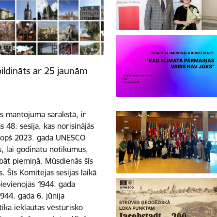
ldināts ar 25 jaunām
s mantojuma sarakstā, ir
8. sesija, kas norisinājās
. Kopš 2023. gada UNESCO
, lai godinātu notikumus,
labāt piemiņā. Mūsdienās šīs
 Šīs Komitejas sesijas laikā
ievienojās 1944. gada
44. gada 6. jūnija
ika iekļautas vēsturisko