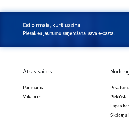
Esi pirmais, kurš uzzina!
Piesakies jaunumu saņemšanai savā e-pastā.
Kājene
Ātrās saites
Noderīg
Par mums
Privātuma
Vakances
Piekļūsta
Lapas kar
Sīkdatņu 