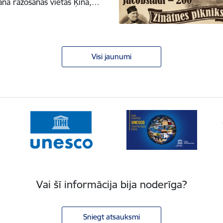
na ražošanas vietas Ķīnā,…
Visi jaunumi
Vai šī informācija bija noderīga?
Sniegt atsauksmi