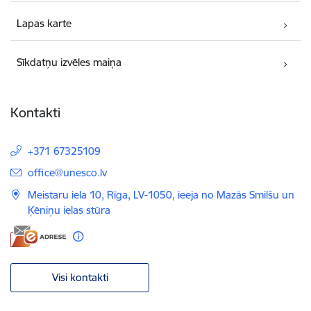
Lapas karte
Sīkdatņu izvēles maiņa
Kontakti
+371 67325109
E-pasts:
office@unesco.lv
Meistaru iela 10, Rīga, LV-1050, ieeja no Mazās Smilšu un
Ķēniņu ielas stūra
Visi kontakti