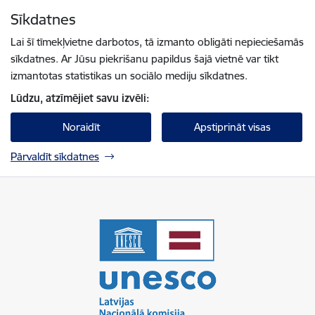
Pāriet uz lapas saturu
Sīkdatnes
Spied
lai meklētu
Enter
Lai šī tīmekļvietne darbotos, tā izmanto obligāti nepieciešamās
sīkdatnes. Ar Jūsu piekrišanu papildus šajā vietnē var tikt
izmantotas statistikas un sociālo mediju sīkdatnes.
Lūdzu, atzīmējiet savu izvēli:
Noraidīt
Apstiprināt visas
Pārvaldīt sīkdatnes
UNESCO Latvijas Nacionālā komisija