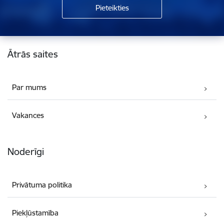
Kājene
Ātrās saites
Par mums
Vakances
Noderīgi
Privātuma politika
Piekļūstamība