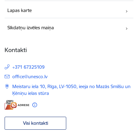
Lapas karte
Sīkdatņu izvēles maiņa
Kontakti
+371 67325109
E-pasts:
office@unesco.lv
Meistaru iela 10, Rīga, LV-1050, ieeja no Mazās Smilšu un
Ķēniņu ielas stūra
Visi kontakti