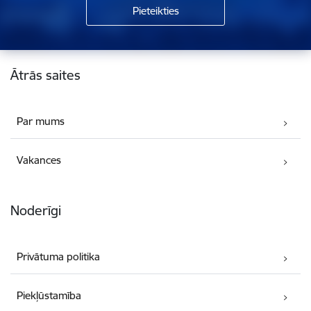
Kājene
Ātrās saites
Par mums
Vakances
Noderīgi
Privātuma politika
Piekļūstamība