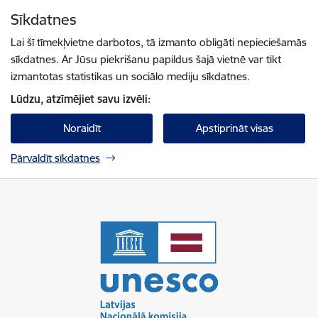
Pāriet uz lapas saturu
Sīkdatnes
Spied
lai meklētu
Enter
Lai šī tīmekļvietne darbotos, tā izmanto obligāti nepieciešamās
sīkdatnes. Ar Jūsu piekrišanu papildus šajā vietnē var tikt
izmantotas statistikas un sociālo mediju sīkdatnes.
Lūdzu, atzīmējiet savu izvēli:
Noraidīt
Apstiprināt visas
Pārvaldīt sīkdatnes
UNESCO Latvijas Nacionālā komisija