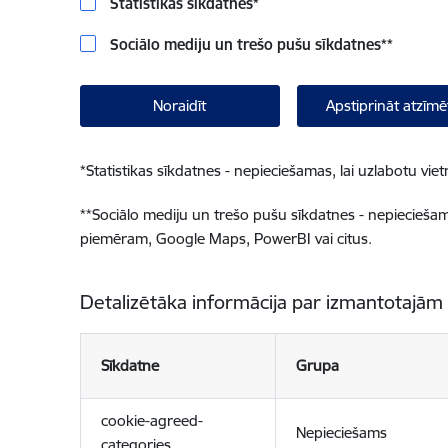
Statistikas sīkdatnes
*
Sociālo mediju un trešo pušu sīkdatnes
**
Noraidīt
Apstiprināt atzīmē
*
Statistikas sīkdatnes - nepieciešamas, lai uzlabotu v
**
Sociālo mediju un trešo pušu sīkdatnes - nepieciešamas
piemēram, Google Maps, PowerBI vai citus.
Detalizētāka informācija par izmantotajām
Sīkdatne
Grupa
cookie-agreed-
Nepieciešams
categories