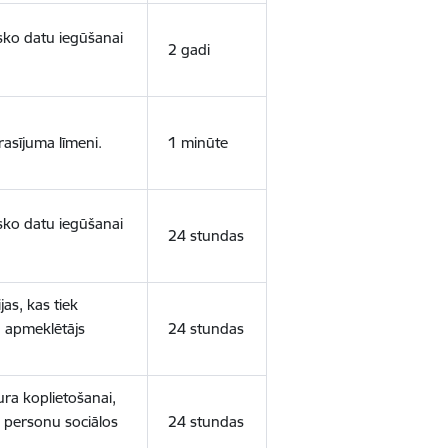
isko datu iegūšanai
2 gadi
rasījuma līmeni.
1 minūte
isko datu iegūšanai
24 stundas
as, kas tiek
ā apmeklētājs
24 stundas
ura koplietošanai,
o personu sociālos
24 stundas