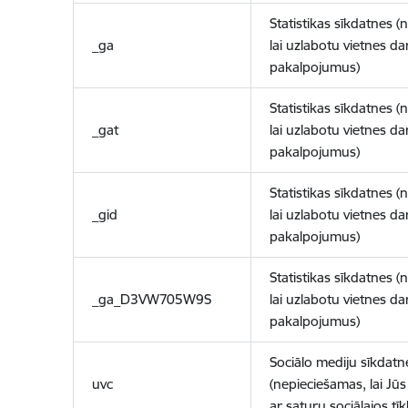
Statistikas sīkdatnes (
_ga
lai uzlabotu vietnes d
pakalpojumus)
Statistikas sīkdatnes (
_gat
lai uzlabotu vietnes d
pakalpojumus)
Statistikas sīkdatnes (
_gid
lai uzlabotu vietnes d
pakalpojumus)
Statistikas sīkdatnes (
_ga_D3VW705W9S
lai uzlabotu vietnes d
pakalpojumus)
Sociālo mediju sīkdatn
uvc
(nepieciešamas, lai Jūs 
ar saturu sociālajos tīk