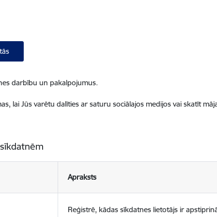
tās
ietnes darbību un pakalpojumus.
, lai Jūs varētu dalīties ar saturu sociālajos medijos vai skatīt mā
 sīkdatnēm
Apraksts
Reģistrē, kādas sīkdatnes lietotājs ir apstiprinā