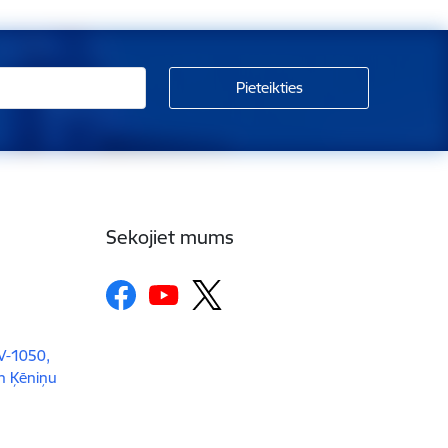
Sekojiet mums
LV-1050,
un Ķēniņu