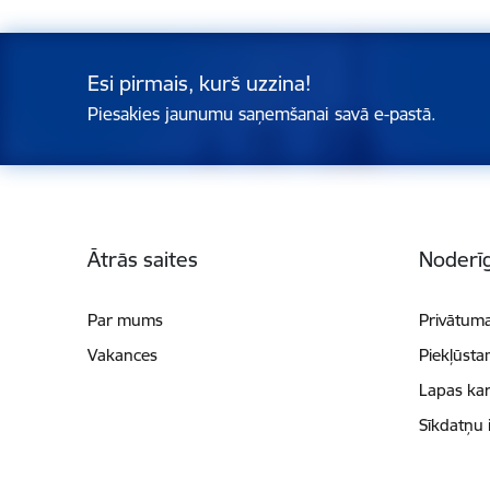
Esi pirmais, kurš uzzina!
Piesakies jaunumu saņemšanai savā e-pastā.
Kājene
Ātrās saites
Noderīg
Par mums
Privātuma
Vakances
Piekļūsta
Lapas kar
Sīkdatņu 