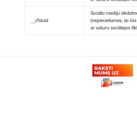
Sociālo mediju sīkdatn
__cfduid
(nepieciešamas, lai Jūs 
ar saturu sociālajos tīk