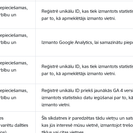
nepieciešamas,
Reģistrē unikālu ID, kas tiek izmantots statist
arbību un
par to, kā apmeklētājs izmanto vietni.
nepieciešamas,
arbību un
Izmanto Google Analytics, lai samazinātu piep
nepieciešamas,
Reģistrē unikālu ID, kas tiek izmantots statist
arbību un
par to, kā apmeklētājs izmanto vietni.
nepieciešamas,
Reģistrē unikālu ID priekš jaunākās GA 4 versij
arbību un
izmantots statistisko datu iegūšanai par to, k
izmanto vietni.
es
Šīs sīkdatnes ir paredzētas tādu vietņu un sat
varētu dalīties
kas jūs interesē mūsu vietnē, izmantojot treš
los)
tīklus vai citas vietnes.