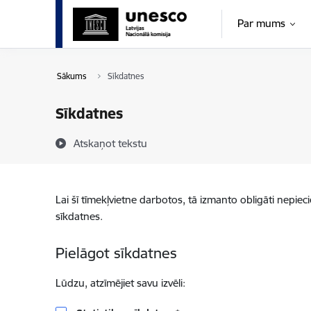
Pāriet uz lapas saturu
Par mums
Sākums
Sīkdatnes
Sīkdatnes
Atskaņot tekstu
Lai šī tīmekļvietne darbotos, tā izmanto obligāti nepiec
sīkdatnes.
Pielāgot sīkdatnes
Lūdzu, atzīmējiet savu izvēli: