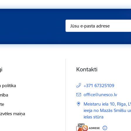
i
Kontakti
 politika
+371 67325109
E-pasts:
office@unesco.lv
mība
Meistaru iela 10, Rīga, 
te
ieeja no Mazās Smilšu 
izvēles maiņa
ielas stūra