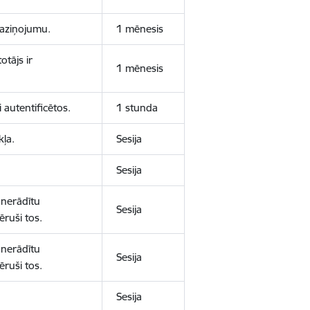
 paziņojumu.
1 mēnesis
otājs ir
1 mēnesis
 autentificētos.
1 stunda
kļa.
Sesija
Sesija
 nerādītu
Sesija
ēruši tos.
 nerādītu
Sesija
ēruši tos.
Sesija