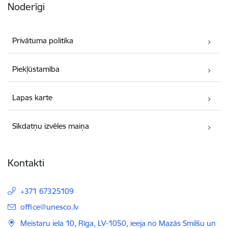
Noderīgi
Privātuma politika
Piekļūstamība
Lapas karte
Sīkdatņu izvēles maiņa
Kontakti
+371 67325109
E-pasts:
office@unesco.lv
Meistaru iela 10, Rīga, LV-1050, ieeja no Mazās Smilšu un