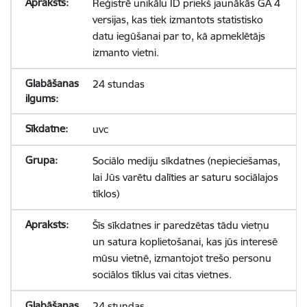
Reģistrē unikālu ID priekš jaunākās GA 4
versijas, kas tiek izmantots statistisko
datu iegūšanai par to, kā apmeklētājs
izmanto vietni.
24 stundas
uvc
Sociālo mediju sīkdatnes (nepieciešamas,
lai Jūs varētu dalīties ar saturu sociālajos
tīklos)
Šīs sīkdatnes ir paredzētas tādu vietņu
un satura koplietošanai, kas jūs interesē
mūsu vietnē, izmantojot trešo personu
sociālos tīklus vai citas vietnes.
24 stundas