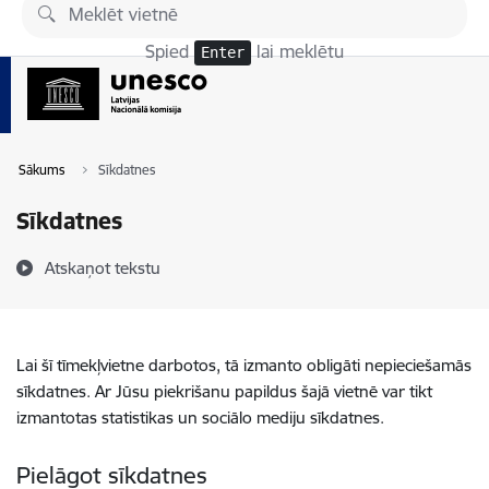
Pāriet uz lapas saturu
Spied
lai meklētu
Enter
Sākums
Sīkdatnes
Sīkdatnes
Atskaņot tekstu
Lai šī tīmekļvietne darbotos, tā izmanto obligāti nepieciešamās
sīkdatnes. Ar Jūsu piekrišanu papildus šajā vietnē var tikt
izmantotas statistikas un sociālo mediju sīkdatnes.
Pielāgot sīkdatnes