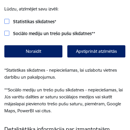
Lūdzu, atzīmējiet savu izvēli:
Statistikas sīkdatnes
*
Sociālo mediju un trešo pušu sīkdatnes
**
Noraidīt
Apstiprināt atzīmētās
*
Statistikas sīkdatnes - nepieciešamas, lai uzlabotu vietnes
darbību un pakalpojumus.
**
Sociālo mediju un trešo pušu sīkdatnes - nepieciešamas, lai
Jūs varētu dalīties ar saturu sociālajos medijos vai skatīt
mājaslapai pievienoto trešo pušu saturu, piemēram, Google
Maps, PowerBI vai citus.
Detalizētāka informācija par izmantotajām