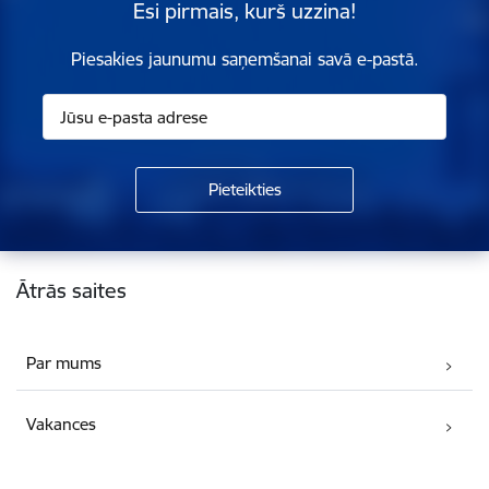
Esi pirmais, kurš uzzina!
Piesakies jaunumu saņemšanai savā e-pastā.
Kājene
Ātrās saites
Par mums
Vakances