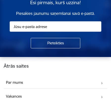
Esi pirmais, kurš uzzina!
Piesakies jaunumu saņemšanai savā e-pastā.
Kājene
Ātrās saites
Par mums
Vakances