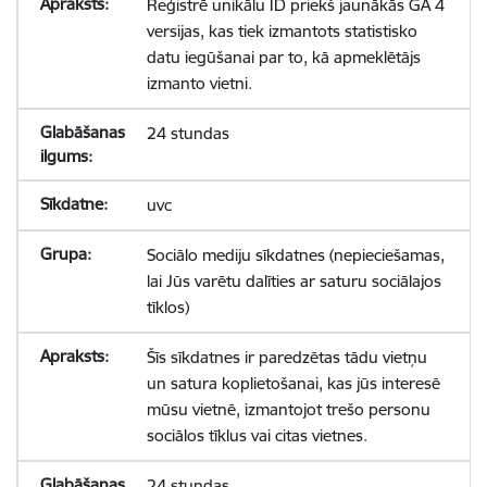
Reģistrē unikālu ID priekš jaunākās GA 4
versijas, kas tiek izmantots statistisko
datu iegūšanai par to, kā apmeklētājs
izmanto vietni.
24 stundas
uvc
Sociālo mediju sīkdatnes (nepieciešamas,
lai Jūs varētu dalīties ar saturu sociālajos
tīklos)
Šīs sīkdatnes ir paredzētas tādu vietņu
un satura koplietošanai, kas jūs interesē
mūsu vietnē, izmantojot trešo personu
sociālos tīklus vai citas vietnes.
24 stundas