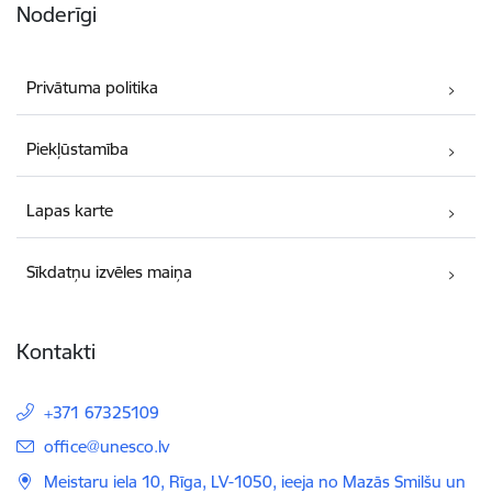
Noderīgi
Privātuma politika
Piekļūstamība
Lapas karte
Sīkdatņu izvēles maiņa
Kontakti
+371 67325109
E-pasts:
office@unesco.lv
Meistaru iela 10, Rīga, LV-1050, ieeja no Mazās Smilšu un