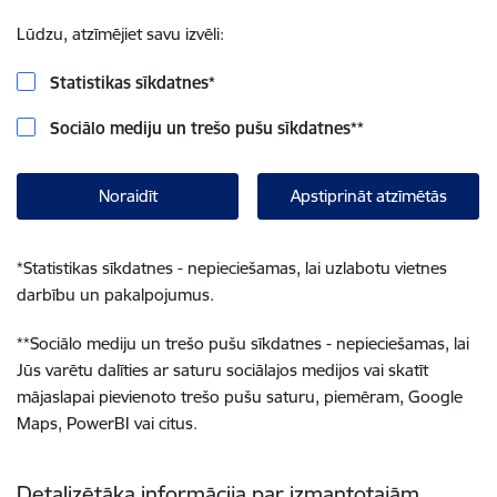
Lūdzu, atzīmējiet savu izvēli:
Statistikas sīkdatnes
*
Sociālo mediju un trešo pušu sīkdatnes
**
Noraidīt
Apstiprināt atzīmētās
*
Statistikas sīkdatnes - nepieciešamas, lai uzlabotu vietnes
darbību un pakalpojumus.
**
Sociālo mediju un trešo pušu sīkdatnes - nepieciešamas, lai
Jūs varētu dalīties ar saturu sociālajos medijos vai skatīt
mājaslapai pievienoto trešo pušu saturu, piemēram, Google
Maps, PowerBI vai citus.
Detalizētāka informācija par izmantotajām