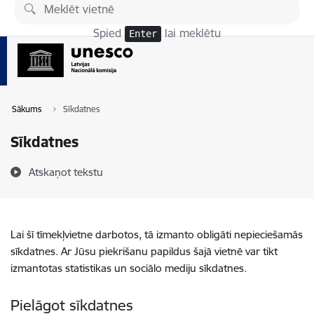
Pāriet uz lapas saturu
Spied
lai meklētu
Enter
Sākums
Sīkdatnes
Sīkdatnes
Atskaņot tekstu
Lai šī tīmekļvietne darbotos, tā izmanto obligāti nepieciešamās
sīkdatnes. Ar Jūsu piekrišanu papildus šajā vietnē var tikt
izmantotas statistikas un sociālo mediju sīkdatnes.
Pielāgot sīkdatnes