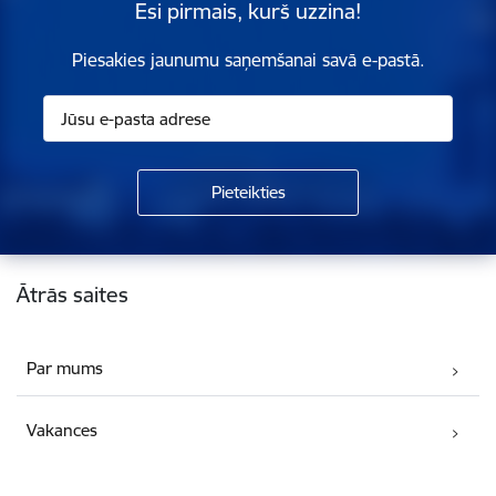
Esi pirmais, kurš uzzina!
Piesakies jaunumu saņemšanai savā e-pastā.
Kājene
Ātrās saites
Par mums
Vakances