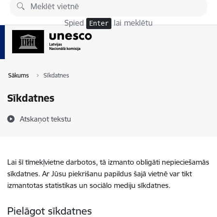
Pāriet uz lapas saturu
Spied
lai meklētu
Enter
Sākums
Sīkdatnes
Sīkdatnes
Atskaņot tekstu
Lai šī tīmekļvietne darbotos, tā izmanto obligāti nepieciešamās
sīkdatnes. Ar Jūsu piekrišanu papildus šajā vietnē var tikt
izmantotas statistikas un sociālo mediju sīkdatnes.
Pielāgot sīkdatnes