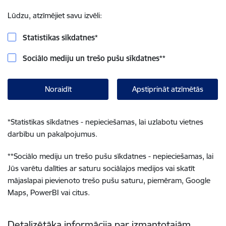
Lūdzu, atzīmējiet savu izvēli:
Statistikas sīkdatnes
*
Sociālo mediju un trešo pušu sīkdatnes
**
Noraidīt
Apstiprināt atzīmētās
*
Statistikas sīkdatnes - nepieciešamas, lai uzlabotu vietnes
darbību un pakalpojumus.
**
Sociālo mediju un trešo pušu sīkdatnes - nepieciešamas, lai
Jūs varētu dalīties ar saturu sociālajos medijos vai skatīt
mājaslapai pievienoto trešo pušu saturu, piemēram, Google
Maps, PowerBI vai citus.
Detalizētāka informācija par izmantotajām