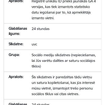
Reģistrē unikālu ID priekš jaunākās GA 4
versijas, kas tiek izmantots statistisko
datu iegūšanai par to, kā apmeklētājs
izmanto vietni.
24 stundas
uvc
Sociālo mediju sīkdatnes (nepieciešamas,
lai Jūs varētu dalīties ar saturu sociālajos
tīklos)
Šīs sīkdatnes ir paredzētas tādu vietņu
un satura koplietošanai, kas jūs interesē
mūsu vietnē, izmantojot trešo personu
sociālos tīklus vai citas vietnes.
24 stundas