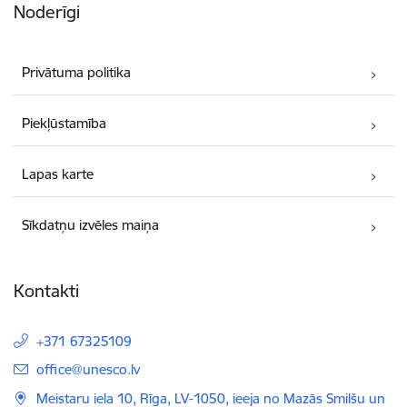
Noderīgi
Privātuma politika
Piekļūstamība
Lapas karte
Sīkdatņu izvēles maiņa
Kontakti
+371 67325109
E-pasts:
office@unesco.lv
Meistaru iela 10, Rīga, LV-1050, ieeja no Mazās Smilšu un