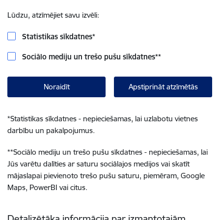
Lūdzu, atzīmējiet savu izvēli:
Statistikas sīkdatnes
*
Sociālo mediju un trešo pušu sīkdatnes
**
Noraidīt
Apstiprināt atzīmētās
*
Statistikas sīkdatnes - nepieciešamas, lai uzlabotu vietnes
darbību un pakalpojumus.
**
Sociālo mediju un trešo pušu sīkdatnes - nepieciešamas, lai
Jūs varētu dalīties ar saturu sociālajos medijos vai skatīt
mājaslapai pievienoto trešo pušu saturu, piemēram, Google
Maps, PowerBI vai citus.
Detalizētāka informācija par izmantotajām