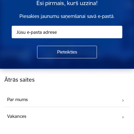
Esi pirmais, kurš uzzina!
Piesakies jaunumu saņemšanai savā e-pastā.
Kājene
Ātrās saites
Par mums
Vakances