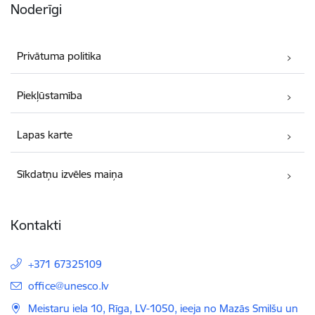
Noderīgi
Privātuma politika
Piekļūstamība
Lapas karte
Sīkdatņu izvēles maiņa
Kontakti
+371 67325109
E-pasts:
office@unesco.lv
Meistaru iela 10, Rīga, LV-1050, ieeja no Mazās Smilšu un