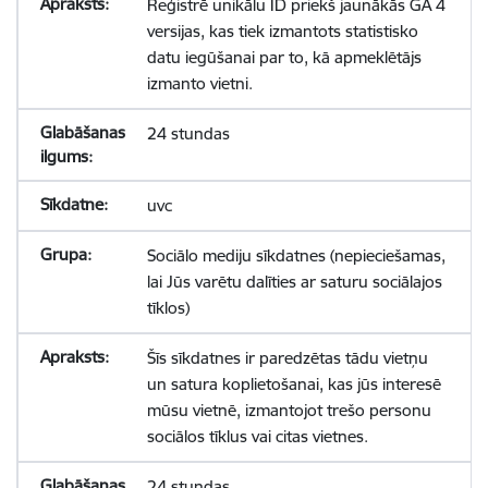
Reģistrē unikālu ID priekš jaunākās GA 4
versijas, kas tiek izmantots statistisko
datu iegūšanai par to, kā apmeklētājs
izmanto vietni.
24 stundas
uvc
Sociālo mediju sīkdatnes (nepieciešamas,
lai Jūs varētu dalīties ar saturu sociālajos
tīklos)
Šīs sīkdatnes ir paredzētas tādu vietņu
un satura koplietošanai, kas jūs interesē
mūsu vietnē, izmantojot trešo personu
sociālos tīklus vai citas vietnes.
24 stundas