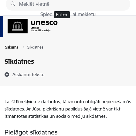
Pāriet uz lapas saturu
Spied
lai meklētu
Enter
Sākums
Sīkdatnes
Sīkdatnes
Atskaņot tekstu
Lai šī tīmekļvietne darbotos, tā izmanto obligāti nepieciešamās
sīkdatnes. Ar Jūsu piekrišanu papildus šajā vietnē var tikt
izmantotas statistikas un sociālo mediju sīkdatnes.
Pielāgot sīkdatnes