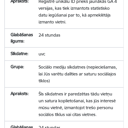
Reģistrē unikālu ID priekš jaunākās GA 4
versijas, kas tiek izmantots statistisko
datu iegūšanai par to, kā apmeklētājs
izmanto vietni.
24 stundas
uvc
Sociālo mediju sīkdatnes (nepieciešamas,
lai Jūs varētu dalīties ar saturu sociālajos
tīklos)
Šīs sīkdatnes ir paredzētas tādu vietņu
un satura koplietošanai, kas jūs interesē
mūsu vietnē, izmantojot trešo personu
sociālos tīklus vai citas vietnes.
24 stundas