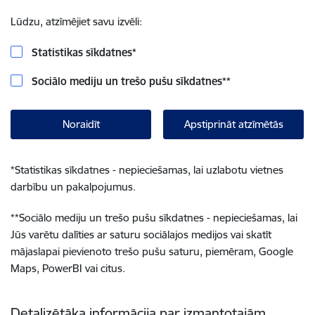
Lūdzu, atzīmējiet savu izvēli:
Statistikas sīkdatnes
*
Sociālo mediju un trešo pušu sīkdatnes
**
Noraidīt
Apstiprināt atzīmētās
*
Statistikas sīkdatnes - nepieciešamas, lai uzlabotu vietnes
darbību un pakalpojumus.
**
Sociālo mediju un trešo pušu sīkdatnes - nepieciešamas, lai
Jūs varētu dalīties ar saturu sociālajos medijos vai skatīt
mājaslapai pievienoto trešo pušu saturu, piemēram, Google
Maps, PowerBI vai citus.
Detalizētāka informācija par izmantotajām