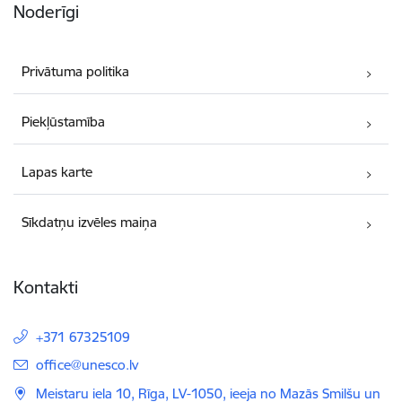
Noderīgi
Privātuma politika
Piekļūstamība
Lapas karte
Sīkdatņu izvēles maiņa
Kontakti
+371 67325109
E-pasts:
office@unesco.lv
Meistaru iela 10, Rīga, LV-1050, ieeja no Mazās Smilšu un