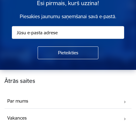
Esi pirmais, kurš uzzina!
Piesakies jaunumu saņemšanai savā e-pastā.
Kājene
Ātrās saites
Par mums
Vakances