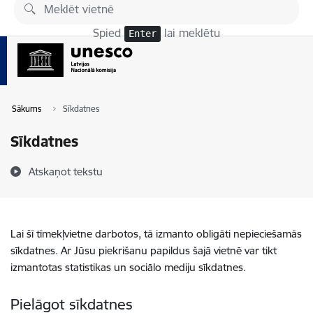
Pāriet uz lapas saturu
Spied
lai meklētu
Enter
Sākums
Sīkdatnes
Sīkdatnes
Atskaņot tekstu
Lai šī tīmekļvietne darbotos, tā izmanto obligāti nepieciešamās
sīkdatnes. Ar Jūsu piekrišanu papildus šajā vietnē var tikt
izmantotas statistikas un sociālo mediju sīkdatnes.
Pielāgot sīkdatnes