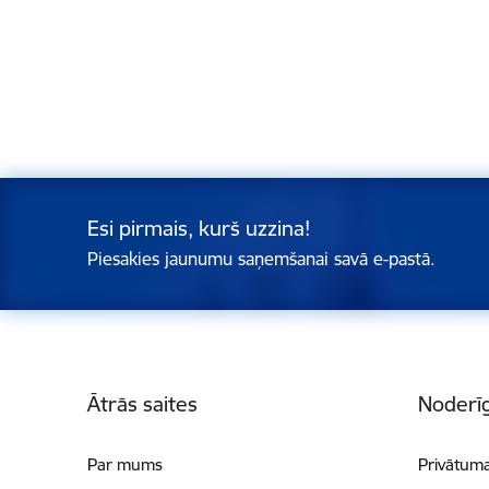
Esi pirmais, kurš uzzina!
Piesakies jaunumu saņemšanai savā e-pastā.
Kājene
Ātrās saites
Noderīg
Par mums
Privātuma