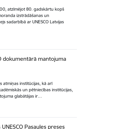
.00, atzīmējot 80. gadskārtu kopš
moranda izstrādāšanas un
zejs sadarbībā ar UNESCO Latvijas
SCO dokumentārā mantojuma
s atmiņas institūcijas, kā arī
akadēmiskās un pētniecības institūcijas,
ojuma glabātājas ir…
us UNESCO Pasaules preses