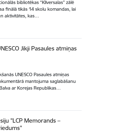
onālās bibliotēkas “Klīversalas” zālē
a finālā tikās 14 skolu komandas, lai
un aktivitātes, kas…
UNESCO Jikji Pasaules atmiņas
eteikšanās UNESCO Pasaules atmiņas
t dokumentārā mantojuma saglabāšanu
Balva ar Korejas Republikas…
kusiju "LCP Memorands –
briedums"