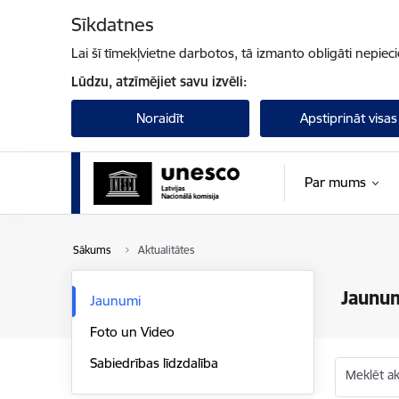
Pāriet uz lapas saturu
Sīkdatnes
Lai šī tīmekļvietne darbotos, tā izmanto obligāti nepiec
Lūdzu, atzīmējiet savu izvēli:
Noraidīt
Apstiprināt visas
Par mums
Sākums
Aktualitātes
Jaunu
Jaunumi
Foto un Video
Sabiedrības līdzdalība
Meklēt akt