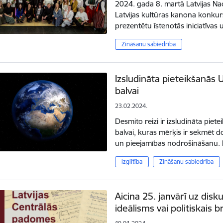
2024. gada 8. martā Latvijas Naci
Latvijas kultūras kanona konkurs
prezentētu īstenotās iniciatīvas 
Zināšanu sabiedrība
Izsludināta pieteikšanās 
balvai
23.02.2024.
Desmito reizi ir izsludināta pi
balvai, kuras mērķis ir sekmē
un pieejamības nodrošināšanu. 
Izglītība
Zināšanu sabiedrība
Aicina 25. janvārī uz dis
ideālisms vai politiskais 