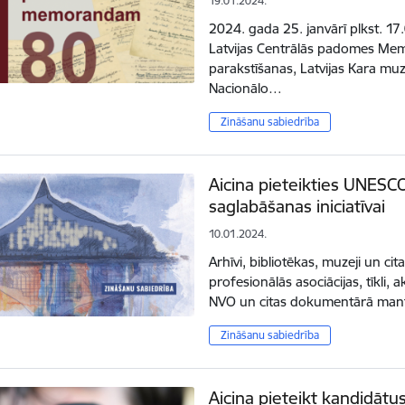
19.01.2024.
2024. gada 25. janvārī plkst. 17
Latvijas Centrālās padomes Me
parakstīšanas, Latvijas Kara mu
Nacionālo…
Zināšanu sabiedrība
Aicina pieteikties UNE
saglabāšanas iniciatīvai
10.01.2024.
Arhīvi, bibliotēkas, muzeji un cita
profesionālās asociācijas, tīkli, 
NVO un citas dokumentārā mant
Zināšanu sabiedrība
Aicina pieteikt kandidāt