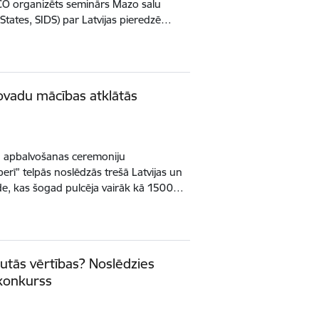
O organizēts seminārs Mazo salu
 States, SIDS) par Latvijas pieredzē…
novadu mācības atklātās
ņu apbalvošanas ceremoniju
perī” telpās noslēdzās trešā Latvijas un
de, kas šogad pulcēja vairāk kā 1500…
autās vērtības? Noslēdzies
 konkurss