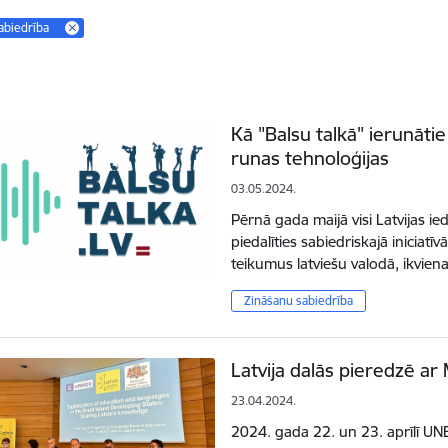
abiedrība
Kā "Balsu talkā" ierunātie 
runas tehnoloģijas
03.05.2024.
Pērnā gada maijā visi Latvijas iedz
piedalīties sabiedriskajā iniciat
teikumus latviešu valodā, ikvien
Zināšanu sabiedrība
Latvija dalās pieredzē ar
23.04.2024.
2024. gada 22. un 23. aprīlī UN