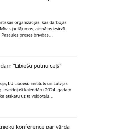
stiskās organizācijas, kas darbojas
vības jautājumos, aicinātas izvirzīt
Pasaules preses brīvības…
adam "Lībiešu putnu ceļš"
ja, LU Līboešu institūts un Latvijas
īgi izveidojuši kalendāru 2024. gadam
o kā atskatu uz tā veidotāju…
tāstnieku konference par vārda