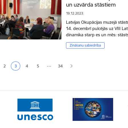
un uzvārda stāstiem
19.12.2023.
Latvijas Okupācijas muzejā stāstn
14. decembrī pulcējās uz VIII Lat
dinamika starp es un mēs: stāst
Zināšanu sabiedrība
ana
…
2
3
4
5
34
a
Lapa
Pašreizējā lapa
Lapa
Lapa