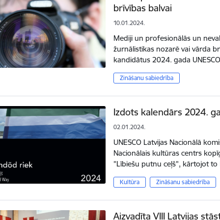
brīvības balvai
10.01.2024.
Mediji un profesionālās un neval
žurnālistikas nozarē vai vārda brī
kandidātus 2024. gada UNESCO 
Zināšanu sabiedrība
Izdots kalendārs 2024. g
02.01.2024.
UNESCO Latvijas Nacionālā komisi
Nacionālais kultūras centrs kop
"Lībiešu putnu ceļš", kārtojot t
Kultūra
Zināšanu sabiedrība
Aizvadīta VIII Latvijas s