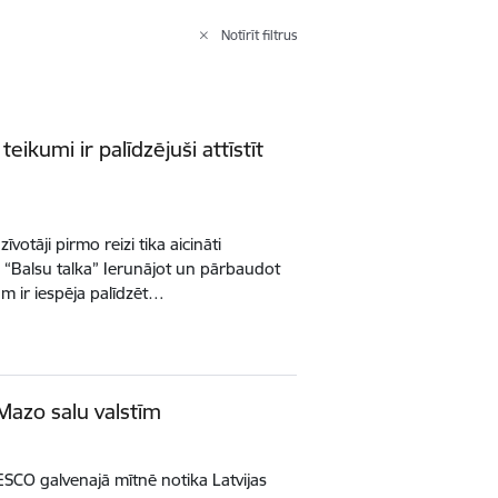
Notīrīt filtrus
teikumi ir palīdzējuši attīstīt
īvotāji pirmo reizi tika aicināti
īvā “Balsu talka” Ierunājot un pārbaudot
am ir iespēja palīdzēt…
 Mazo salu valstīm
ESCO galvenajā mītnē notika Latvijas