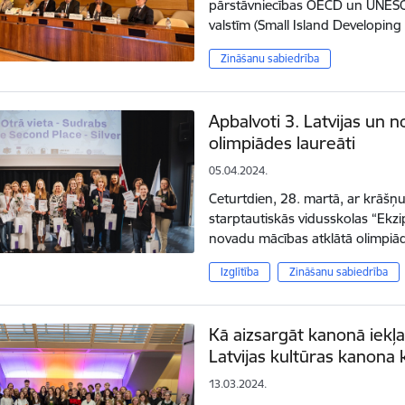
pārstāvniecības OECD un UNESC
valstīm (Small Island Developing
Zināšanu sabiedrība
Apbalvoti 3. Latvijas un 
olimpiādes laureāti
05.04.2024.
Ceturtdien, 28. martā, ar krāš
starptautiskās vidusskolas “Ekzi
novadu mācības atklātā olimpiā
Izglītība
Zināšanu sabiedrība
Kā aizsargāt kanonā iekļ
Latvijas kultūras kanona
13.03.2024.