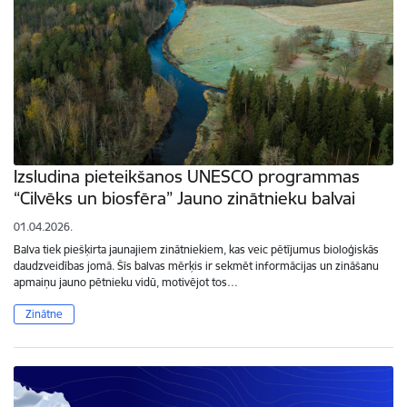
Izsludina pieteikšanos UNESCO programmas
“Cilvēks un biosfēra” Jauno zinātnieku balvai
01.04.2026.
Balva tiek piešķirta jaunajiem zinātniekiem, kas veic pētījumus bioloģiskās
daudzveidības jomā. Šīs balvas mērķis ir sekmēt informācijas un zināšanu
apmaiņu jauno pētnieku vidū, motivējot tos…
Zinātne