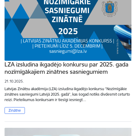
LZA izsludina ikgadējo konkursu par 2025. gada
nozīmīgākajiem zinātnes sasniegumiem
21.10.2025.
Latvijas Zinātņu akadēmija (LZA) izsludina ikgadējo konkursu “Nozīmīgākie
zinātnes sasniegumi Latvijā 2025. gadā”, kas šogad notiks divdesmit ceturto
reizi. Pieteikumus konkursam ir tiesīgi iesniegt…
Zinātne