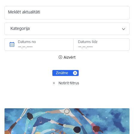
Meklēt aktualitāti
Kategorija
Datums no
Datums līdz
Aizvērt
Zinātne
Notīrīt filtrus