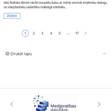
Abū Raihāns Bīrūnī vārdā nosaukto balvu ar mērķi veicināt zinātnisku dialogu
un starptautisku sadarbību mākslīgā intelekta…
Zinātne
Lapošana
…
1
2
3
4
5
17
Pašreizējā lapa
Lapa
Lapa
Lapa
Lapa
Drukāt lapu