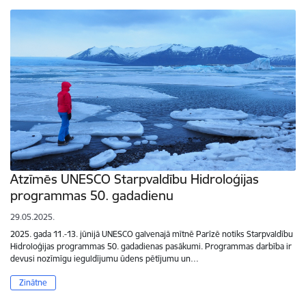
Atzīmēs UNESCO Starpvaldību Hidroloģijas
programmas 50. gadadienu
29.05.2025.
2025. gada 11.-13. jūnijā UNESCO galvenajā mītnē Parīzē notiks Starpvaldību
Hidroloģijas programmas 50. gadadienas pasākumi. Programmas darbība ir
devusi nozīmīgu ieguldījumu ūdens pētījumu un…
Zinātne