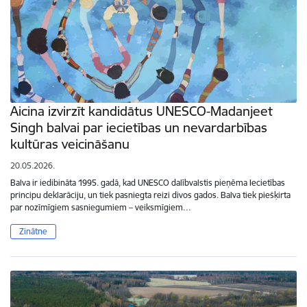
Aicina izvirzīt kandidātus UNESCO-Madanjeet
Singh balvai par iecietības un nevardarbības
kultūras veicināšanu
20.05.2026.
Balva ir iedibināta 1995. gadā, kad UNESCO dalībvalstis pieņēma Iecietības
principu deklarāciju, un tiek pasniegta reizi divos gados. Balva tiek piešķirta
par nozīmīgiem sasniegumiem – veiksmīgiem…
Zinātne