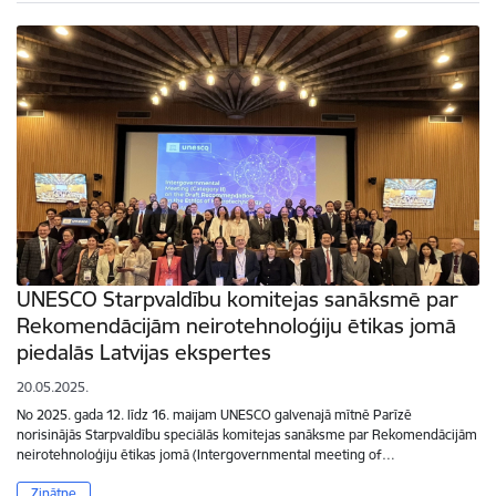
UNESCO Starpvaldību komitejas sanāksmē par
Rekomendācijām neirotehnoloģiju ētikas jomā
piedalās Latvijas ekspertes
20.05.2025.
No 2025. gada 12. līdz 16. maijam UNESCO galvenajā mītnē Parīzē
norisinājās Starpvaldību speciālās komitejas sanāksme par Rekomendācijām
neirotehnoloģiju ētikas jomā (Intergovernmental meeting of…
Zinātne