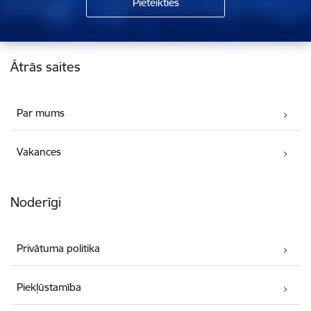
Kājene
Ātrās saites
Par mums
Vakances
Noderīgi
Privātuma politika
Piekļūstamība