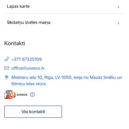
Lapas karte
Sīkdatņu izvēles maiņa
Kontakti
+371 67325109
E-pasts:
office@unesco.lv
Meistaru iela 10, Rīga, LV-1050, ieeja no Mazās Smilšu un
Ķēniņu ielas stūra
Visi kontakti