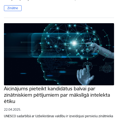
Zinātne
Aicinājums pieteikt kandidātus balvai par
zinātniskiem pētījumiem par mākslīgā intelekta
ētiku
22.04.2025.
UNESCO sadarbībā ar Uzbekistānas valdību ir izveidojusi persiešu zinātnieka