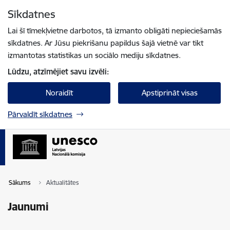
Pāriet uz lapas saturu
Sīkdatnes
Spied
lai meklētu
Enter
Lai šī tīmekļvietne darbotos, tā izmanto obligāti nepieciešamās
sīkdatnes. Ar Jūsu piekrišanu papildus šajā vietnē var tikt
izmantotas statistikas un sociālo mediju sīkdatnes.
Lūdzu, atzīmējiet savu izvēli:
Noraidīt
Apstiprināt visas
Pārvaldīt sīkdatnes
Sākums
Aktualitātes
Jaunumi