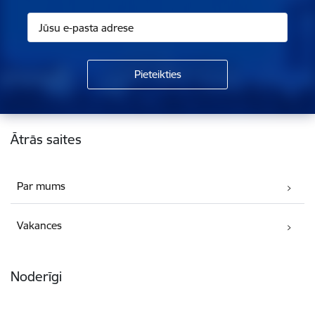
Kājene
Ātrās saites
Par mums
Vakances
Noderīgi