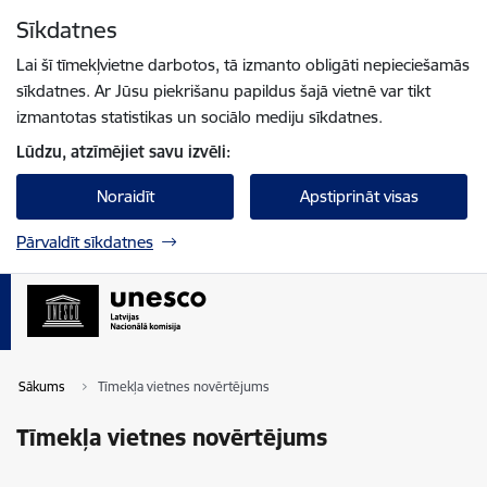
Pāriet uz lapas saturu
Sīkdatnes
Spied
lai meklētu
Enter
Lai šī tīmekļvietne darbotos, tā izmanto obligāti nepieciešamās
sīkdatnes. Ar Jūsu piekrišanu papildus šajā vietnē var tikt
izmantotas statistikas un sociālo mediju sīkdatnes.
Lūdzu, atzīmējiet savu izvēli:
Noraidīt
Apstiprināt visas
Pārvaldīt sīkdatnes
Sākums
Tīmekļa vietnes novērtējums
Tīmekļa vietnes novērtējums