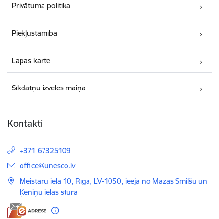
Privātuma politika
Piekļūstamība
Lapas karte
Sīkdatņu izvēles maiņa
Kontakti
+371 67325109
E-pasts:
office@unesco.lv
Meistaru iela 10, Rīga, LV-1050, ieeja no Mazās Smilšu un
Ķēniņu ielas stūra