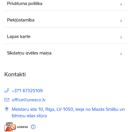
Privātuma politika
Piekļūstamība
Lapas karte
Sīkdatņu izvēles maiņa
Kontakti
+371 67325109
E-pasts:
office@unesco.lv
Meistaru iela 10, Rīga, LV-1050, ieeja no Mazās Smilšu un
Ķēniņu ielas stūra