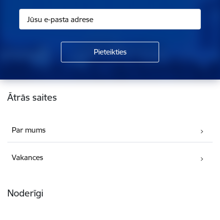
Kājene
Ātrās saites
Par mums
Vakances
Noderīgi