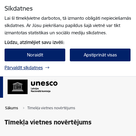
Pāriet uz lapas saturu
Sīkdatnes
Spied
lai meklētu
Enter
Lai šī tīmekļvietne darbotos, tā izmanto obligāti nepieciešamās
sīkdatnes. Ar Jūsu piekrišanu papildus šajā vietnē var tikt
izmantotas statistikas un sociālo mediju sīkdatnes.
Lūdzu, atzīmējiet savu izvēli:
Noraidīt
Apstiprināt visas
Pārvaldīt sīkdatnes
Sākums
Tīmekļa vietnes novērtējums
Tīmekļa vietnes novērtējums