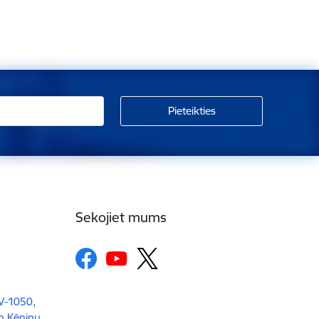
Sekojiet mums
LV-1050,
un Ķēniņu