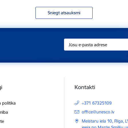
Sniegt atsauksmi
i
Kontakti
 politika
+371 67325109
E-pasts:
office@unesco.lv
mība
Meistaru iela 10, Rīga, 
te
ieeja no Mazās Smilšu 