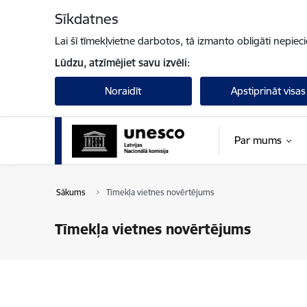
Pāriet uz lapas saturu
Sīkdatnes
Lai šī tīmekļvietne darbotos, tā izmanto obligāti nepiec
Lūdzu, atzīmējiet savu izvēli:
Noraidīt
Apstiprināt visas
Par mums
Sākums
Tīmekļa vietnes novērtējums
Tīmekļa vietnes novērtējums