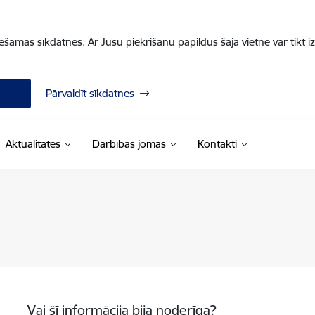
iešamās sīkdatnes. Ar Jūsu piekrišanu papildus šajā vietnē var tikt i
Pārvaldīt sīkdatnes
Aktualitātes
Darbības jomas
Kontakti
Vai šī informācija bija noderīga?