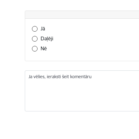
Vai šī informācija bija noderīga?
Jā
Daļēji
Nē
Ja vēlies, ieraksti šeit komentāru