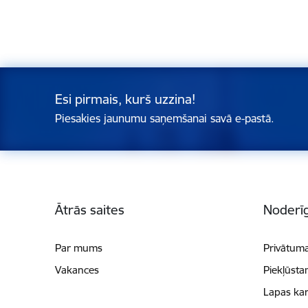
Esi pirmais, kurš uzzina!
Piesakies jaunumu saņemšanai savā e-pastā.
Kājene
Ātrās saites
Noderīg
Par mums
Privātuma
Vakances
Piekļūsta
Lapas kar