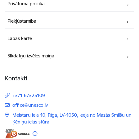
Privātuma politika
Piekļūstamība
Lapas karte
Sīkdatņu izvēles maiņa
Kontakti
+371 67325109
E-pasts:
office@unesco.lv
Meistaru iela 10, Rīga, LV-1050, ieeja no Mazās Smilšu un
Ķēniņu ielas stūra