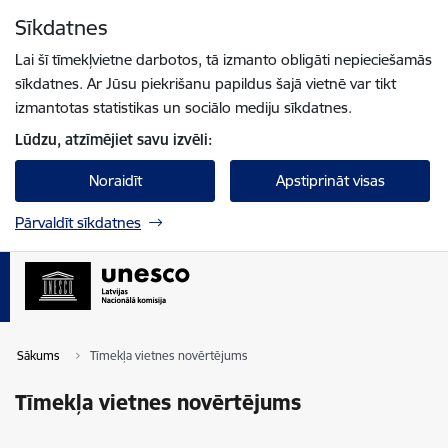
Pāriet uz lapas saturu
Sīkdatnes
Spied
lai meklētu
Enter
Lai šī tīmekļvietne darbotos, tā izmanto obligāti nepieciešamās
sīkdatnes. Ar Jūsu piekrišanu papildus šajā vietnē var tikt
izmantotas statistikas un sociālo mediju sīkdatnes.
Lūdzu, atzīmējiet savu izvēli:
Noraidīt
Apstiprināt visas
Pārvaldīt sīkdatnes
Sākums
Tīmekļa vietnes novērtējums
Tīmekļa vietnes novērtējums