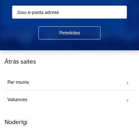
Kājene
Ātrās saites
Par mums
Vakances
Noderīgi