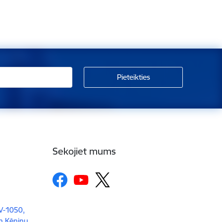
Sekojiet mums
LV-1050,
un Ķēniņu