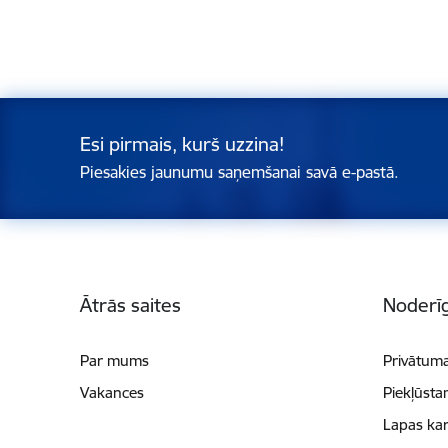
Esi pirmais, kurš uzzina!
Piesakies jaunumu saņemšanai savā e-pastā.
Kājene
Ātrās saites
Noderīg
Par mums
Privātuma
Vakances
Piekļūsta
Lapas kar