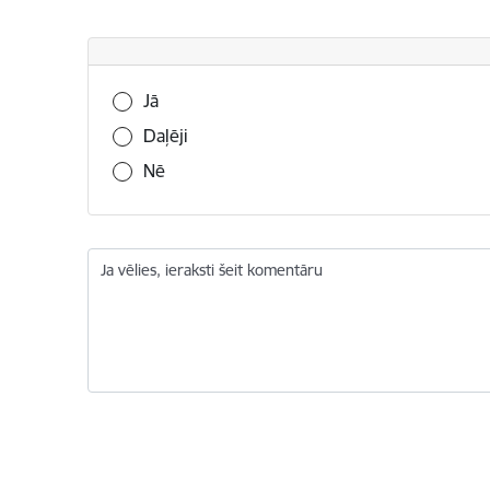
Vai šī informācija bija noderīga?
Jā
Daļēji
Nē
Ja vēlies, ieraksti šeit komentāru