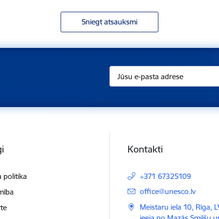
Sniegt atsauksmi
i
Kontakti
 politika
+371 67325109
E-pasts:
office@unesco.lv
mība
Meistaru iela 10, Rīga, 
te
ieeja no Mazās Smilšu 