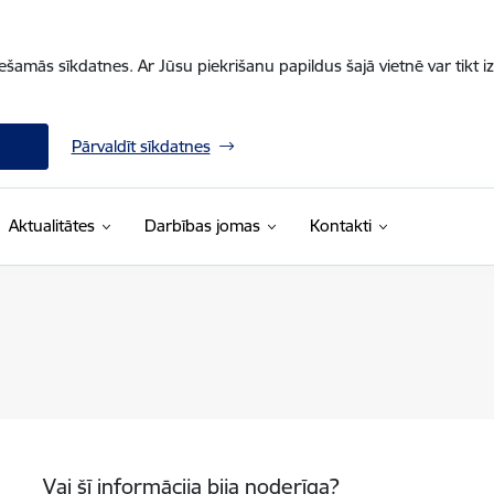
iešamās sīkdatnes. Ar Jūsu piekrišanu papildus šajā vietnē var tikt i
Pārvaldīt sīkdatnes
Aktualitātes
Darbības jomas
Kontakti
Vai šī informācija bija noderīga?