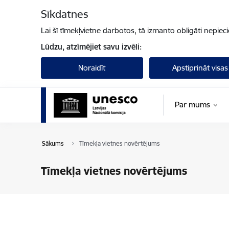
Pāriet uz lapas saturu
Sīkdatnes
Lai šī tīmekļvietne darbotos, tā izmanto obligāti nepiec
Lūdzu, atzīmējiet savu izvēli:
Noraidīt
Apstiprināt visas
Par mums
Sākums
Tīmekļa vietnes novērtējums
Tīmekļa vietnes novērtējums