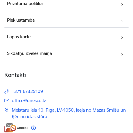
Privātuma politika
Piekļūstamība
Lapas karte
Sīkdatņu izvēles maiņa
Kontakti
+371 67325109
E-pasts:
office@unesco.lv
Meistaru iela 10, Rīga, LV-1050, ieeja no Mazās Smilšu un
Ķēniņu ielas stūra