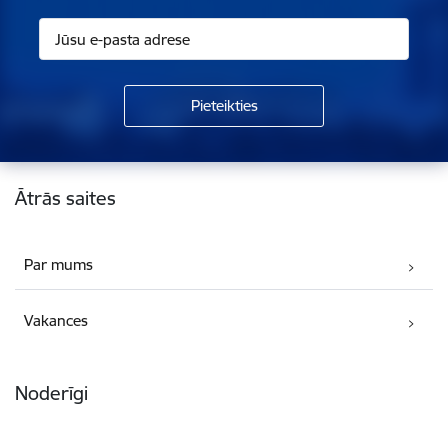
Kājene
Ātrās saites
Par mums
Vakances
Noderīgi