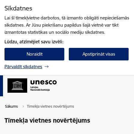
Pāriet uz lapas saturu
Sīkdatnes
Spied
lai meklētu
Enter
Lai šī tīmekļvietne darbotos, tā izmanto obligāti nepieciešamās
sīkdatnes. Ar Jūsu piekrišanu papildus šajā vietnē var tikt
izmantotas statistikas un sociālo mediju sīkdatnes.
Lūdzu, atzīmējiet savu izvēli:
Noraidīt
Apstiprināt visas
Pārvaldīt sīkdatnes
Sākums
Tīmekļa vietnes novērtējums
Tīmekļa vietnes novērtējums